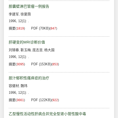
胆囊壁淋巴管瘤一例报告
李建军
徐夏荫
,
1996, 12(1): .
摘要
PDF (70KB)
(
1819
)
(
847
)
肝硬变的MRI诊断价值
刘锦春
靳玉梅
庞志显
杨大国
,
,
,
1996, 12(1): .
摘要
PDF (153KB)
(
3095
)
(
853
)
胆汁郁积性瘙痒症的治疗
容健材
魏玮
,
1996, 12(1): .
摘要
PDF (122KB)
(
3661
)
(
922
)
乙型慢性活动性肝病合并完全型肾小管性酸中毒