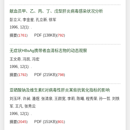
献血员甲、乙、丙、丁、戊型肝炎病毒感染状况分析
彭立义
李金星
孔立新
徐军
,
,
,
1996, 12(1): .
摘要
PDF (138KB)
(
1761
)
(
792
)
无症状HBsAg携带者血清标志物的动态观察
王文奇
冯凯
冯宏
,
,
1996, 12(1): .
摘要
PDF (215KB)
(
1792
)
(
798
)
亚硒酸钠及维生素E对病毒性肝炎某些抗氧化指标的影响
刘玉环
许昶
潘煜
张清泉
王颜宽
李莉
陈曦
程秀荣
孙一哲
刘铁
,
,
,
,
,
,
,
,
,
军
王凡
张秀云
,
,
1996, 12(1): .
摘要
PDF (151KB)
(
2045
)
(
801
)