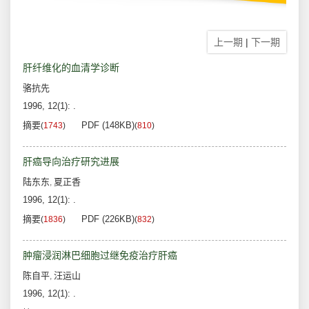
上一期
|
下一期
肝纤维化的血清学诊断
骆抗先
1996, 12(1): .
摘要
PDF (148KB)
(
1743
)
(
810
)
肝癌导向治疗研究进展
陆东东
夏正香
,
1996, 12(1): .
摘要
PDF (226KB)
(
1836
)
(
832
)
肿瘤浸润淋巴细胞过继免疫治疗肝癌
陈自平
汪运山
,
1996, 12(1): .