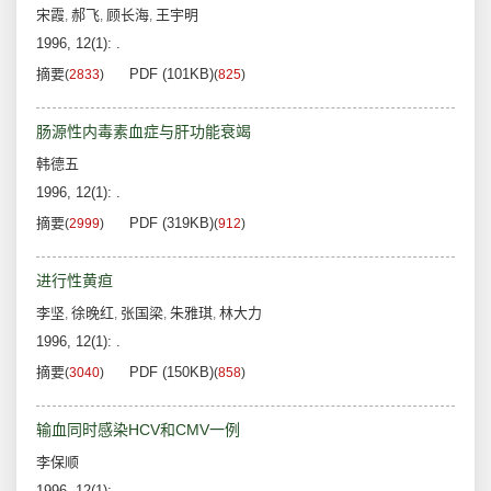
宋霞
郝飞
顾长海
王宇明
,
,
,
1996, 12(1): .
摘要
PDF (101KB)
(
2833
)
(
825
)
肠源性内毒素血症与肝功能衰竭
韩德五
1996, 12(1): .
摘要
PDF (319KB)
(
2999
)
(
912
)
进行性黄疸
李坚
徐晚红
张国梁
朱雅琪
林大力
,
,
,
,
1996, 12(1): .
摘要
PDF (150KB)
(
3040
)
(
858
)
输血同时感染HCV和CMV一例
李保顺
1996, 12(1): .