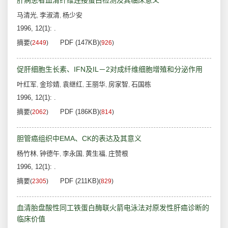
肝病患者血清纤维连接蛋白检测及其临床意义
马清光
李淑清
杨少安
,
,
1996, 12(1): .
摘要
PDF (147KB)
(
2449
)
(
926
)
促肝细胞生长素、IFN及IL－2对成纤维细胞增殖和分泌作用
叶红军
金珍婧
袁继红
王丽华
房家智
石国栋
,
,
,
,
,
1996, 12(1): .
摘要
PDF (186KB)
(
2062
)
(
814
)
胆管癌组织中EMA、CK的表达及其意义
杨竹林
钟德午
李永国
黄生福
庄赞根
,
,
,
,
1996, 12(1): .
摘要
PDF (211KB)
(
2305
)
(
829
)
血清胎盘酸性同工铁蛋白酶联火箭电泳法对原发性肝癌诊断的
临床价值