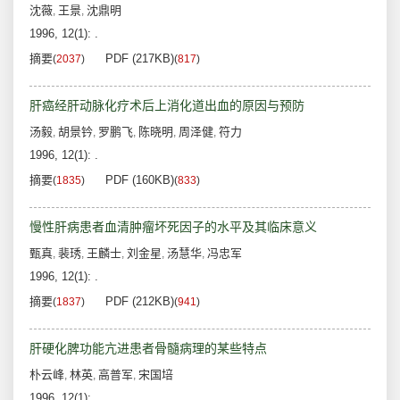
沈薇
王景
沈鼎明
,
,
1996, 12(1): .
摘要
PDF (217KB)
(
2037
)
(
817
)
肝癌经肝动脉化疗术后上消化道出血的原因与预防
汤毅
胡景钤
罗鹏飞
陈晓明
周泽健
符力
,
,
,
,
,
1996, 12(1): .
摘要
PDF (160KB)
(
1835
)
(
833
)
慢性肝病患者血清肿瘤坏死因子的水平及其临床意义
甄真
裴琇
王麟士
刘金星
汤慧华
冯忠军
,
,
,
,
,
1996, 12(1): .
摘要
PDF (212KB)
(
1837
)
(
941
)
肝硬化脾功能亢进患者骨髓病理的某些特点
朴云峰
林英
高普军
宋国培
,
,
,
1996, 12(1): .