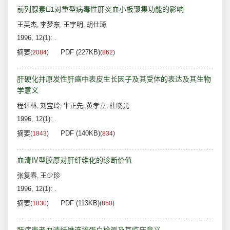
前列腺素E1对重型病毒性肝炎血小板聚集功能的影响
王英杰
李梦东
王宇明
胡仕琦
,
,
,
1996, 12(1): .
摘要
PDF (227KB)
(
2084
)
(
862
)
肝硬化并原发性肝癌中表皮生长因子及其受体的表达及其生物
学意义
程计林
刘宝玲
牛正先
黄孝立
杜晓光
,
,
,
,
1996, 12(1): .
摘要
PDF (140KB)
(
1843
)
(
834
)
血清Ⅳ型胶原对肝纤维化的诊断价值
张复春
王少珍
,
1996, 12(1): .
摘要
PDF (113KB)
(
1830
)
(
850
)