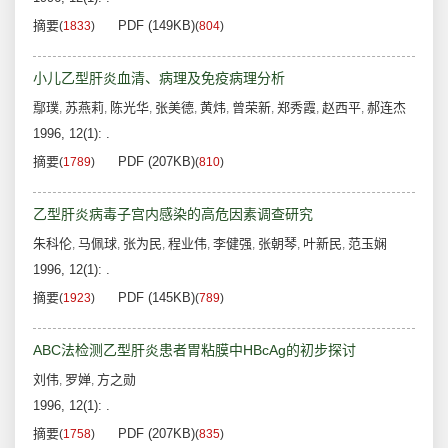
摘要
PDF (149KB)
(
1833
)
(
804
)
小儿乙型肝炎血清、病理及免疫病理分析
鄢璞
苏燕莉
陈光华
张美德
黄炜
曾荣新
郑秀霞
赵西平
郝连杰
,
,
,
,
,
,
,
,
1996, 12(1): .
摘要
PDF (207KB)
(
1789
)
(
810
)
乙型肝炎病毒子宫内感染的高危因素调查研究
朱科伦
马佩球
张为民
程业伟
李健强
张朝琴
叶新民
范玉娴
,
,
,
,
,
,
,
1996, 12(1): .
摘要
PDF (145KB)
(
1923
)
(
789
)
ABC法检测乙型肝炎患者胃粘膜中HBcAg的初步探讨
刘伟
罗婵
方之勋
,
,
1996, 12(1): .
摘要
PDF (207KB)
(
1758
)
(
835
)