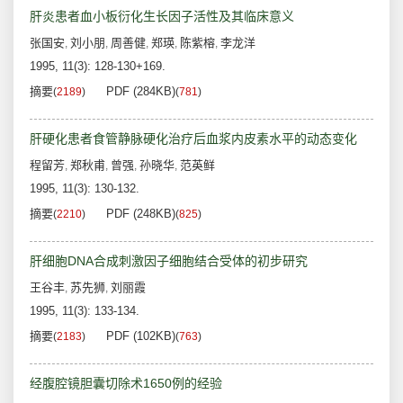
肝炎患者血小板衍化生长因子活性及其临床意义
张国安
刘小朋
周善健
郑瑛
陈紫榕
李龙洋
,
,
,
,
,
1995, 11(3): 128-130+169.
摘要
PDF (284KB)
(
2189
)
(
781
)
肝硬化患者食管静脉硬化治疗后血浆内皮素水平的动态变化
程留芳
郑秋甫
曾强
孙晓华
范英鲜
,
,
,
,
1995, 11(3): 130-132.
摘要
PDF (248KB)
(
2210
)
(
825
)
肝细胞DNA合成刺激因子细胞结合受体的初步研究
王谷丰
苏先狮
刘丽霞
,
,
1995, 11(3): 133-134.
摘要
PDF (102KB)
(
2183
)
(
763
)
经腹腔镜胆囊切除术1650例的经验