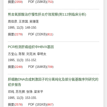
摘要
PDF (158KB)
(
2359
)
(
753
)
熊去氧胆酸治疗慢性肝炎疗效观察(附112例临床分析)
周佳彦
王崇国
吴珊莲
,
,
1995, 11(3): 148-150.
摘要
PDF (232KB)
(
2279
)
(
811
)
PCR检测肝癌组织中HBVX基因
方宝山
陈智
刘克洲
章明太
,
,
,
1995, 11(3): 151-152.
摘要
PDF (164KB)
(
2249
)
(
709
)
肝细胞DNA合成刺激因子的分离纯化及部分氨基酸序列研究的
初步报告
邓纯
苏先狮
张铮
梁宋平
,
,
,
1995, 11(3): 153-155.
摘要
PDF (181KB)
(
2578
)
(
867
)