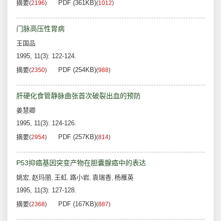
摘要
PDF (361KB)
(
2196
)
(
1012
)
门脉高压性胃病
王国品
1995, 11(3): 122-124.
摘要
PDF (254KB)
(
2350
)
(
988
)
肝硬化食管静脉曲张首次破裂出血的预防
姜慧卿
1995, 11(3): 124-126.
摘要
PDF (257KB)
(
2954
)
(
814
)
P53抑癌基因突变产物在胆囊腺癌中的表达
姚宏
赵玛丽
王虹
路小岩
袁瑞香
杨雁英
,
,
,
,
,
1995, 11(3): 127-128.
摘要
PDF (167KB)
(
2368
)
(
887
)