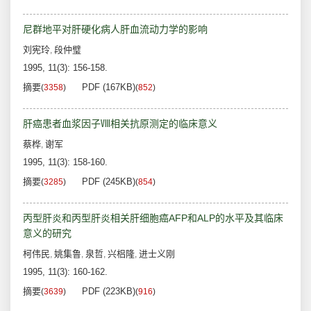
尼群地平对肝硬化病人肝血流动力学的影响
刘宪玲
段仲璧
,
1995, 11(3): 156-158.
摘要
PDF (167KB)
(
3358
)
(
852
)
肝癌患者血浆因子Ⅷ相关抗原测定的临床意义
蔡桦
谢军
,
1995, 11(3): 158-160.
摘要
PDF (245KB)
(
3285
)
(
854
)
丙型肝炎和丙型肝炎相关肝细胞癌AFP和ALP的水平及其临床
意义的研究
柯伟民
姚集鲁
泉哲
兴梠隆
进士义刚
,
,
,
,
1995, 11(3): 160-162.
摘要
PDF (223KB)
(
3639
)
(
916
)