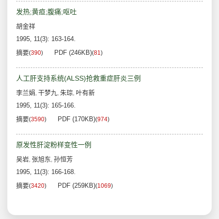
发热;黄疸;腹痛;呕吐
胡金祥
1995, 11(3): 163-164.
摘要
PDF (246KB)
(
390
)
(
81
)
人工肝支持系统(ALSS)抢救重症肝炎三例
李兰娟
干梦九
朱琮
叶有新
,
,
,
1995, 11(3): 165-166.
摘要
PDF (170KB)
(
3590
)
(
974
)
原发性肝淀粉样变性一例
吴岩
张旭东
孙恒芳
,
,
1995, 11(3): 166-168.
摘要
PDF (259KB)
(
3420
)
(
1069
)