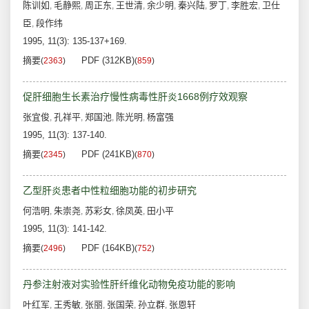
陈训如
毛静熙
周正东
王世清
余少明
秦兴陆
罗丁
李胜宏
卫仕
,
,
,
,
,
,
,
,
臣
段作纬
,
1995, 11(3): 135-137+169.
摘要
PDF (312KB)
(
2363
)
(
859
)
促肝细胞生长素治疗慢性病毒性肝炎1668例疗效观察
张宜俊
孔祥平
郑国池
陈光明
杨富强
,
,
,
,
1995, 11(3): 137-140.
摘要
PDF (241KB)
(
2345
)
(
870
)
乙型肝炎患者中性粒细胞功能的初步研究
何浩明
朱崇尧
苏彩女
徐凤英
田小平
,
,
,
,
1995, 11(3): 141-142.
摘要
PDF (164KB)
(
2496
)
(
752
)
丹参注射液对实验性肝纤维化动物免疫功能的影响
叶红军
王秀敏
张丽
张国荣
孙立群
张恩轩
,
,
,
,
,