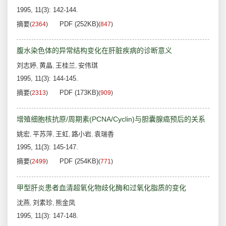
1995, 11(3): 142-144.
摘要
PDF (252KB)
(
2364
)
(
847
)
腹水染色体的异常结构变化在肝脏疾病的诊断意义
刘志婷
黄晶
王桂兰
安伟琪
,
,
,
1995, 11(3): 144-145.
摘要
PDF (173KB)
(
2313
)
(
909
)
增殖细胞核抗原/周期素(PCNA/Cyclin)与胆囊腺癌预后的关系
姚宏
平苏萍
王虹
路小岩
袁瑞香
,
,
,
,
1995, 11(3): 145-147.
摘要
PDF (254KB)
(
2499
)
(
771
)
甲型肝炎患者血清超氧化物歧化酶和过氧化脂质的变化
沈燕
刘素珍
熊金凤
,
,
1995, 11(3): 147-148.