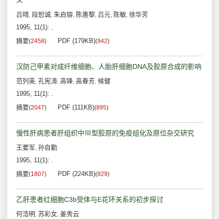
义
吕晴
段恕诚
朱启镕
陈惠黎
吕元
陈敏
徐华芳
,
,
,
,
,
,
1995, 11(1): .
摘要
PDF (179KB)
(
2458
)
(
942
)
汉防己甲素对成纤维细胞、人胎肝细胞DNA及胶原合成的影响
范列英
孔宪涛
高锋
高春芳
候健
,
,
,
,
1995, 11(1): .
摘要
PDF (111KB)
(
2047
)
(
895
)
慢性肝病患者肝组织中Ⅲ型胶原的免疫组化及原位杂交研究
王要军
孙自勤
,
1995, 11(1): .
摘要
PDF (224KB)
(
1807
)
(
829
)
乙肝患者红细胞C3b受体与E花环关系的初步探讨
何浩明
苏彩女
姜秀云
,
,