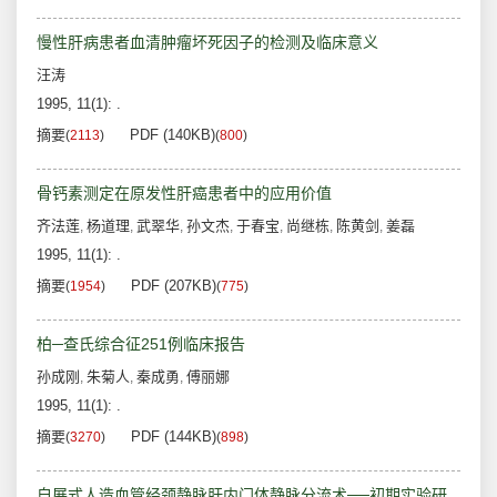
慢性肝病患者血清肿瘤坏死因子的检测及临床意义
汪涛
1995, 11(1): .
摘要
PDF (140KB)
(
2113
)
(
800
)
骨钙素测定在原发性肝癌患者中的应用价值
齐法莲
杨道理
武翠华
孙文杰
于春宝
尚继栋
陈黄剑
姜磊
,
,
,
,
,
,
,
1995, 11(1): .
摘要
PDF (207KB)
(
1954
)
(
775
)
柏─查氏综合征251例临床报告
孙成刚
朱菊人
秦成勇
傅丽娜
,
,
,
1995, 11(1): .
摘要
PDF (144KB)
(
3270
)
(
898
)
自展式人造血管经颈静脉肝内门体静脉分流术──初期实验研