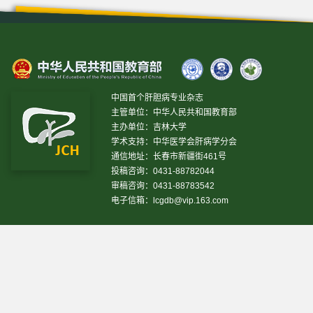
中国首个肝胆病专业杂志
主管单位：中华人民共和国教育部
主办单位：吉林大学
学术支持：中华医学会肝病学分会
通信地址：长春市新疆街461号
投稿咨询：0431-88782044
审稿咨询：0431-88783542
电子信箱：
lcgdb@vip.163.com
昨日IP[
18231
]
昨日PV[
38789
]
今日IP[
16207
]
今日
PV[
72462
]
当前在线[
1918
]
网站设计 © 2020 《临床肝胆病杂志》编辑部
吉ICP备10000617号-1
技
术支持:
仁和软件