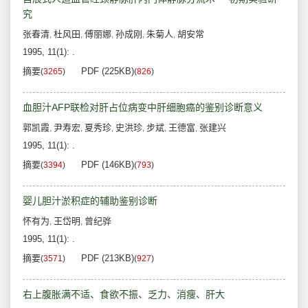
究
张春清
杜风田
傅丽娜
孙成刚
朱菊人
胡安常
,
,
,
,
,
1995, 11(1): .
摘要
PDF (225KB)
(
3265
)
(
826
)
血胆汁AFP联检对肝占位病变中肝细胞癌的鉴别诊断意义
郭凯霞
尹寿宏
夏秀珍
史洪珍
步斌
王德富
张建兴
,
,
,
,
,
,
1995, 11(1): .
摘要
PDF (146KB)
(
3394
)
(
793
)
婴儿胆汁淤积症的辅助鉴别诊断
怀有为
王岱明
曾纪骅
,
,
1995, 11(1): .
摘要
PDF (213KB)
(
3571
)
(
927
)
右上腹胀满不适、食欲不振、乏力、消瘦、肝大