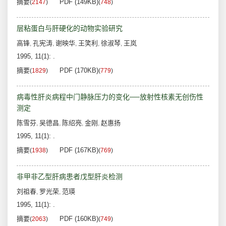
摘要
PDF (149KB)
(
2147
)
(
748
)
层粘蛋白与肝硬化的动物实验研究
高锋
孔宪涛
谢映华
王笑利
徐淑琴
王岚
,
,
,
,
,
1995, 11(1): .
摘要
PDF (170KB)
(
1829
)
(
779
)
病毒性肝炎病程中门静脉压力的变化──放射性核素无创伤性
测定
陈雪芬
吴德昌
陈绍亮
金刚
赵惠扬
,
,
,
,
1995, 11(1): .
摘要
PDF (167KB)
(
1938
)
(
769
)
非甲非乙型肝病患者戊型肝炎检测
刘祖春
罗光荣
范瑛
,
,
1995, 11(1): .
摘要
PDF (160KB)
(
2063
)
(
749
)