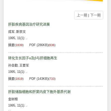
上一期
|
下一期
肝脏疾病基因治疗研究进展
成军
斯崇文
,
1995, 11(1): .
摘要
PDF (286KB)
(
1839
)
(
836
)
转化生长因子α及β与肝细胞再生
孙自勤
王要军
,
1995, 11(1): .
摘要
PDF (143KB)
(
1819
)
(
733
)
肝脏储脂细胞和肝窦内皮下胞外基质代谢
金树根
1995, 11(1): .