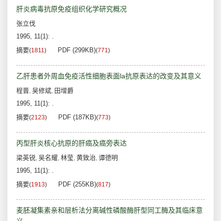
肝炎病毒抗原免疫组织化学研究概况
张立伐
1995, 11(1): .
摘要
PDF (299KB)
(
1811
)
(
771
)
乙肝患者外周血免疫活性细胞表面la抗原表达的改变及其意义
程晋
吴修斌
田增爵
,
,
1995, 11(1): .
摘要
PDF (187KB)
(
2123
)
(
773
)
丙型肝炎核心抗原的肝癌及癌旁表达
梁英锐
吴名耀
林莹
黄致治
谭德明
,
,
,
,
1995, 11(1): .
摘要
PDF (255KB)
(
1913
)
(
817
)
麦胚凝集素亲和层析法分离碱性磷酸酶肝型同工酶及其临床意