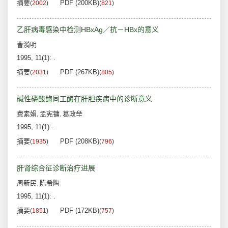
摘要
PDF (200KB)
(
2002
)
(
821
)
乙肝病毒感染中检测HBxAg／抗－HBx的意义
曹漪明
1995, 11(1): .
摘要
PDF (267KB)
(
2031
)
(
805
)
碱性磷酸酶同工酶在肝胆疾病中的诊断意义
费素娟
孟宪镛
葛政举
,
,
1995, 11(1): .
摘要
PDF (208KB)
(
1935
)
(
796
)
肝肾综合征诊断治疗进展
周新民
陈希陶
,
1995, 11(1): .
摘要
PDF (172KB)
(
1851
)
(
757
)