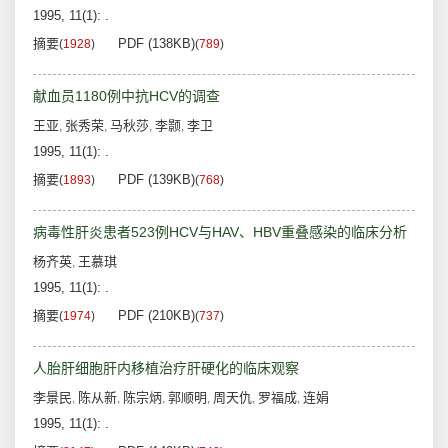
1995, 11(1): .
摘要
PDF (138KB)
(
1928
)
(
789
)
献血员1180例中抗HCV的调查
王亚
张秀荣
马秋莎
李颢
李卫
,
,
,
,
1995, 11(1): .
摘要
PDF (139KB)
(
1893
)
(
768
)
病毒性肝炎患者523例HCV与HAV、HBV重叠感染的临床分析
杨齐英
王慕琪
,
1995, 11(1): .
摘要
PDF (210KB)
(
1974
)
(
737
)
人胎肝细胞肝内移植治疗肝硬化的临床观察
李景民
陈从新
陈宗炳
郭顺明
周天仇
罗福成
连娟
,
,
,
,
,
,
1995, 11(1): .