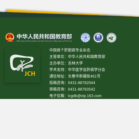
中国首个肝胆病专业杂志
主管单位：中华人民共和国教育部
主办单位：吉林大学
学术支持：中华医学会肝病学分会
通信地址：长春市新疆街461号
投稿咨询：0431-88782044
审稿咨询：0431-88783542
电子信箱：
lcgdb@vip.163.com
昨日IP[
]
昨日PV[
]
今日IP[
]
今日PV[
]
当前在线[
]
网站设计 © 2020 《临床肝胆病杂志》编辑部
吉ICP备10000617号-1
技
术支持:
仁和软件