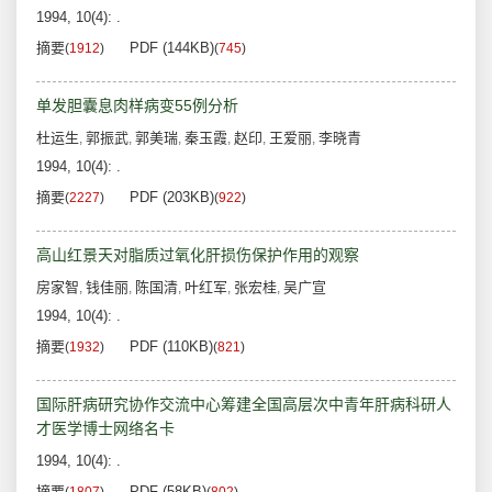
1994, 10(4): .
摘要
PDF (144KB)
(
1912
)
(
745
)
单发胆囊息肉样病变55例分析
杜运生
郭振武
郭美瑞
秦玉霞
赵印
王爱丽
李晓青
,
,
,
,
,
,
1994, 10(4): .
摘要
PDF (203KB)
(
2227
)
(
922
)
高山红景天对脂质过氧化肝损伤保护作用的观察
房家智
钱佳丽
陈国清
叶红军
张宏桂
吴广宣
,
,
,
,
,
1994, 10(4): .
摘要
PDF (110KB)
(
1932
)
(
821
)
国际肝病研究协作交流中心筹建全国高层次中青年肝病科研人
才医学博士网络名卡
1994, 10(4): .
摘要
PDF (58KB)