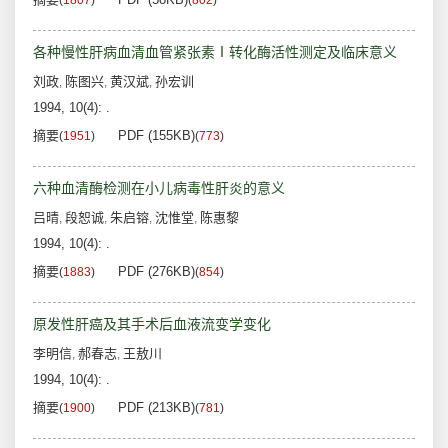
(
1807
)
(
802
)
各种慢性肝病血清血管紧张素Ⅰ转化酶活性测定及临床意义
刘政
陈图兴
黄汉斌
孙宏训
,
,
,
1994, 10(4): .
摘要
PDF (155KB)
(
1951
)
(
773
)
六种血清酶检测在小儿病毒性肝炎的意义
吕晴
段恕诚
朱启镕
沈惟堂
陈惠黎
,
,
,
,
1994, 10(4): .
摘要
PDF (276KB)
(
1883
)
(
854
)
原发性肝癌及其手术后血液流变学变化
李明信
郝春志
王敖川
,
,
1994, 10(4): .
摘要
PDF (213KB)
(
1900
)
(
781
)