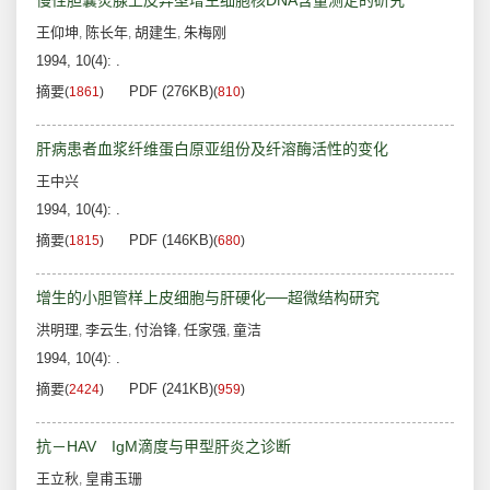
慢性胆囊炎腺上皮异型增生细胞核DNA含量测定的研究
王仰坤
陈长年
胡建生
朱梅刚
,
,
,
1994, 10(4): .
摘要
PDF (276KB)
(
1861
)
(
810
)
肝病患者血浆纤维蛋白原亚组份及纤溶酶活性的变化
王中兴
1994, 10(4): .
摘要
PDF (146KB)
(
1815
)
(
680
)
增生的小胆管样上皮细胞与肝硬化──超微结构研究
洪明理
李云生
付治锋
任家强
童洁
,
,
,
,
1994, 10(4): .
摘要
PDF (241KB)
(
2424
)
(
959
)
抗－HAV IgM滴度与甲型肝炎之诊断
王立秋
皇甫玉珊
,