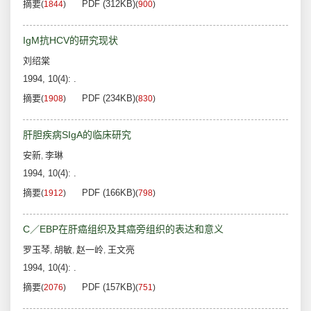
摘要
PDF (312KB)
(
1844
)
(
900
)
IgM抗HCV的研究现状
刘绍棠
1994, 10(4): .
摘要
PDF (234KB)
(
1908
)
(
830
)
肝胆疾病SIgA的临床研究
安新
李琳
,
1994, 10(4): .
摘要
PDF (166KB)
(
1912
)
(
798
)
C／EBP在肝癌组织及其癌旁组织的表达和意义
罗玉琴
胡敏
赵一岭
王文亮
,
,
,
1994, 10(4): .
摘要
PDF (157KB)
(
2076
)
(
751
)