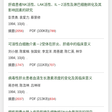
肝癌患者NK活性、LAK活性、IL－2活性及淋巴细胞转化及其
影响因素的研究
彭贵勇
袁爱力
蔡景修
,
,
1994, 10(4): .
摘要
PDF (100KB)
(
2056
)
(
789
)
可溶性白细胞介素－2受体在肝炎、肝癌中的临床意义
刘小朋
陈紫榕
张国安
李龙洋
周善建
陈仁英
林华
,
,
,
,
,
,
1994, 10(4): .
摘要
PDF (111KB)
(
1747
)
(
707
)
病毒性肝炎患者血清生长激素浓度的变化及其临床意义
蒋亦明
陈浩坤
吕坤祥
,
,
1994, 10(4): .
摘要
PDF (213KB)
(
2037
)
(
834
)