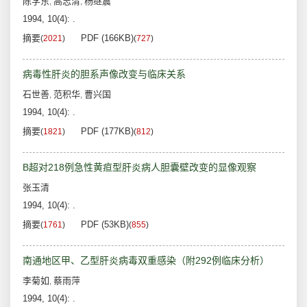
陈学东
高志清
杨继震
,
,
1994, 10(4): .
摘要
PDF (166KB)
(
2021
)
(
727
)
病毒性肝炎的胆系声像改变与临床关系
石世善
范积华
曹兴国
,
,
1994, 10(4): .
摘要
PDF (177KB)
(
1821
)
(
812
)
B超对218例急性黄疸型肝炎病人胆囊壁改变的显像观察
张玉清
1994, 10(4): .
摘要
PDF (53KB)
(
1761
)
(
855
)
南通地区甲、乙型肝炎病毒双重感染（附292例临床分析）
李菊如
蔡雨萍
,
1994, 10(4): .