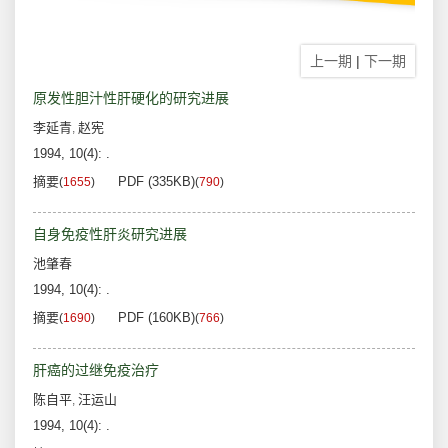
上一期
|
下一期
原发性胆汁性肝硬化的研究进展
李延青
赵宪
,
1994, 10(4): .
摘要
PDF (335KB)
(
1655
)
(
790
)
自身免疫性肝炎研究进展
池肇春
1994, 10(4): .
摘要
PDF (160KB)
(
1690
)
(
766
)
肝癌的过继免疫治疗
陈自平
汪运山
,
1994, 10(4): .