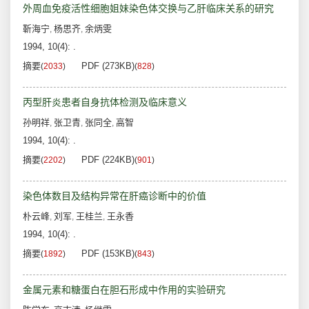
外周血免疫活性细胞姐妹染色体交换与乙肝临床关系的研究
靳海宁
杨思齐
余炳雯
,
,
1994, 10(4): .
摘要
PDF (273KB)
(
2033
)
(
828
)
丙型肝炎患者自身抗体检测及临床意义
孙明祥
张卫青
张同全
高智
,
,
,
1994, 10(4): .
摘要
PDF (224KB)
(
2202
)
(
901
)
染色体数目及结构异常在肝癌诊断中的价值
朴云峰
刘军
王桂兰
王永香
,
,
,
1994, 10(4): .
摘要
PDF (153KB)
(
1892
)
(
843
)
金属元素和糖蛋白在胆石形成中作用的实验研究