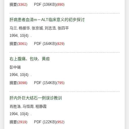
摘要
PDF (106KB)
(
3362
)
(
890
)
肝病患者血清m－ALT临床意义的初步探讨
马兰
杨振华
张京城
刘志浩
张四平
,
,
,
,
1994, 10(4): .
摘要
PDF (164KB)
(
3061
)
(
829
)
右上腹痛、包块、黄疸
彭中锡
1994, 10(4): .
摘要
PDF (154KB)
(
3098
)
(
795
)
肝内外巨大结石一例误诊教训
肖胜洛
马恒周
程静霞
,
,
1994, 10(4): .
摘要
PDF (122KB)
(
2919
)
(
952
)