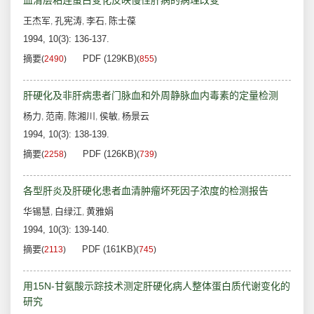
血清层粘连蛋白变化反映慢性肝病的病理改变
王杰军
孔宪涛
李石
陈士葆
,
,
,
1994, 10(3): 136-137.
摘要
PDF (129KB)
(
2490
)
(
855
)
肝硬化及非肝病患者门脉血和外周静脉血内毒素的定量检测
杨力
范南
陈湘川
侯敏
杨景云
,
,
,
,
1994, 10(3): 138-139.
摘要
PDF (126KB)
(
2258
)
(
739
)
各型肝炎及肝硬化患者血清肿瘤坏死因子浓度的检测报告
华锡慧
白绿江
黄雅娟
,
,
1994, 10(3): 139-140.
摘要
PDF (161KB)
(
2113
)
(
745
)
用15N-甘氨酸示踪技术测定肝硬化病人整体蛋白质代谢变化的
研究