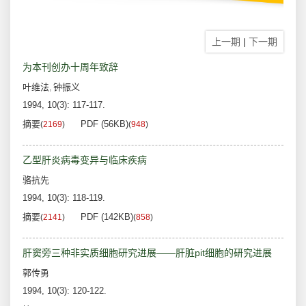
上一期
|
下一期
为本刊创办十周年致辞
叶维法
钟振义
,
1994, 10(3): 117-117.
摘要
PDF (56KB)
(
2169
)
(
948
)
乙型肝炎病毒变异与临床疾病
骆抗先
1994, 10(3): 118-119.
摘要
PDF (142KB)
(
2141
)
(
858
)
肝窦旁三种非实质细胞研究进展——肝脏pit细胞的研究进展
郭传勇
1994, 10(3): 120-122.