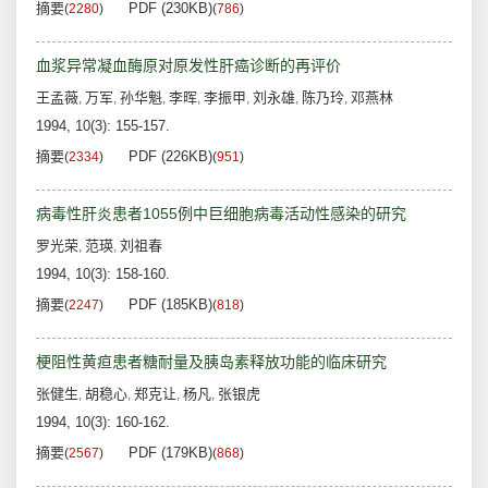
摘要
PDF (230KB)
(
2280
)
(
786
)
血浆异常凝血酶原对原发性肝癌诊断的再评价
王孟薇
万军
孙华魁
李晖
李振甲
刘永雄
陈乃玲
邓燕林
,
,
,
,
,
,
,
1994, 10(3): 155-157.
摘要
PDF (226KB)
(
2334
)
(
951
)
病毒性肝炎患者1055例中巨细胞病毒活动性感染的研究
罗光荣
范瑛
刘祖春
,
,
1994, 10(3): 158-160.
摘要
PDF (185KB)
(
2247
)
(
818
)
梗阻性黄疸患者糖耐量及胰岛素释放功能的临床研究
张健生
胡稳心
郑克让
杨凡
张银虎
,
,
,
,
1994, 10(3): 160-162.
摘要
PDF (179KB)
(
2567
)
(
868
)