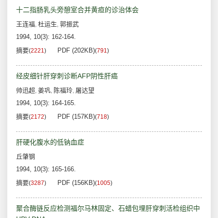
十二指肠乳头旁憩室合并黄疸的诊治体会
王连福
杜运生
郭振武
,
,
1994, 10(3): 162-164.
摘要
PDF (202KB)
(
2221
)
(
791
)
经皮细针肝穿刺诊断AFP阴性肝癌
帅迅超
姜巩
陈福玲
屠达望
,
,
,
1994, 10(3): 164-165.
摘要
PDF (157KB)
(
2172
)
(
718
)
肝硬化腹水的低钠血症
丘肇钢
1994, 10(3): 165-166.
摘要
PDF (156KB)
(
3287
)
(
1005
)
聚合酶链反应检测福尔马林固定、石蜡包埋肝穿刺活检组织中