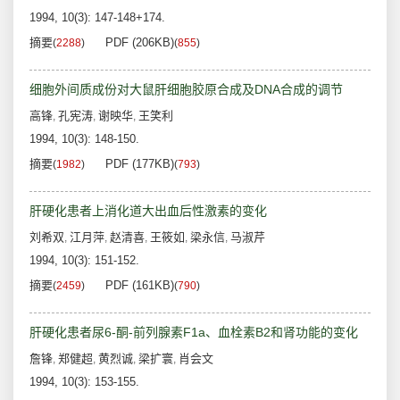
1994, 10(3): 147-148+174.
摘要
PDF (206KB)
(
2288
)
(
855
)
细胞外间质成份对大鼠肝细胞胶原合成及DNA合成的调节
高锋
孔宪涛
谢映华
王笑利
,
,
,
1994, 10(3): 148-150.
摘要
PDF (177KB)
(
1982
)
(
793
)
肝硬化患者上消化道大出血后性激素的变化
刘希双
江月萍
赵清喜
王筱如
梁永信
马淑芹
,
,
,
,
,
1994, 10(3): 151-152.
摘要
PDF (161KB)
(
2459
)
(
790
)
肝硬化患者尿6-酮-前列腺素F1a、血栓素B2和肾功能的变化
詹锋
郑健超
黄烈诚
梁扩寰
肖会文
,
,
,
,
1994, 10(3): 153-155.