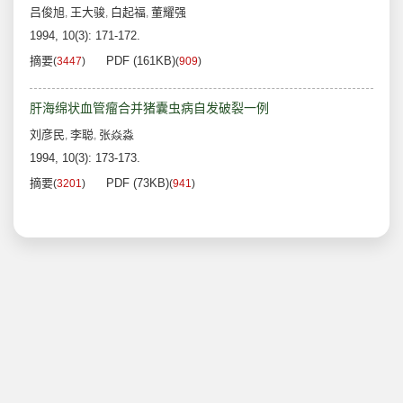
吕俊旭
王大骏
白起福
董耀强
,
,
,
1994, 10(3): 171-172.
摘要
PDF (161KB)
(
3447
)
(
909
)
肝海绵状血管瘤合并猪囊虫病自发破裂一例
刘彦民
李聪
张焱淼
,
,
1994, 10(3): 173-173.
摘要
PDF (73KB)
(
3201
)
(
941
)