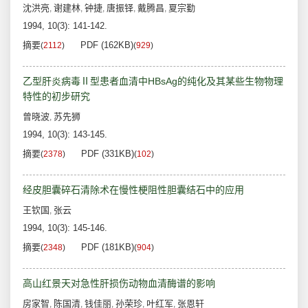
沈洪亮
谢建林
钟捷
唐振铎
戴腾昌
夏宗勤
,
,
,
,
,
1994, 10(3): 141-142.
摘要
PDF (162KB)
(
2112
)
(
929
)
乙型肝炎病毒Ⅱ型患者血清中HBsAg的纯化及其某些生物物理
特性的初步研究
曾晓波
苏先狮
,
1994, 10(3): 143-145.
摘要
PDF (331KB)
(
2378
)
(
102
)
经皮胆囊碎石清除术在慢性梗阻性胆囊结石中的应用
王钦国
张云
,
1994, 10(3): 145-146.
摘要
PDF (181KB)
(
2348
)
(
904
)
高山红景天对急性肝损伤动物血清酶谱的影响
房家智
陈国清
钱佳丽
孙荣珍
叶红军
张恩轩
,
,
,
,
,