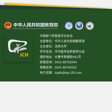
中国首个肝胆病专业杂志
主管单位：中华人民共和国教育部
主办单位：吉林大学
学术支持：中华医学会肝病学分会
通信地址：长春市新疆街461号
投稿咨询：0431-88782044
审稿咨询：0431-88783542
电子信箱：
lcgdb@vip.163.com
昨日IP[
18231
]
昨日PV[
38789
]
今日IP[
5014
]
今日PV[
27042
]
当前在线[
3187
]
网站设计 © 2020 《临床肝胆病杂志》编辑部
吉ICP备10000617号-1
技
术支持:
仁和软件