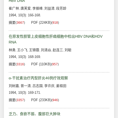
HBV DNA
崔广林
唐芙爱
李振峰
刘益清
段芳龄
,
,
,
,
1994, 10(3): 166-168.
摘要
PDF (224KB)
(
3667
)
(
918
)
在原发性胆管上皮细胞性肝癌细胞中检出HBV DNA和HDV
RNA
林勇
王小飞
王锦蓉
刘清焱
赵连三
刘聪
,
,
,
,
,
1994, 10(3): 168-169.
摘要
PDF (110KB)
(
3316
)
(
957
)
α-干扰素治疗丙型肝炎46例疗效观察
刘树嘉
曾一清
吕志国
李许庆
姜祖田
,
,
,
,
1994, 10(3): 169-171.
摘要
PDF (233KB)
(
3357
)
(
946
)
乏力、食欲不振、腹部巨大肿块