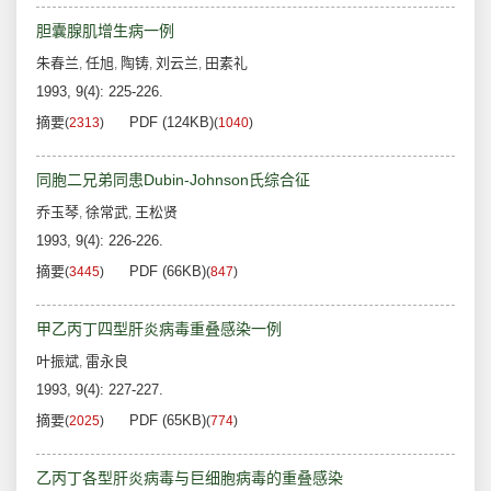
胆囊腺肌增生病一例
朱春兰
任旭
陶铸
刘云兰
田素礼
,
,
,
,
1993, 9(4): 225-226.
摘要
PDF (124KB)
(
2313
)
(
1040
)
同胞二兄弟同患Dubin-Johnson氏综合征
乔玉琴
徐常武
王松贤
,
,
1993, 9(4): 226-226.
摘要
PDF (66KB)
(
3445
)
(
847
)
甲乙丙丁四型肝炎病毒重叠感染一例
叶振斌
雷永良
,
1993, 9(4): 227-227.
摘要
PDF (65KB)
(
2025
)
(
774
)
乙丙丁各型肝炎病毒与巨细胞病毒的重叠感染