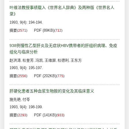
叶维法教授事绩载入《世界名人辞典》及两种版《世界名人
录》
1993, 9(4): 194-194.
摘要
PDF (89KB)
(
2571
)
(
712
)
938例慢性乙型肝炎及无症状HBV携带者的肝组织病理、免疫
组化与临床分析
赵洪涛
杜奎芳
冯凯
王维屏
杜德利
王东方
,
,
,
,
,
1993, 9(4): 195-197.
摘要
PDF (202KB)
(
2556
)
(
775
)
肝硬化患者五种血浆生物胺的变化及其临床意义
施先艳
付苓
,
1993, 9(4): 198-199.
摘要
PDF (141KB)
(
2293
)
(
933
)