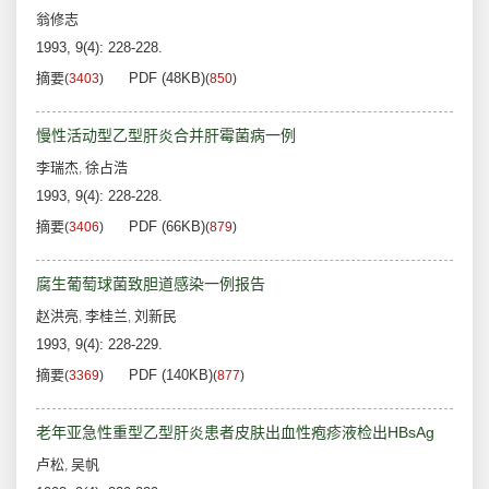
翁修志
1993, 9(4): 228-228.
摘要
PDF (48KB)
(
3403
)
(
850
)
慢性活动型乙型肝炎合并肝霉菌病一例
李瑞杰
徐占浩
,
1993, 9(4): 228-228.
摘要
PDF (66KB)
(
3406
)
(
879
)
腐生葡萄球菌致胆道感染一例报告
赵洪亮
李桂兰
刘新民
,
,
1993, 9(4): 228-229.
摘要
PDF (140KB)
(
3369
)
(
877
)
老年亚急性重型乙型肝炎患者皮肤出血性疱疹液检出HBsAg
卢松
吴帆
,