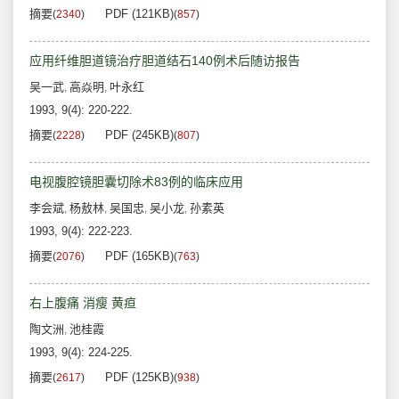
摘要
PDF (121KB)
(
2340
)
(
857
)
应用纤维胆道镜治疗胆道结石140例术后随访报告
吴一武
高焱明
叶永红
,
,
1993, 9(4): 220-222.
摘要
PDF (245KB)
(
2228
)
(
807
)
电视腹腔镜胆囊切除术83例的临床应用
李会斌
杨敖林
吴国忠
吴小龙
孙素英
,
,
,
,
1993, 9(4): 222-223.
摘要
PDF (165KB)
(
2076
)
(
763
)
右上腹痛 消瘦 黄疸
陶文洲
池桂霞
,
1993, 9(4): 224-225.
摘要
PDF (125KB)
(
2617
)
(
938
)