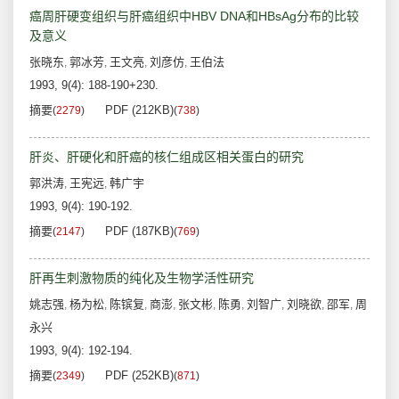
癌周肝硬变组织与肝癌组织中HBV DNA和HBsAg分布的比较
及意义
张晓东
郭冰芳
王文亮
刘彦仿
王伯法
,
,
,
,
1993, 9(4): 188-190+230.
摘要
PDF (212KB)
(
2279
)
(
738
)
肝炎、肝硬化和肝癌的核仁组成区相关蛋白的研究
郭洪涛
王宪远
韩广宇
,
,
1993, 9(4): 190-192.
摘要
PDF (187KB)
(
2147
)
(
769
)
肝再生刺激物质的纯化及生物学活性研究
姚志强
杨为松
陈镔复
商澎
张文彬
陈勇
刘智广
刘晓欲
邵军
周
,
,
,
,
,
,
,
,
,
永兴
1993, 9(4): 192-194.
摘要
PDF (252KB)
(
2349
)
(
871
)