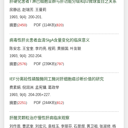
肝硬化患者T淋巴细胞亚群与肝功能分级和β2微球蛋白之关系
房静远
赵瑞芳
王曼莉
,
,
1993, 9(4): 200-201.
摘要
PDF (114KB)
(
2450
)
(
820
)
病毒性肝炎患者血清SlgA含量变化的临床意义
陈安忠
王宝奎
李灼亮
程莉
黄振国
叶友联
,
,
,
,
,
1993, 9(4): 202-204.
摘要
PDF (239KB)
(
2576
)
(
797
)
IEF分离硷性磷酸酶同工酶对肝细胞癌诊断价值的研究
费素娟
倪润洲
孟宪镛
葛政举
,
,
,
1993, 9(4): 204-205+227.
摘要
PDF (244KB)
(
2251
)
(
812
)
肝醒灵颗粒治疗慢性肝病临床观察
刘作恩
曹武奎
刘宏元
袁桂玉
李丽芬
石景煜
黄卫祖
张淑修
杨
,
,
,
,
,
,
,
,