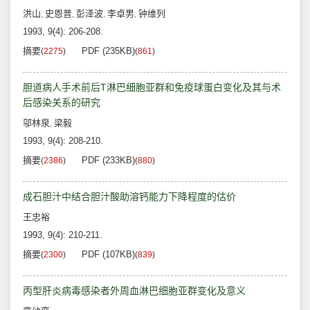
洪山
史恩普
彭泽波
李卓男
钟维列
,
,
,
,
1993, 9(4): 206-208.
摘要
PDF (235KB)
(
2275
)
(
861
)
胆道病人手术前后T淋巴细胞亚群和免疫球蛋白变化及其与术
后感染关系的研究
邬林泉
梁毅
,
1993, 9(4): 208-210.
摘要
PDF (233KB)
(
2386
)
(
880
)
成石胆汁中结合胆汁酸助溶钙能力下降程度的估价
王忠裕
1993, 9(4): 210-211.
摘要
PDF (107KB)
(
2300
)
(
839
)
丙型肝炎病毒感染者外周血淋巴细胞亚群变化及意义