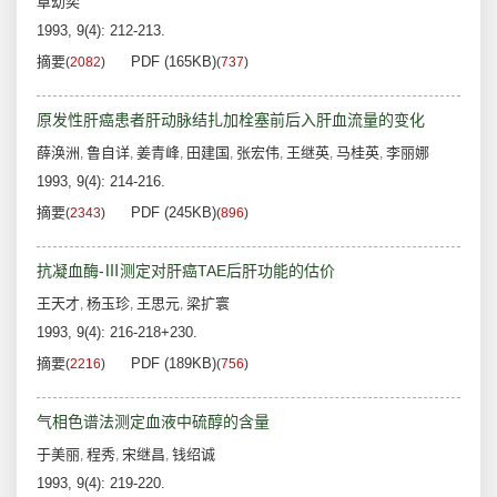
章幼奕
1993, 9(4): 212-213.
摘要
PDF (165KB)
(
2082
)
(
737
)
原发性肝癌患者肝动脉结扎加栓塞前后入肝血流量的变化
薛涣洲
鲁自详
姜青峰
田建国
张宏伟
王继英
马桂英
李丽娜
,
,
,
,
,
,
,
1993, 9(4): 214-216.
摘要
PDF (245KB)
(
2343
)
(
896
)
抗凝血酶-Ⅲ测定对肝癌TAE后肝功能的估价
王天才
杨玉珍
王思元
梁扩寰
,
,
,
1993, 9(4): 216-218+230.
摘要
PDF (189KB)
(
2216
)
(
756
)
气相色谱法测定血液中硫醇的含量
于美丽
程秀
宋继昌
钱绍诚
,
,
,
1993, 9(4): 219-220.