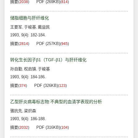
摘要
PDF (269KB)
(
2038
)
(
814
)
储脂细胞与肝纤维化
王要军
于峻基
戴益民
,
,
1993, 9(4): 182-184.
摘要
PDF (257KB)
(
2814
)
(
945
)
转化生长因子β1（TGF-β1）与肝纤维化
孙自勤
权启镇
于峻基
,
,
1993, 9(4): 184-186.
摘要
PDF (326KB)
(
374
)
(
123
)
乙型肝炎病毒标志物:不典型的血清学表现的分析
骆抗先
梁炽森
,
1993, 9(4): 186-188.
摘要
PDF (316KB)
(
2032
)
(
104
)