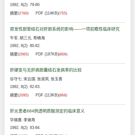
1992, 8(2): 79-80.
摘要
PDF (114KB)
(
2760
)
(
755
)
原发性胆管结石对肝胆系统的影响——一项前瞻性临床研究
牛军
胡三元
寿楠海
,
,
1992, 8(2): 80-82.
摘要
PDF (187KB)
(
2065
)
(
806
)
肝硬变与无肝病胆囊结石发病率的比较
谷守七
宋云国
张淑岚
张玉善
,
,
,
1992, 8(2): 82-83.
摘要
PDF (113KB)
(
2095
)
(
868
)
肝炎患者684例透明质酸测定的临床意义
华锡惠
李锡寿
,
1992, 8(2): 83-84.