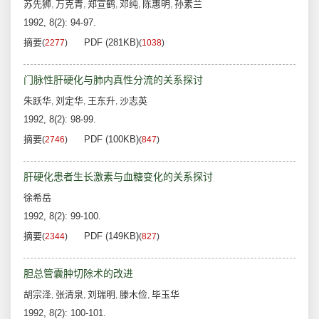
苏先狮
万克青
郑宣鹤
邓纯
陈惠明
孙素兰
,
,
,
,
,
1992, 8(2): 94-97.
摘要
PDF (281KB)
(
2277
)
(
1038
)
门脉性肝硬化与肺内真性分流的关系探讨
朱跃华
刘定华
王东升
沙志英
,
,
,
1992, 8(2): 98-99.
摘要
PDF (100KB)
(
2746
)
(
847
)
肝硬化患者生长激素与血糖变化的关系探讨
徐希岳
1992, 8(2): 99-100.
摘要
PDF (149KB)
(
2344
)
(
827
)
胆总管囊肿切除术的改进
胡宗泽
张清泉
刘瑞明
滕木俭
毕玉华
,
,
,
,
1992, 8(2): 100-101.