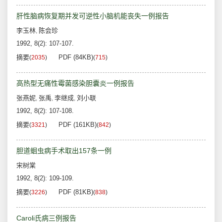
肝性脑病恢复期并发可逆性小脑机能丧失一例报告
李玉林
陈会珍
,
1992, 8(2): 107-107.
摘要
PDF (84KB)
(
2035
)
(
715
)
高热型无痛性霉菌感染胆囊炎一例报告
张燕妮
张禹
李继成
刘小联
,
,
,
1992, 8(2): 107-108.
摘要
PDF (161KB)
(
3321
)
(
842
)
胆道蛔虫病手术取出157条一例
宋树棠
1992, 8(2): 109-109.
摘要
PDF (81KB)
(
3226
)
(
838
)
Caroli氏病三例报告