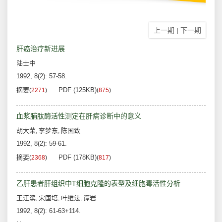
上一期
|
下一期
肝癌治疗新进展
陆士中
1992, 8(2): 57-58.
摘要
PDF (125KB)
(
2271
)
(
875
)
血浆脯肽酶活性测定在肝病诊断中的意义
胡大荣
李梦东
陈国致
,
,
1992, 8(2): 59-61.
摘要
PDF (178KB)
(
2368
)
(
817
)
乙肝患者肝组织中T细胞克隆的表型及细胞毒活性分析
王江滨
宋国培
叶维法
谭岩
,
,
,
1992, 8(2): 61-63+114.