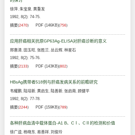
的探讨
徐萍
朱宝泉
黄重发
,
,
1992, 8(2): 74-75.
摘要
PDF (146KB)
(
2470
)
(
756
)
应用肝癌相关抗原GP63Ag-ELISA对肝癌诊断的意义
邢惠清
田玉旺
张胜兰
丛云辉
林星石
,
,
,
,
1992, 8(2): 75-76.
摘要
PDF (143KB)
(
2133
)
(
802
)
HBsAg携带者518例与肝癌发病关系的前瞻研究
韦耀鹏
陆培新
黄启生
陆善新
张启南
顾健平
,
,
,
,
,
1992, 8(2): 77-78.
摘要
PDF (159KB)
(
2244
)
(
789
)
各种肝病血清中载体蛋白-A1 B、CⅠ、CⅡ的检测和价值
徐广逵
杨晓东
易善祥
刘俊玲
,
,
,