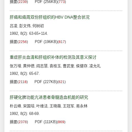
摘要
PDF (256KB)
(
2239
)
(
773
)
肝癌和癌周双份肝组织的HBV DNA整合状况
吕凌
彭文伟
何树初
,
,
1992, 8(2): 63-65+114.
摘要
PDF (196KB)
(
2256
)
(
817
)
重症肝炎血清和肝组织补体的检测及其意义探讨
张万增
黄仲德
阎志慧
袁桂玉
曹武奎
侯健存
凌允礼
,
,
,
,
,
,
1992, 8(2): 65-67.
摘要
PDF (227KB)
(
2118
)
(
821
)
肝硬化脾功能亢进患者骨髓造血机能的研究
朴云峰
宋国培
叶维法
王晓薇
王冠军
易永林
,
,
,
,
,
1992, 8(2): 68-69.
摘要
PDF (111KB)
(
2378
)
(
869
)