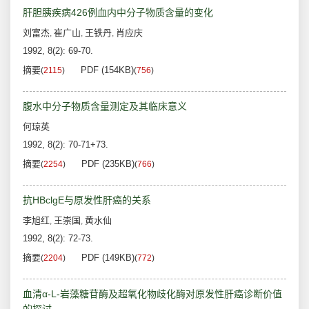
肝胆胰疾病426例血内中分子物质含量的变化
刘富杰
崔广山
王铁丹
肖应庆
,
,
,
1992, 8(2): 69-70.
摘要
PDF (154KB)
(
2115
)
(
756
)
腹水中分子物质含量测定及其临床意义
何琼英
1992, 8(2): 70-71+73.
摘要
PDF (235KB)
(
2254
)
(
766
)
抗HBclgE与原发性肝癌的关系
李旭红
王崇国
黄水仙
,
,
1992, 8(2): 72-73.
摘要
PDF (149KB)
(
2204
)
(
772
)
血清α-L-岩藻糖苷酶及超氧化物歧化酶对原发性肝癌诊断价值