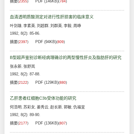
摘要
PDF (146KB)
(
2355
)
(
784
)
血清透明质酸测定对进行性肝损害的临床意义
叶剑雄
李素英
刘超群
刘群英
李毅
周峥
,
,
,
,
,
1992, 8(2): 85-86.
摘要
PDF (94KB)
(
2397
)
(
809
)
B型超声鉴别诊断经病理确诊的两型慢性肝炎及脂肪肝的研究
张永新
张舒岚
,
1992, 8(2): 87-88.
摘要
PDF (129KB)
(
2122
)
(
880
)
乙肝患者红细胞C3b受体功能的研究
何浩明
苏彩女
姜秀云
赵长新
郭敏
仇福宜
,
,
,
,
,
1992, 8(2): 89-90.
摘要
PDF (136KB)
(
2177
)
(
807
)