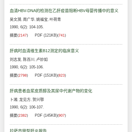
血清HBV-DNA的检测在乙肝疫苗阻断HBV母婴传播中的意义
吴文漪
周广华
姚福宝
叶荷青
,
,
,
1990, 6(2): 104-105.
摘要
PDF (121KB)
(
2147
)
(
741
)
肝病时血清维生素B12测定的临床意义
刘志发
陈百川
卢妙如
,
,
1990, 6(2): 105-106.
摘要
PDF (151KB)
(
2798
)
(
823
)
肝病患者血浆皮质醇及其尿中代谢产物的变化
卜湘
龙见方
贺兴鄂
,
,
1990, 6(2): 106-107.
摘要
PDF (145KB)
(
2382
)
(
907
)
拉萨市甲型肝炎报告