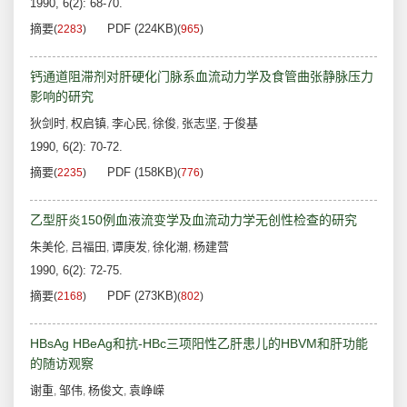
1990, 6(2): 68-70.
摘要
PDF (224KB)
(
2283
)
(
965
)
钙通道阻滞剂对肝硬化门脉系血流动力学及食管曲张静脉压力
影响的研究
狄剑时
权启镇
李心民
徐俊
张志坚
于俊基
,
,
,
,
,
1990, 6(2): 70-72.
摘要
PDF (158KB)
(
2235
)
(
776
)
乙型肝炎150例血液流变学及血流动力学无创性检查的研究
朱美伦
吕福田
谭庚发
徐化潮
杨建营
,
,
,
,
1990, 6(2): 72-75.
摘要
PDF (273KB)
(
2168
)
(
802
)
HBsAg HBeAg和抗-HBc三项阳性乙肝患儿的HBVM和肝功能
的随访观察
谢重
邹伟
杨俊文
袁峥嵘
,
,
,