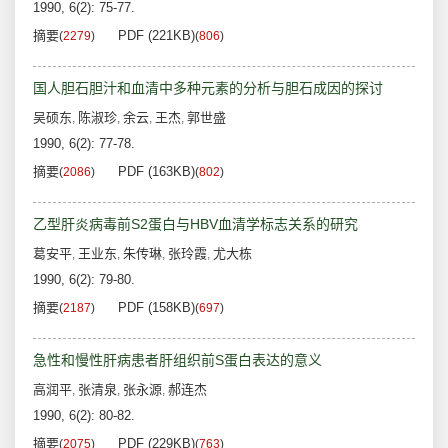
1990, 6(2): 75-77.
摘要
PDF (221KB)
(
2279
)
(
806
)
国人胆石胆汁和血清中多种元素的分析与胆石成因的探讨
吴硕东
陈淑珍
余云
王杰
郭世盛
,
,
,
,
1990, 6(2): 77-78.
摘要
PDF (163KB)
(
2086
)
(
802
)
乙型肝炎病毒前S2蛋白与HBV血清学标志关系的研究
葛安平
王业东
朱传琳
张玲霞
尤大栋
,
,
,
,
1990, 6(2): 79-80.
摘要
PDF (158KB)
(
2187
)
(
697
)
急性和慢性肝病患者肝组织前S蛋白表达的意义
高润平
张清泉
张永源
郝连杰
,
,
,
1990, 6(2): 80-82.
摘要
PDF (229KB)
(
2075
)
(
763
)