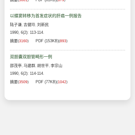
(
3601
)
(
879
)
以蝶窦转移为首发症状的肝癌一例报告
陆子谦
吉健玲
刘新民
,
,
1990, 6(2): 113-114.
摘要
PDF (153KB)
(
3160
)
(
893
)
双胆囊双胆管畸形一例
邵茂亭
马建群
胡世平
李宗山
,
,
,
1990, 6(2): 114-114.
摘要
PDF (77KB)
(
3509
)
(
1042
)