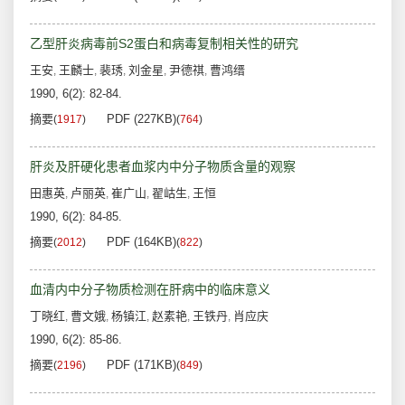
乙型肝炎病毒前S2蛋白和病毒复制相关性的研究
王安
王麟士
裴琇
刘金星
尹德祺
曹鸿缙
,
,
,
,
,
1990, 6(2): 82-84.
摘要
PDF (227KB)
(
1917
)
(
764
)
肝炎及肝硬化患者血浆内中分子物质含量的观察
田惠英
卢丽英
崔广山
翟岵生
王恒
,
,
,
,
1990, 6(2): 84-85.
摘要
PDF (164KB)
(
2012
)
(
822
)
血清内中分子物质检测在肝病中的临床意义
丁晓红
曹文娥
杨镇江
赵素艳
王铁丹
肖应庆
,
,
,
,
,
1990, 6(2): 85-86.
摘要
PDF (171KB)
(
2196
)
(
849
)