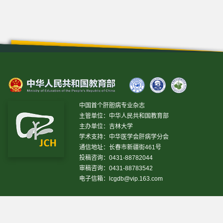
中国首个肝胆病专业杂志
主管单位：中华人民共和国教育部
主办单位：吉林大学
学术支持：中华医学会肝病学分会
通信地址：长春市新疆街461号
投稿咨询：0431-88782044
审稿咨询：0431-88783542
电子信箱：
lcgdb@vip.163.com
昨日IP[
16697
]
昨日PV[
78609
]
今日IP[
6975
]
今日PV[
28679
]