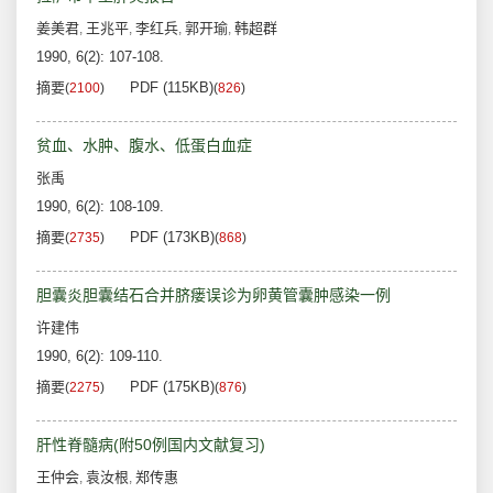
姜美君
王兆平
李红兵
郭开瑜
韩超群
,
,
,
,
1990, 6(2): 107-108.
摘要
PDF (115KB)
(
2100
)
(
826
)
贫血、水肿、腹水、低蛋白血症
张禹
1990, 6(2): 108-109.
摘要
PDF (173KB)
(
2735
)
(
868
)
胆囊炎胆囊结石合并脐瘘误诊为卵黄管囊肿感染一例
许建伟
1990, 6(2): 109-110.
摘要
PDF (175KB)
(
2275
)
(
876
)
肝性脊髓病(附50例国内文献复习)
王仲会
袁汝根
郑传惠
,
,