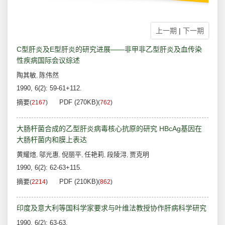
上一期
|
下一期
C型肝炎及E型肝炎的研究进展——非甲非乙型肝炎及血传染
性疾病国际会议综述
陶其敏
陈伟然
,
1990, 6(2): 59-61+112.
摘要
PDF (270KB)
(
2167
)
(
762
)
大肠杆菌合成的乙型肝炎病毒核心抗原的研究 HBcAg基因在
大肠杆菌内和膜上表达
黄耀煊
邬光惠
倪丽平
任艳莉
段陵浔
贾克明
,
,
,
,
,
1990, 6(2): 62-63+115.
摘要
PDF (210KB)
(
2214
)
(
862
)
印度及意大利等国科学家要求与叶维法教授协作肝病科学研究
1990, 6(2): 63-63.