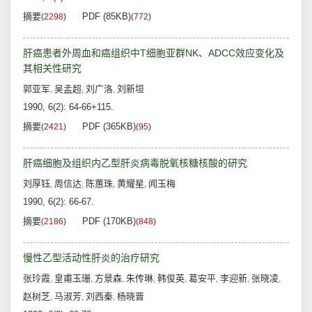
摘要
PDF (85KB)
(
2298
)
(
772
)
肝癌患者外周血和癌组织中T细胞亚群NK、ADCC效应变化及
其相关性研究
郭亚军
吴孟超
刘广洛
刘新垣
,
,
,
1990, 6(2): 64-66+115.
摘要
PDF (365KB)
(
2421
)
(
95
)
肝癌细胞及组织内乙型肝炎病毒脱氧核糖核酸的研究
刘厚钰
周信达
陈蕙珠
黄耀星
闻玉梅
,
,
,
,
1990, 6(2): 66-67.
摘要
PDF (170KB)
(
2186
)
(
848
)
慢性乙型活动性肝炎的治疗研究
张玲霞
皇甫玉珊
方景森
朱传琳
韩俊英
葛安平
李迎新
张晓凌
,
,
,
,
,
,
,
,
赵树芝
马淑芳
刘西秦
杨晓晋
,
,
,