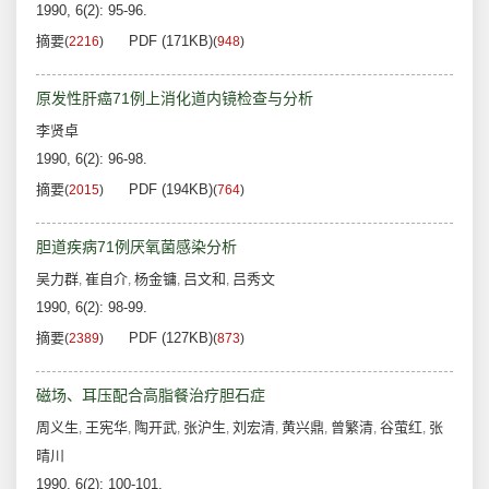
1990, 6(2): 95-96.
摘要
PDF (171KB)
(
2216
)
(
948
)
原发性肝癌71例上消化道内镜检查与分析
李贤卓
1990, 6(2): 96-98.
摘要
PDF (194KB)
(
2015
)
(
764
)
胆道疾病71例厌氧菌感染分析
吴力群
崔自介
杨金镛
吕文和
吕秀文
,
,
,
,
1990, 6(2): 98-99.
摘要
PDF (127KB)
(
2389
)
(
873
)
磁场、耳压配合高脂餐治疗胆石症
周义生
王宪华
陶开武
张沪生
刘宏清
黄兴鼎
曾繁清
谷萤红
张
,
,
,
,
,
,
,
,
晴川
1990, 6(2): 100-101.