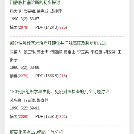
门静脉栓塞诊断的初步探讨
杨大明
孟宪镛
徐克成
成建萍
,
,
,
1990, 6(2): 86-87.
摘要
PDF (142KB)
(
2078
)
(
835
)
部分性脾栓塞术治疗肝硬化并门脉高压及脾功能亢进
朱菊人
张玉珍
郭士杰
傅丽娜
贾宝山
李玉渠
李红旗
胡安常
王
,
,
,
,
,
,
,
,
振亭
1990, 6(2): 88-89.
摘要
PDF (163KB)
(
2279
)
(
916
)
150例肝组织学和生化、免疫对照检查的几个问题讨论
苏先狮
万克清
郑宣鹤
,
,
1990, 6(2): 89-91.
摘要
PDF (175KB)
(
2226
)
(
791
)
肝硬化患者120例的血气分析