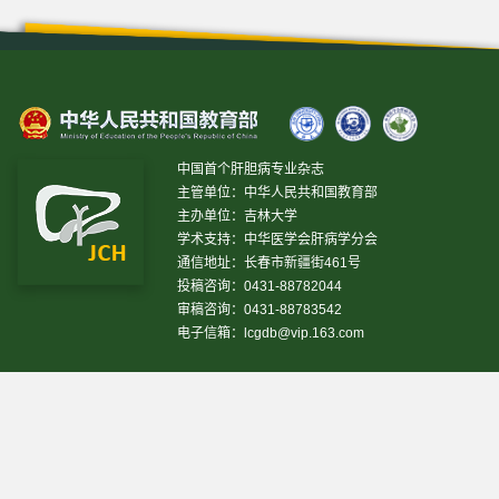
中国首个肝胆病专业杂志
主管单位：中华人民共和国教育部
主办单位：吉林大学
学术支持：中华医学会肝病学分会
通信地址：长春市新疆街461号
投稿咨询：0431-88782044
审稿咨询：0431-88783542
电子信箱：
lcgdb@vip.163.com
昨日IP[
18231
]
昨日PV[
38789
]
今日IP[
13791
]
今日
PV[
72462
]
当前在线[
2347
]
网站设计 © 2020 《临床肝胆病杂志》编辑部
吉ICP备10000617号-1
技
术支持:
仁和软件