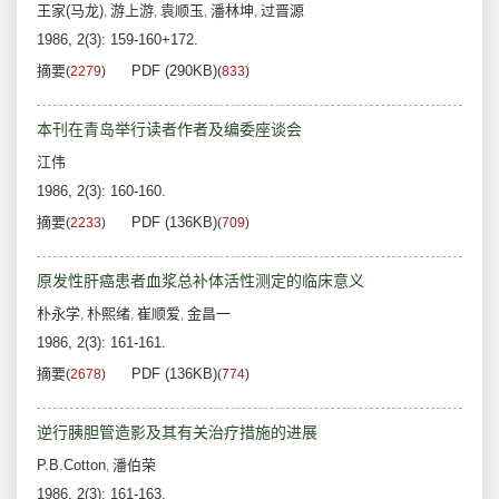
王家(马龙)
游上游
袁顺玉
潘林坤
过晋源
,
,
,
,
1986, 2(3): 159-160+172.
摘要
PDF (290KB)
(
2279
)
(
833
)
本刊在青岛举行读者作者及编委座谈会
江伟
1986, 2(3): 160-160.
摘要
PDF (136KB)
(
2233
)
(
709
)
原发性肝癌患者血浆总补体活性测定的临床意义
朴永学
朴熙绪
崔顺爱
金昌一
,
,
,
1986, 2(3): 161-161.
摘要
PDF (136KB)
(
2678
)
(
774
)
逆行胰胆管造影及其有关治疗措施的进展
P.B.Cotton
潘伯荣
,
1986, 2(3): 161-163.