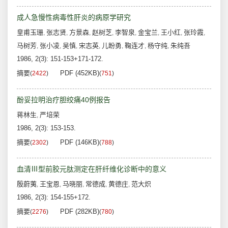
成人急慢性病毒性肝炎的病原学研究
皇甫玉珊
张志贤
方景森
赵树芝
李智泉
金宝兰
王小红
张玲霞
,
,
,
,
,
,
,
,
马树芳
张小凌
吴慎
宋志英
儿盼勇
鞠连才
杨守纯
朱纯吾
,
,
,
,
,
,
,
1986, 2(3): 151-153+171-172.
摘要
PDF (452KB)
(
2422
)
(
751
)
酚妥拉明治疗胆绞痛40例报告
蒋林生
严培荣
,
1986, 2(3): 153-153.
摘要
PDF (146KB)
(
2302
)
(
788
)
血清Ⅲ型前胶元肽测定在肝纤维化诊断中的意义
殷蔚荑
王宝恩
马晓丽
常德成
黄德庄
范大炽
,
,
,
,
,
1986, 2(3): 154-155+172.
摘要
PDF (282KB)
(
2276
)
(
780
)