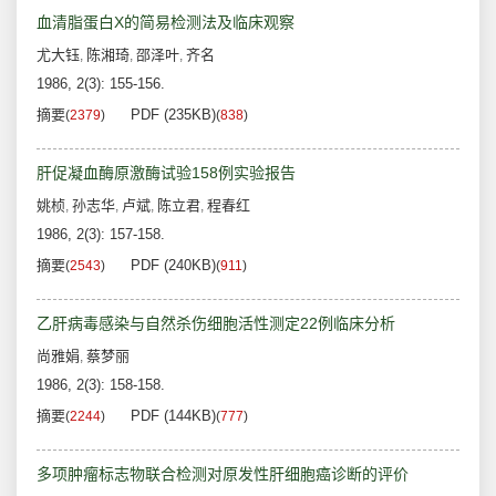
血清脂蛋白X的简易检测法及临床观察
尤大钰
陈湘琦
邵泽叶
齐名
,
,
,
1986, 2(3): 155-156.
摘要
PDF (235KB)
(
2379
)
(
838
)
肝促凝血酶原激酶试验158例实验报告
姚桢
孙志华
卢斌
陈立君
程春红
,
,
,
,
1986, 2(3): 157-158.
摘要
PDF (240KB)
(
2543
)
(
911
)
乙肝病毒感染与自然杀伤细胞活性测定22例临床分析
尚雅娟
蔡梦丽
,
1986, 2(3): 158-158.
摘要
PDF (144KB)
(
2244
)
(
777
)
多项肿瘤标志物联合检测对原发性肝细胞癌诊断的评价