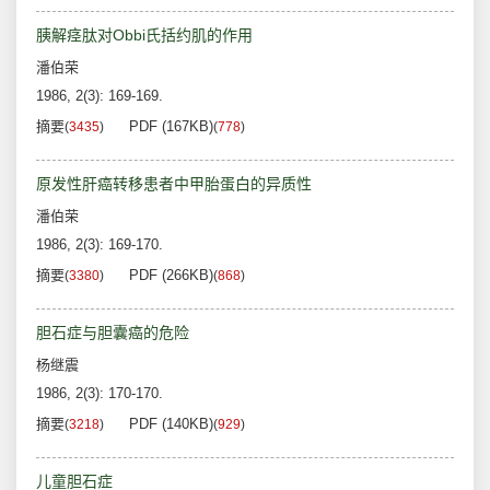
胰解痉肽对Obbi氏括约肌的作用
潘伯荣
1986, 2(3): 169-169.
摘要
PDF (167KB)
(
3435
)
(
778
)
原发性肝癌转移患者中甲胎蛋白的异质性
潘伯荣
1986, 2(3): 169-170.
摘要
PDF (266KB)
(
3380
)
(
868
)
胆石症与胆囊癌的危险
杨继震
1986, 2(3): 170-170.
摘要
PDF (140KB)
(
3218
)
(
929
)
儿童胆石症