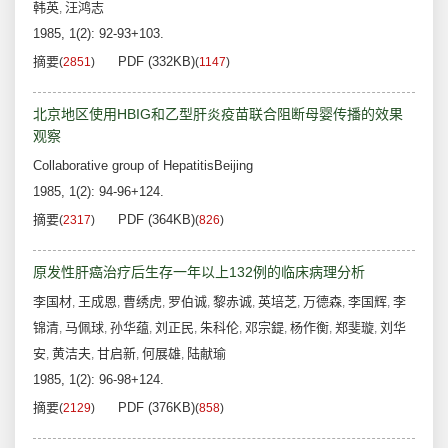
韩英
汪鸿志
,
1985, 1(2): 92-93+103.
摘要
PDF (332KB)
(
2851
)
(
1147
)
北京地区使用HBIG和乙型肝炎疫苗联合阻断母婴传播的效果
观察
Collaborative group of HepatitisBeijing
1985, 1(2): 94-96+124.
摘要
PDF (364KB)
(
2317
)
(
826
)
原发性肝癌治疗后生存一年以上132例的临床病理分析
李国材
王成恩
曹绣虎
罗伯诚
黎赤诚
英培芝
万德森
李国辉
李
,
,
,
,
,
,
,
,
锦清
马佩球
孙华蕴
刘正民
朱科伦
邓宗鍉
杨作衡
郑斐璇
刘华
,
,
,
,
,
,
,
,
安
黄洁夫
甘启新
何展雄
陆献瑜
,
,
,
,
1985, 1(2): 96-98+124.
摘要
PDF (376KB)
(
2129
)
(
858
)