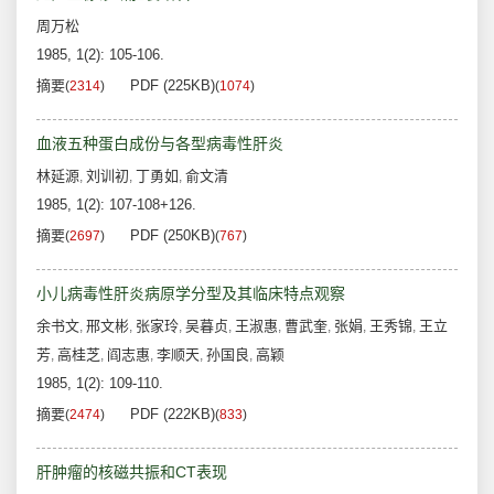
周万松
1985, 1(2): 105-106.
摘要
PDF (225KB)
(
2314
)
(
1074
)
血液五种蛋白成份与各型病毒性肝炎
林延源
刘训初
丁勇如
俞文清
,
,
,
1985, 1(2): 107-108+126.
摘要
PDF (250KB)
(
2697
)
(
767
)
小儿病毒性肝炎病原学分型及其临床特点观察
余书文
邢文彬
张家玲
吴暮贞
王淑惠
曹武奎
张娟
王秀锦
王立
,
,
,
,
,
,
,
,
芳
高桂芝
阎志惠
李顺天
孙国良
高颖
,
,
,
,
,
1985, 1(2): 109-110.
摘要
PDF (222KB)
(
2474
)
(
833
)
肝肿瘤的核磁共振和CT表现