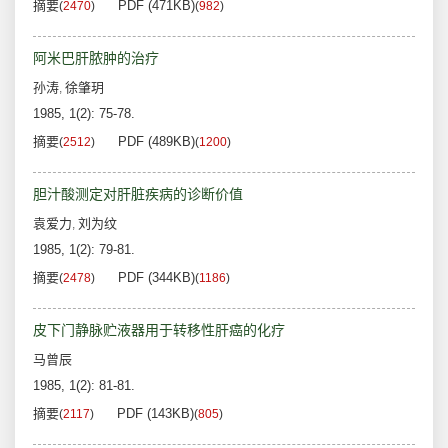
摘要
PDF (471KB)
(
2470
)
(
982
)
阿米巴肝脓肿的治疗
孙涛
徐肇玥
,
1985, 1(2): 75-78.
摘要
PDF (489KB)
(
2512
)
(
1200
)
胆汁酸测定对肝脏疾病的诊断价值
袁爱力
刘为纹
,
1985, 1(2): 79-81.
摘要
PDF (344KB)
(
2478
)
(
1186
)
皮下门静脉贮液器用于转移性肝癌的化疗
马曾辰
1985, 1(2): 81-81.
摘要
PDF (143KB)
(
2117
)
(
805
)