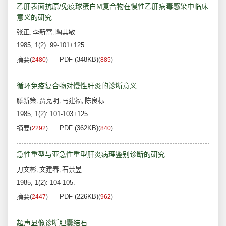
乙肝表面抗原/免疫球蛋白M复合物在慢性乙肝病毒感染中临床
意义的研究
张正
李新富
陶其敏
,
,
1985, 1(2): 99-101+125.
摘要
PDF (348KB)
(
2480
)
(
885
)
循环免疫复合物对慢性肝炎的诊断意义
滕新策
贾克明
马建福
陈良标
,
,
,
1985, 1(2): 101-103+125.
摘要
PDF (362KB)
(
2292
)
(
840
)
急性重型与亚急性重型肝炎病理鉴别诊断的研究
刀文彬
文建春
石景昱
,
,
1985, 1(2): 104-105.
摘要
PDF (226KB)
(
2447
)
(
962
)
超声显像诊断胆囊结石