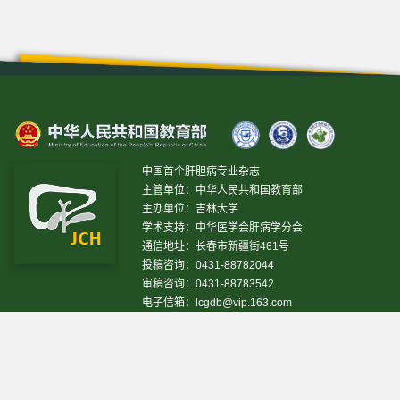
中国首个肝胆病专业杂志
主管单位：中华人民共和国教育部
主办单位：吉林大学
学术支持：中华医学会肝病学分会
通信地址：长春市新疆街461号
投稿咨询：0431-88782044
审稿咨询：0431-88783542
电子信箱：
lcgdb@vip.163.com
昨日IP[
]
昨日PV[
]
今日IP[
]
今日PV[
]
当前在线[
]
网站设计 © 2020 《临床肝胆病杂志》编辑部
吉ICP备10000617号-1
技