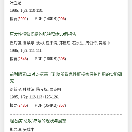
叶胜龙
1985, 1(2): 110-110.
摘要
PDF (140KB)
(
3001
)
(
996
)
原发性俄狄氏括约肌狭窄症30例报告
崔乃强
鲁焕章
沈彬
程宇清
郑显理
石水生
周俊传
吴咸中
,
,
,
,
,
,
,
1985, 1(2): 111-111.
摘要
PDF (166KB)
(
2546
)
(
805
)
前列腺素E2对D-氨基半乳糖所致急性肝损害保护作用的实验研
究
刘新民
叶维法
陈良标
贾克明
,
,
,
1985, 1(2): 112-113+125-126.
摘要
PDF (354KB)
(
2435
)
(
857
)
胆石病“总攻”疗法的现状与展望
郑显理
吴咸中
,