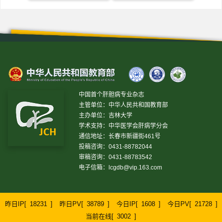
中国首个肝胆病专业杂志
主管单位：中华人民共和国教育部
主办单位：吉林大学
学术支持：中华医学会肝病学分会
通信地址：长春市新疆街461号
投稿咨询：0431-88782044
审稿咨询：0431-88783542
电子信箱：
lcgdb@vip.163.com
昨日IP[
18231
]
昨日PV[
38789
]
今日IP[
1608
]
今日PV[
21728
]
当前在线[
3002
]