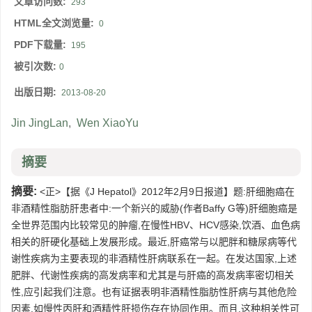
文章访问数:
293
HTML全文浏览量:
0
PDF下载量:
195
被引次数:
0
出版日期:
2013-08-20
Jin JingLan
,
Wen XiaoYu
摘要
摘要:
<正>【据《J Hepatol》2012年2月9日报道】题:肝细胞癌在
非酒精性脂肪肝患者中:一个新兴的威胁(作者Baffy G等)肝细胞癌是
全世界范围内比较常见的肿瘤,在慢性HBV、HCV感染,饮酒、血色病
相关的肝硬化基础上发展形成。最近,肝癌常与以肥胖和糖尿病等代
谢性疾病为主要表现的非酒精性肝病联系在一起。在发达国家,上述
肥胖、代谢性疾病的高发病率和尤其是与肝癌的高发病率密切相关
性,应引起我们注意。也有证据表明非酒精性脂肪性肝病与其他危险
因素,如慢性丙肝和酒精性肝损伤存在协同作用。而且,这种相关性可