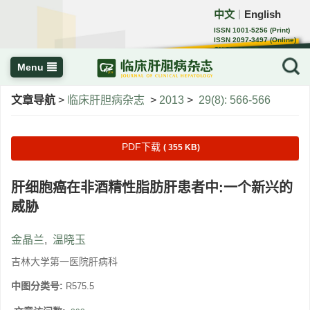
中文
English
｜
ISSN 1001-5256 (Print)
ISSN 2097-3497 (Online)
CN 22-1108/R
Menu
文章导航
>
临床肝胆病杂志
>
2013
>
29(8): 566-566
PDF下载
( 355 KB)
肝细胞癌在非酒精性脂肪肝患者中:一个新兴的
威胁
金晶兰
,
温晓玉
吉林大学第一医院肝病科
中图分类号:
R575.5