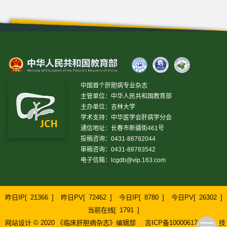
中国首个肝胆病专业杂志
主管单位：中华人民共和国教育部
主办单位：吉林大学
学术支持：中华医学会肝病学分会
通信地址：长春市新疆街461号
投稿咨询：0431-88782044
审稿咨询：0431-88783542
电子信箱：
lcgdb@vip.163.com
昨日IP[
21366
]
昨日PV[
72462
]
今日IP[
8780
]
今日PV[
26302
]
当前在线[
1791
]
网站设计 © 2020 《临床肝胆病杂志》编辑部
吉ICP备10000617号-1
技