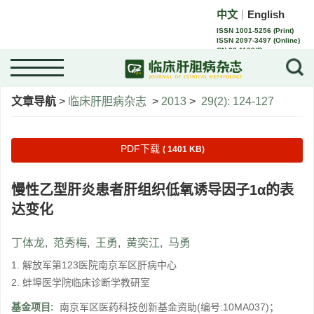
中文
English
｜
ISSN 1001-5256 (Print)
ISSN 2097-3497 (Online)
CN 22-1108/R
文章导航
>
临床肝胆病杂志
>
2013
>
29(2): 124-127
PDF下载
( 1401 KB)
慢性乙型肝炎患者肝组织低氧诱导因子1α的表
达变化
丁体龙
,
范秀梅
,
王勇
,
黄奕江
,
马勇
1. 解放军第123医院南京军区肝病中心
2. 蚌埠医学院临床诊断学教研室
基金项目:
南京军区医药科技创新基金资助(编号:10MA037)；