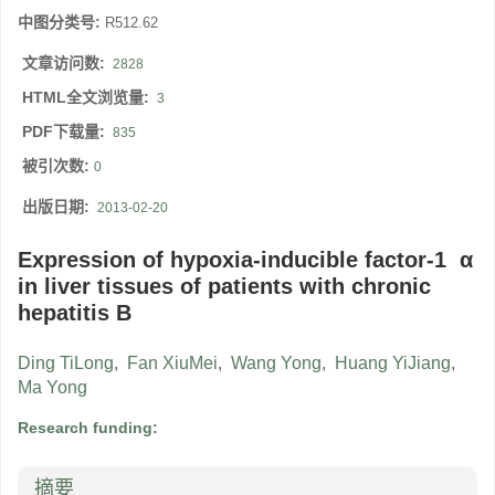
中图分类号:
R512.62
文章访问数:
2828
HTML全文浏览量:
3
PDF下载量:
835
被引次数:
0
出版日期:
2013-02-20
Expression of hypoxia-inducible factor-1 α
in liver tissues of patients with chronic
hepatitis B
Ding TiLong
,
Fan XiuMei
,
Wang Yong
,
Huang YiJiang
,
Ma Yong
Research funding:
摘要