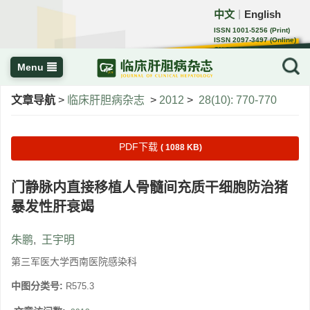
中文
English
｜
ISSN 1001-5256 (Print)
ISSN 2097-3497 (Online)
CN 22-1108/R
Menu
文章导航
>
临床肝胆病杂志
>
2012
>
28(10): 770-770
PDF下载
( 1088 KB)
门静脉内直接移植人骨髓间充质干细胞防治猪
暴发性肝衰竭
朱鹏
,
王宇明
第三军医大学西南医院感染科
中图分类号:
R575.3