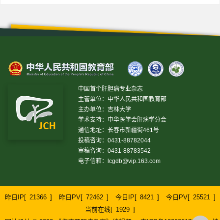
中国首个肝胆病专业杂志
主管单位：中华人民共和国教育部
主办单位：吉林大学
学术支持：中华医学会肝病学分会
通信地址：长春市新疆街461号
投稿咨询：0431-88782044
审稿咨询：0431-88783542
电子信箱：
lcgdb@vip.163.com
昨日IP[
21366
]
昨日PV[
72462
]
今日IP[
8421
]
今日PV[
25521
]
当前在线[
1929
]