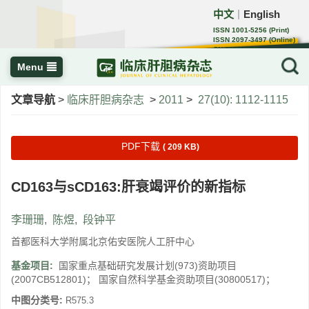
中文
English
｜
ISSN 1001-5256 (Print)
ISSN 2097-3497 (Online)
CN 22-1108/R
Menu
文章导航
>
临床肝胆病杂志
>
2011
>
27(10): 1112-1115
PDF下载
( 209 KB)
CD163与sCD163:肝衰竭评价的新指标
李珊珊
,
陈煜
,
段钟平
首都医科大学附属北京佑安医院人工肝中心
基金项目:
国家重点基础研究发展计划(973)资助项目
(2007CB512801)； 国家自然科学基金资助项目(30800517)；
中图分类号:
R575.3