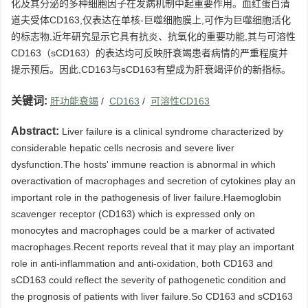
化及其分泌的多种细胞因子在发病机制中起重要作用。血红蛋白清
道夫受体CD163,仅表达在单核-巨噬细胞膜上,可作为巨噬细胞活化
的标志物,近年研究显示它具有抗炎、抗氧化的重要功能,其与可溶性
CD163（sCD163）的表达均可反映肝衰竭患者病情的严重程度并
提示预后。因此,CD163与sCD163有望成为肝衰竭评价的新指标。
关键词:
肝功能衰竭
/
CD163
/
可溶性CD163
Abstract:
Liver failure is a clinical syndrome characterized by
considerable hepatic cells necrosis and severe liver
dysfunction.The hosts' immune reaction is abnormal in which
overactivation of macrophages and secretion of cytokines play an
important role in the pathogenesis of liver failure.Haemoglobin
scavenger receptor (CD163) which is expressed only on
monocytes and macrophages could be a marker of activated
macrophages.Recent reports reveal that it may play an important
role in anti-inflammation and anti-oxidation, both CD163 and
sCD163 could reflect the severity of pathogenetic condition and
the prognosis of patients with liver failure.So CD163 and sCD163