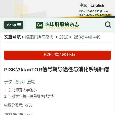
中文
English
｜
ISSN 1001-5256 (Print)
ISSN 2097-3497 (Online)
CN 22-1108/R
Menu
文章导航
>
临床肝胆病杂志
>
2010
>
26(4): 446-449
PDF下载
( 1609 KB)
PI3K/Akt/mTOR信号转导途径与消化系统肿瘤
于侠
,
孙茜
,
张毅
1. 东北师范大学附小
2. 吉林大学第一医院肝胆胰外科
中图分类号:
R735
文章访问数: