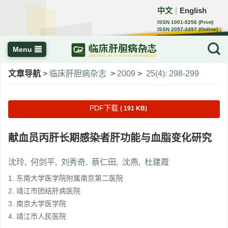
中文
English
｜
ISSN 1001-5256 (Print)
ISSN 2097-3497 (Online)
CN 22-1108/R
Menu
文章导航
>
临床肝胆病杂志
>
2009
>
25(4): 298-299
PDF下载
( 191 KB)
献血员丙肝长期感染者肝功能与血脂变化研究
沈玲
,
何剑平
,
刘秀奇
,
蔡仁田
,
沈燕
,
杜建霞
1. 东南大学医学院附属南京第二医院
2. 靖江市团结肝病医院
3. 南京大学医学院
4. 靖江市人民医院