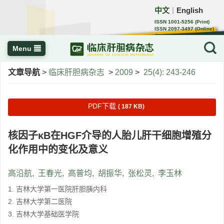
中文
English
｜
ISSN 1001-5256 (Print)
ISSN 2097-3497 (Online)
CN 22-1108/R
Menu
文章导航
>
临床肝胆病杂志
>
2009
>
25(4): 243-246
PDF下载
( 187 KB)
核因子κB在HGF介导的人胎儿肝干细胞增殖分
化作用中的变化及意义
高沿航
,
王春光
,
高普均
,
胡振华
,
张松灵
,
李玉林
1. 吉林大学第一医院肝胆胰内科
2. 吉林大学第二医院
3. 吉林大学基础医学院