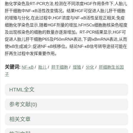
胞化学染色及RT-PCR方法,检测在不同浓度HGF作用条件下,人胎儿
肝干细胞中NF-κB活性改变情况。结果HGF可促进人胎儿肝干细胞
的增殖与分化,在此过程中,HGF浓度与NF-κB活性呈现正相关;免疫
细胞化学染色显示,随着HGF剂量的增加,hFHSCs细胞胞核染色程度
及出现核染色的细胞的数量亦逐渐增加。RT-PCR结果显示,HGF可
促进人胎儿肝干细胞P65及P50mRNA表达,下调IκBmRNA表达,从而
使IκB生成减少,促进NF-κB核移位。结论NF-κB信号转导途径可能在
肝再生过程中发挥重要作用。
关键词:
NF-κB
/
胎儿
/
肝干细胞
/
增殖
/
分化
/
肝细胞生长因
子
HTML全文
参考文献
(0)
相关文章