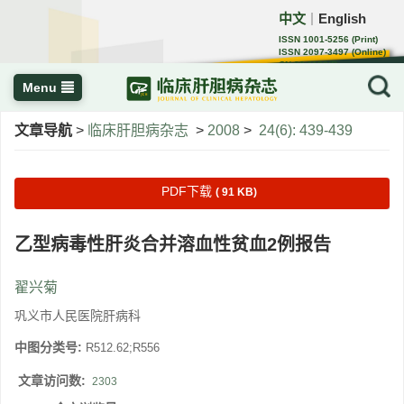
中文
English
｜
ISSN 1001-5256 (Print)
ISSN 2097-3497 (Online)
CN 22-1108/R
Menu
文章导航
>
临床肝胆病杂志
>
2008
>
24(6): 439-439
PDF下载
( 91 KB)
乙型病毒性肝炎合并溶血性贫血2例报告
翟兴菊
巩义市人民医院肝病科
中图分类号:
R512.62;R556
文章访问数:
2303