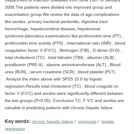
Department of Infection Diseases from June 2007 to January
2008.The patients were divided into improved group and
exacerbation group.We review the data of age;complications
like:ascites, primary bacterial peritonitis, digestive tract
hemorrhage, hepatocerebral disease, hepatorenal
syndrome;laboratory examinations like:prothrombin time (PT) ,
prothrombin time activity (PTA) , International ratio (INR) , blood
coagulation factor V (FV:C) , fibrinogen (FIB) , D-dimer (D-D) ,
total cholesterol (TC) , total bilirubin (TBil) , albumin (ALB) ,
prealbumin (PRE-A) , alanine aminotransferase (ALT) , Blood
urea (BUN) , serum creatinine (SCR) , blood platelet (PLT)
.Analyze the index above with SPSS 10.0 by logistic
regression.Results total cholesterol (TC) , blood coagulat on
factor V (FV:C) and ascites were significantly different between
the two groups (P<0.05) .Conclusion TC, F V:C and ascites are
valuable in predicting patients with chronic hepatic failure.
Key words:
chronic hepatic failure
/
prognosis
/
logistic
regression