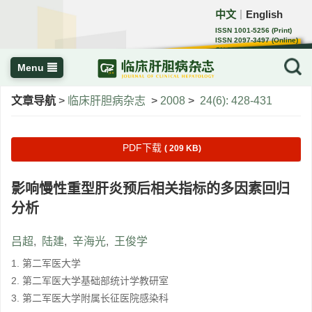
中文
English
｜
ISSN 1001-5256 (Print)
ISSN 2097-3497 (Online)
CN 22-1108/R
Menu
文章导航
>
临床肝胆病杂志
>
2008
>
24(6): 428-431
PDF下载
( 209 KB)
影响慢性重型肝炎预后相关指标的多因素回归
分析
吕超
,
陆建
,
辛海光
,
王俊学
1. 第二军医大学
2. 第二军医大学基础部统计学教研室
3. 第二军医大学附属长征医院感染科