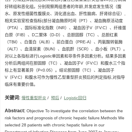
好转组和恶化组。分别观察两组患者的年龄,并发症发生情况（腹
水、原发性细菌性腹膜炎、消化道出血、肝性脑病、肝肾综合征）,
相关实验室检查指标(部分凝血酶原时间（PT）、凝血酶原活动度
（PTA）、国际标准化指数（INR）、凝血因子V（FV:C）、纤维蛋
白原（FIB）、D二聚体（D-D）、总胆固醇（TC）、总胆红素
（TBil）、白蛋白（ALB）、前白蛋白（PRE-A）、丙氨酸转氨酶
（ALT）、血清尿素（BUN）、血肌酐（SCR）、血小板（PLT）。
对以上各指标进行Logistic单因素和非条件多因素分析。结果多因素
分析后两组间在胆固醇（TC）、凝血因子V（FV:C）和腹水三个指
标上有显著差异（P<0.05）。结论胆固醇（TC）、凝血因子
V（FV:C）和腹水可作为慢性乙型重型肝炎预后的判定指标,对指导
临床有重要价值。
关键词:
慢性重型肝炎
/
预后
/
Logistic回归
Abstract:
Objective To investigate the correlation between the
risk factors and prognosis of chronic hepatic failure.Methods We
selected 28 patients with chronic hepatic failure in our