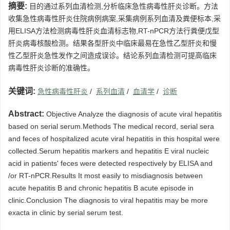
摘要:
目的通过系列血清检测,分析临床急性病毒性肝炎诊断。方法
收集急性病毒性肝炎住院病例病案,采集病例系列血清及粪便标本,采
用ELISA方法检测病毒性肝炎血清标志物,RT-nPCR方法行粪便戊型
肝炎病毒核酸检测。结果各型肝炎中临床最易在急性乙型肝炎和慢
性乙型肝炎急性发作之间造成误诊。结论系列血清检测可提高临床
病毒性肝炎诊断的准确性。
关键词:
急性病毒性肝炎
/
系列血清
/
血清学
/
诊断
Abstract:
Objective Analyze the diagnosis of acute viral hepatitis
based on serial serum.Methods The medical record, serial sera
and feces of hospitalized acute viral hepatitis in this hospital were
collected.Serum hepatitis markers and hepatitis E viral nucleic
acid in patients' feces were detected respectively by ELISA and
/or RT-nPCR.Results It most easily to misdiagnosis between
acute hepatitis B and chronic hepatitis B acute episode in
clinic.Conclusion The diagnosis to viral hepatitis may be more
exacta in clinic by serial serum test.