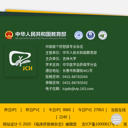
中国首个肝胆病专业杂志
主管单位：中华人民共和国教育部
主办单位：吉林大学
学术支持：中华医学会肝病学分会
通信地址：长春市新疆街461号
投稿咨询：0431-88782044
审稿咨询：0431-88783542
电子信箱：
lcgdb@vip.163.com
昨日IP[
]
昨日PV[
]
今日IP[
8965
]
今日PV[
27953
]
当前在线
[
2240
]
网站设计 © 2020 《临床肝胆病杂志》编辑部
吉ICP备10000617号-1
技