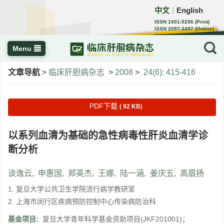
中文
English
｜
ISSN 1001-5256 (Print)
ISSN 2097-3497 (Online)
CN 22-1108/R
Menu
文章导航
>
临床肝胆病杂志
>
2008
>
24(6): 415-416
PDF下载
( 92 KB)
以系列血清为基础的急性病毒性肝炎血清学诊
断分析
谈逸云
,
申惠国
,
郑英杰
,
王娜
,
陆一涵
,
姜庆五
,
高眉扬
1. 复旦大学公共卫生学院流行病学教研室
2. 上海市闵行区疾病预防控制中心传染病防治科
基金项目:
复旦大学青年科学基金资助项目(JKF201001)；