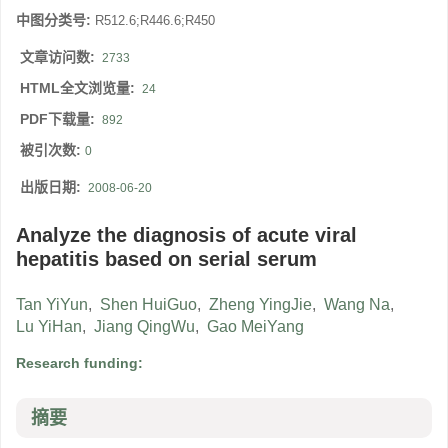
中图分类号:
R512.6;R446.6;R450
文章访问数:
2733
HTML全文浏览量:
24
PDF下载量:
892
被引次数:
0
出版日期:
2008-06-20
Analyze the diagnosis of acute viral
hepatitis based on serial serum
Tan YiYun
,
Shen HuiGuo
,
Zheng YingJie
,
Wang Na
,
Lu YiHan
,
Jiang QingWu
,
Gao MeiYang
Research funding:
摘要