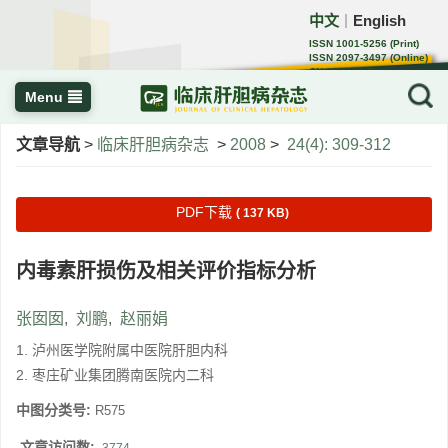
中文
English
｜
ISSN 1001-5256 (Print)
ISSN 2097-3497 (Online)
CN 22-1108/R
Menu
文章导航
>
临床肝胆病杂志
>
2008
>
24(4): 309-312
PDF下载
( 137 KB)
内毒素肝损伤及相关评价指标分析
张囡囡
,
刘鹏
,
赵丽娟
1. 泸州医学院附属中医院肝胆内科
2. 枣庄矿业集团腾南医院内二科
中图分类号:
R575
文章访问数: