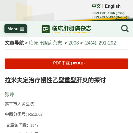
中文
English
｜
ISSN 1001-5256 (Print)
ISSN 2097-3497 (Online)
CN 22-1108/R
Menu
文章导航
>
临床肝胆病杂志
>
2008
>
24(4): 291-292
PDF下载
( 89 KB)
拉米夫定治疗慢性乙型重型肝炎的探讨
张萍
遂宁市人民医院
中图分类号:
R512.62
文章访问数:
1943