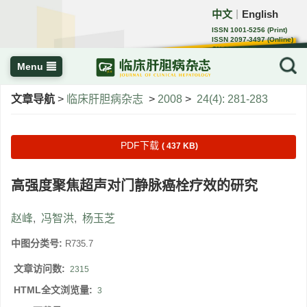
中文
English
｜
ISSN 1001-5256 (Print)
ISSN 2097-3497 (Online)
CN 22-1108/R
Menu
文章导航
>
临床肝胆病杂志
>
2008
>
24(4): 281-283
PDF下载
( 437 KB)
高强度聚焦超声对门静脉癌栓疗效的研究
赵峰
,
冯智洪
,
杨玉芝
中图分类号:
R735.7
文章访问数:
2315
HTML全文浏览量:
3