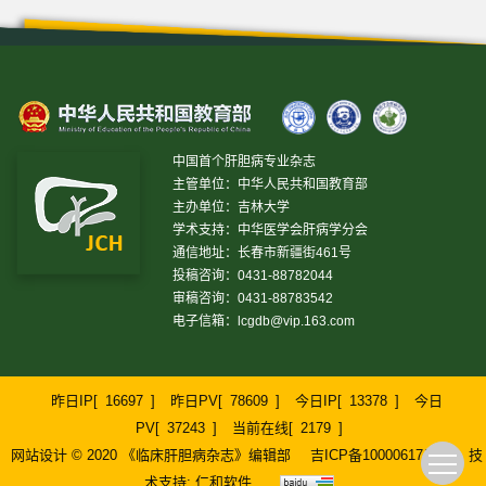
中国首个肝胆病专业杂志
主管单位：中华人民共和国教育部
主办单位：吉林大学
学术支持：中华医学会肝病学分会
通信地址：长春市新疆街461号
投稿咨询：0431-88782044
审稿咨询：0431-88783542
电子信箱：
lcgdb@vip.163.com
昨日IP[
16697
]
昨日PV[
78609
]
今日IP[
13378
]
今日
PV[
37243
]
当前在线[
2179
]
网站设计 © 2020 《临床肝胆病杂志》编辑部
吉ICP备10000617号-1
技
术支持:
仁和软件