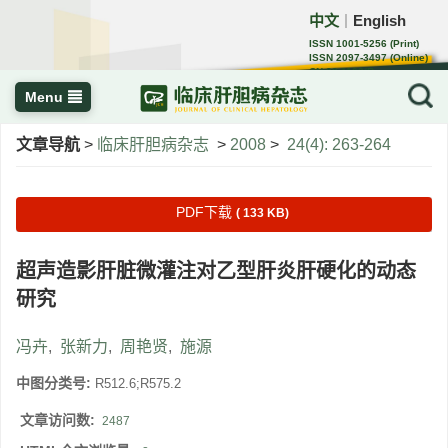
中文
English
｜
ISSN 1001-5256 (Print)
ISSN 2097-3497 (Online)
CN 22-1108/R
Menu
文章导航
>
临床肝胆病杂志
>
2008
>
24(4): 263-264
PDF下载
( 133 KB)
超声造影肝脏微灌注对乙型肝炎肝硬化的动态
研究
冯卉
,
张新力
,
周艳贤
,
施源
中图分类号:
R512.6;R575.2
文章访问数:
2487