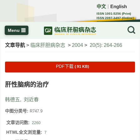
中文
English
｜
ISSN 1001-5256 (Print)
ISSN 2097-3497 (Online)
CN 22-1108/R
Menu
文章导航
>
临床肝胆病杂志
>
2004
>
20(5): 264-266
PDF下载
( 91 KB)
肝性脑病的治疗
韩德五
,
刘近春
中图分类号:
R747.9
文章访问数:
2260
HTML全文浏览量:
7