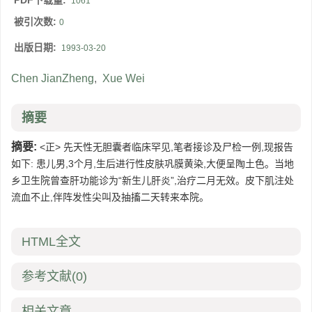
PDF下载量:
1061
被引次数:
0
出版日期:
1993-03-20
Chen JianZheng
,
Xue Wei
摘要
摘要:
<正> 先天性无胆囊者临床罕见,笔者接诊及尸检一例,现报告
如下: 患儿男,3个月,生后进行性皮肤巩膜黄染,大便呈陶土色。当地
乡卫生院曾查肝功能诊为“新生儿肝炎”,治疗二月无效。皮下肌注处
流血不止,伴阵发性尖叫及抽搐二天转来本院。
HTML全文
参考文献
(0)
相关文章