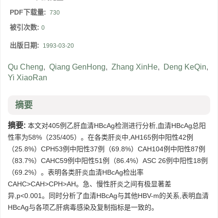
PDF下载量:
730
被引次数:
0
出版日期:
1993-03-20
Qu Cheng
,
Qiang GenHong
,
Zhang XinHe
,
Deng KeQin
,
Yi XiaoRan
摘要
摘要:
本文对405例乙肝血清HBcAg检测进行分析,血清HBcAg总阳
性率为58%（235/405）。在各类肝炎中,AH165例中阳性42例
（25.8%）CPH53例中阳性37例（69.8%）CAH104例中阳性87例
（83.7%）CAHC59例中阳性51例（86.4%）ASC 26例中阳性18例
（69.2%）。表明各类肝炎血清HBcAg检出率
CAHC>CAH>CPH>AH。急、慢性肝炎之间有极显著差
异,p<0.001。同时分析了血清HBcAg与其他HBV-m的关系,表明血清
HBcAg与各项乙肝病毒感染及复制指标是一致的。