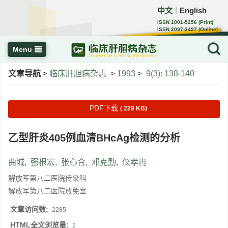
中文
English
｜
ISSN 1001-5256 (Print)
ISSN 2097-3497 (Online)
CN 22-1108/R
Menu
文章导航
>
临床肝胆病杂志
>
1993
>
9(3): 138-140
PDF下载
( 229 KB)
乙型肝炎405例血清BHcAg检测的分析
曲城
,
强根宏
,
张心合
,
邓克勤
,
仪孝冉
解放军第八二医院传染科
解放军第八二医院放免室
文章访问数:
2285
HTML全文浏览量:
2