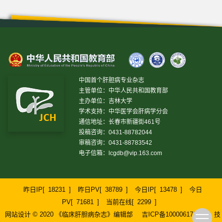
中国首个肝胆病专业杂志
主管单位：中华人民共和国教育部
主办单位：吉林大学
学术支持：中华医学会肝病学分会
通信地址：长春市新疆街461号
投稿咨询：0431-88782044
审稿咨询：0431-88783542
电子信箱：
lcgdb@vip.163.com
昨日IP[
18231
]
昨日PV[
38789
]
今日IP[
13478
]
今日
PV[
71681
]
当前在线[
2299
]
网站设计 © 2020 《临床肝胆病杂志》编辑部
吉ICP备10000617号-1
技