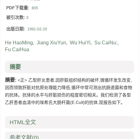
PDF下载量:
805
被引次数:
0
出版日期:
1991-02-20
He HaoMing
,
Jiang XiuYun
,
Wu HuiYi
,
Su CaiNu:
,
Fu CaiHua
摘要
摘要:
<正> 乙型肝炎患者,因肝脏组织结构的破坏,微循环发生改变,
因而领致肝脏对抗原处理能力降低,循环中常可测出抗肠道菌和食物
的抗体。抗体的水平与肝脏损伤的程度密切相关。我们检测了各型
乙肝患者血清中的埃希氏大肠杆菌(E.Coll)的抗体,现报告如下。
HTML全文
参考文献
(0)