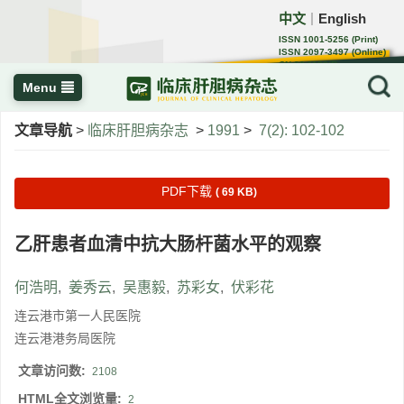
中文
English
｜
ISSN 1001-5256 (Print)
ISSN 2097-3497 (Online)
CN 22-1108/R
Menu
文章导航
>
临床肝胆病杂志
>
1991
>
7(2): 102-102
PDF下载
( 69 KB)
乙肝患者血清中抗大肠杆菌水平的观察
何浩明
,
姜秀云
,
吴惠毅
,
苏彩女
,
伏彩花
连云港市第一人民医院
连云港港务局医院
文章访问数:
2108
HTML全文浏览量:
2