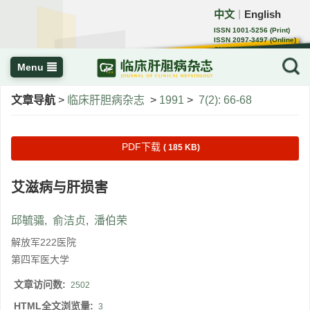
中文
English
｜
ISSN 1001-5256 (Print)
ISSN 2097-3497 (Online)
CN 22-1108/R
Menu
文章导航
>
临床肝胆病杂志
>
1991
>
7(2): 66-68
PDF下载
( 185 KB)
艾滋病与肝损害
邱毓骦
,
俞洁贞
,
潘伯荣
解放军222医院
第四军医大学
文章访问数:
2502
HTML全文浏览量:
3