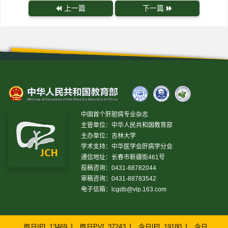
上一篇
下一篇
中国首个肝胆病专业杂志
主管单位：中华人民共和国教育部
主办单位：吉林大学
学术支持：中华医学会肝病学分会
通信地址：长春市新疆街461号
投稿咨询：0431-88782044
审稿咨询：0431-88783542
电子信箱：
lcgdb@vip.163.com
昨日IP[
13469
]
昨日PV[
37243
]
今日IP[
19180
]
今日