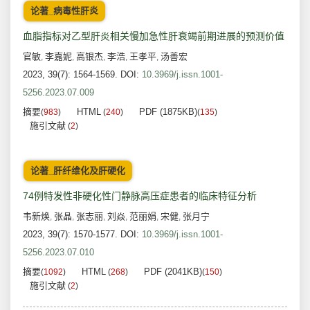
论著_病毒性肝炎
血脂指标对乙型肝炎相关慢加急性肝衰竭前期进展的预测价值
官敏
李嘉妮
高银杰
李浩
王孝平
汤善宏
,
,
,
,
,
2023, 39(7): 1564-1569.
DOI:
10.3969/j.issn.1001-
5256.2023.07.009
摘要
HTML
PDF (1875KB)
(
983
)
(
240
)
(
135
)
施引文献
(
2
)
论著_肝纤维化及肝硬化
74例特发性非硬化性门静脉高压症患者的临床特征分析
韦新焕
张晶
张志丽
刘焱
范丽娟
宋健
张月宁
,
,
,
,
,
,
2023, 39(7): 1570-1577.
DOI:
10.3969/j.issn.1001-
5256.2023.07.010
摘要
HTML
PDF (2041KB)
(
1092
)
(
268
)
(
150
)
施引文献
(
2
)