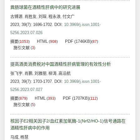
粪肠球菌在酒精性肝病中的研究进展
古镈源
肖胜友
刘琛
程永浪
付文广
,
,
,
,
2023, 39(7): 1696-1702.
DOI:
10.3969/j.issn.1001-
5256.2023.07.026
摘要
HTML
PDF (1746KB)
(
1053
)
(
908
)
(
87
)
施引文献
(
3
)
提高酒类消费税对中国酒精性肝病管理的有效性分析
张飞宇
肖鹏
刘雅丽
柳涛
高沿航
,
,
,
,
2023, 39(7): 1703-1707.
DOI:
10.3969/j.issn.1001-
5256.2023.07.027
摘要
HTML
PDF (1707KB)
(
879
)
(
393
)
(
112
)
施引文献
(
5
)
核因子E2相关因子2/血红素加氧酶-1(Nrf2/HO-1)信号通路在
酒精性肝病中的作用
马成
杨慧
,