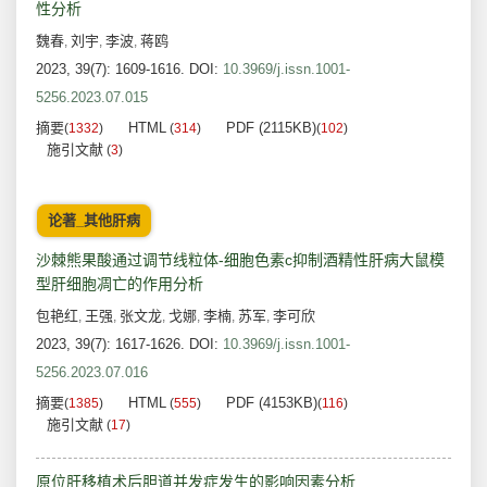
性分析
魏春
刘宇
李波
蒋鸥
,
,
,
2023, 39(7): 1609-1616.
DOI:
10.3969/j.issn.1001-
5256.2023.07.015
摘要
HTML
PDF (2115KB)
(
1332
)
(
314
)
(
102
)
施引文献
(
3
)
论著_其他肝病
沙棘熊果酸通过调节线粒体-细胞色素c抑制酒精性肝病大鼠模
型肝细胞凋亡的作用分析
包艳红
王强
张文龙
戈娜
李楠
苏军
李可欣
,
,
,
,
,
,
2023, 39(7): 1617-1626.
DOI:
10.3969/j.issn.1001-
5256.2023.07.016
摘要
HTML
PDF (4153KB)
(
1385
)
(
555
)
(
116
)
施引文献
(
17
)
原位肝移植术后胆道并发症发生的影响因素分析