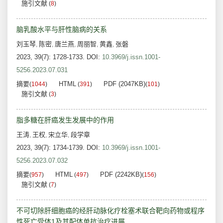
施引文献
(
8
)
脑乳酸水平与肝性脑病的关系
刘玉琴
陈密
唐兰燕
周丽智
黄鑫
张磐
,
,
,
,
,
2023, 39(7): 1728-1733.
DOI:
10.3969/j.issn.1001-
5256.2023.07.031
摘要
HTML
PDF (2047KB)
(
1044
)
(
391
)
(
101
)
施引文献
(
3
)
脂多糖在肝癌发生发展中的作用
王涛
王权
宋立华
段学章
,
,
,
2023, 39(7): 1734-1739.
DOI:
10.3969/j.issn.1001-
5256.2023.07.032
摘要
HTML
PDF (2242KB)
(
957
)
(
497
)
(
156
)
施引文献
(
7
)
不可切除肝细胞癌的经肝动脉化疗栓塞术联合靶向药物或程序
性死亡受体1及其配体单抗治疗进展