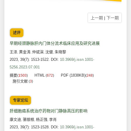
上一期
|
下一期
述评
早期经颈静脉肝内门体分流术临床应用及研究进展
王泽
黄金涛
仲斌演
沈健
朱晓黎
,
,
,
,
2023, 39(7): 1513-1522.
DOI:
10.3969/j.issn.1001-
5256.2023.07.001
摘要
HTML
PDF (1838KB)
(
1503
)
(
672
)
(
248
)
施引文献
(
3
)
专家论坛
肝细胞癌系统治疗药物对门静脉高压的影响
康文迪
骆银根
杨正强
李肖
,
,
,
2023, 39(7): 1523-1528.
DOI:
10.3969/j.issn.1001-