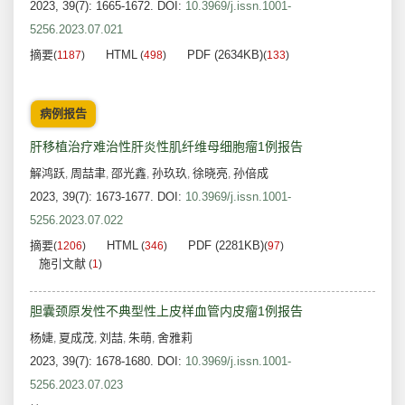
2023, 39(7): 1665-1672.
DOI:
10.3969/j.issn.1001-
5256.2023.07.021
摘要
HTML
PDF (2634KB)
(
1187
)
(
498
)
(
133
)
病例报告
肝移植治疗难治性肝炎性肌纤维母细胞瘤1例报告
解鸿跃
周喆聿
邵光鑫
孙玖玖
徐晓亮
孙倍成
,
,
,
,
,
2023, 39(7): 1673-1677.
DOI:
10.3969/j.issn.1001-
5256.2023.07.022
摘要
HTML
PDF (2281KB)
(
1206
)
(
346
)
(
97
)
施引文献
(
1
)
胆囊颈原发性不典型性上皮样血管内皮瘤1例报告
杨婕
夏成茂
刘喆
朱萌
舍雅莉
,
,
,
,
2023, 39(7): 1678-1680.
DOI:
10.3969/j.issn.1001-
5256.2023.07.023