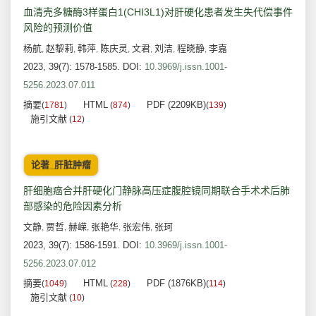
血清壳多糖酶3样蛋白1(CHI3L1)对肝硬化患者发生失代偿事件
风险的预测价值
杨航
赵黎莉
韩萍
陈庆灵
文君
刘洁
程晓静
李嘉
,
,
,
,
,
,
,
2023, 39(7): 1578-1585.
DOI:
10.3969/j.issn.1001-
5256.2023.07.011
摘要
HTML
PDF (2209KB)
(
1781
)
(
874
)
(
139
)
施引文献
(
12
)
论著_肝脏肿瘤
肝细胞癌合并肝硬化门静脉高压症腹腔镜同期联合手术术后肺
部感染的危险因素分析
文静
贾哲
赫嵘
张艳华
张宏伟
张珂
,
,
,
,
,
2023, 39(7): 1586-1591.
DOI:
10.3969/j.issn.1001-
5256.2023.07.012
摘要
HTML
PDF (1876KB)
(
1049
)
(
228
)
(
114
)
施引文献
(
10
)