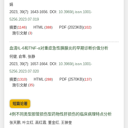
娟
2023, 39(7): 1643-1656.
DOI:
10.3969/j.issn.1001-
5256.2023.07.019
摘要
HTML
PDF (2023KB)
(
1146
)
(
388
)
(
102
)
施引文献
(
3
)
血清IL-6和TNF-α对重症急性胰腺炎的早期诊断价值分析
何健
俞隼
张静
,
,
2023, 39(7): 1657-1664.
DOI:
10.3969/j.issn.1001-
5256.2023.07.020
摘要
HTML
PDF (2570KB)
(
1310
)
(
288
)
(
137
)
施引文献
(
35
)
短篇论著
4例不同类型胆管损伤型药物性肝损伤的临床病理特点分析
张天鹏
叶立红
高红霞
董金红
王翀奎
,
,
,
,