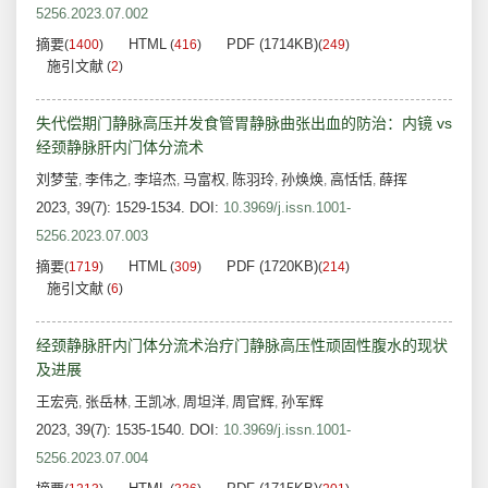
5256.2023.07.002
摘要
HTML
PDF (1714KB)
(
1400
)
(
416
)
(
249
)
施引文献
(
2
)
失代偿期门静脉高压并发食管胃静脉曲张出血的防治：内镜 vs
经颈静脉肝内门体分流术
刘梦莹
李伟之
李培杰
马富权
陈羽玲
孙焕焕
高恬恬
薛挥
,
,
,
,
,
,
,
2023, 39(7): 1529-1534.
DOI:
10.3969/j.issn.1001-
5256.2023.07.003
摘要
HTML
PDF (1720KB)
(
1719
)
(
309
)
(
214
)
施引文献
(
6
)
经颈静脉肝内门体分流术治疗门静脉高压性顽固性腹水的现状
及进展
王宏亮
张岳林
王凯冰
周坦洋
周官辉
孙军辉
,
,
,
,
,
2023, 39(7): 1535-1540.
DOI:
10.3969/j.issn.1001-
5256.2023.07.004