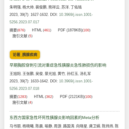
朱明强
杨大帅
裴俊鹏
熊祥云
苏洋
丁佑铭
,
,
,
,
,
2023, 39(7): 1627-1632.
DOI:
10.3969/j.issn.1001-
5256.2023.07.017
摘要
HTML
PDF (1878KB)
(
876
)
(
461
)
(
100
)
施引文献
(
5
)
论著_胰腺疾病
早期胸腔穿刺引流对重症急性胰腺炎急性肺损伤的影响
王旭阳
王张鹏
吴俊
景光旭
黄竹
孙红玉
汤礼军
,
,
,
,
,
,
2023, 39(7): 1633-1642.
DOI:
10.3969/j.issn.1001-
5256.2023.07.018
摘要
HTML
PDF (2121KB)
(
1283
)
(
362
)
(
100
)
施引文献
(
4
)
东西方国家急性坏死性胰腺炎影响因素的Meta分析
马书丽
杨晓曦
陈晨
喻静
周游
路国涛
向晓星
龚卫娟
陈炜炜
陈
,
,
,
,
,
,
,
,
,