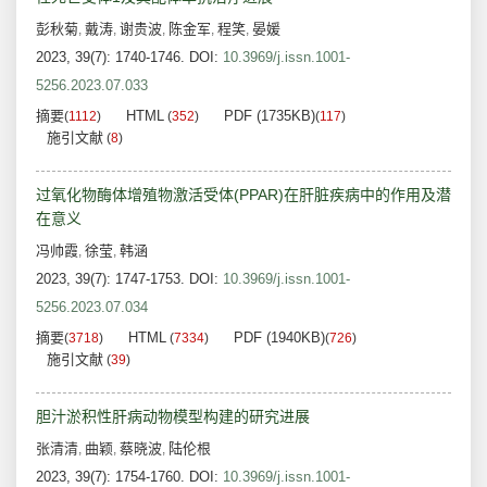
彭秋菊
戴涛
谢贵波
陈金军
程笑
晏媛
,
,
,
,
,
2023, 39(7): 1740-1746.
DOI:
10.3969/j.issn.1001-
5256.2023.07.033
摘要
HTML
PDF (1735KB)
(
1112
)
(
352
)
(
117
)
施引文献
(
8
)
过氧化物酶体增殖物激活受体(PPAR)在肝脏疾病中的作用及潜
在意义
冯帅霞
徐莹
韩涵
,
,
2023, 39(7): 1747-1753.
DOI:
10.3969/j.issn.1001-
5256.2023.07.034
摘要
HTML
PDF (1940KB)
(
3718
)
(
7334
)
(
726
)
施引文献
(
39
)
胆汁淤积性肝病动物模型构建的研究进展
张清清
曲颖
蔡晓波
陆伦根
,
,
,
2023, 39(7): 1754-1760.
DOI:
10.3969/j.issn.1001-