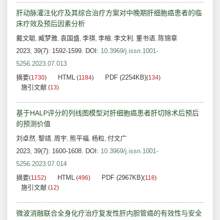
肝动脉灌注化疗及其综合治疗方案对中晚期肝细胞癌患者的临
床疗效及预后因素分析
戴文聪
臧梦雅
袁国盛
李祺
李榕
李文利
董书语
陈锦章
,
,
,
,
,
,
,
2023, 39(7): 1592-1599.
DOI:
10.3969/j.issn.1001-
5256.2023.07.013
摘要
HTML
PDF (2254KB)
(
1730
)
(
1184
)
(
134
)
施引文献
(
13
)
基于HALP评分的列线图模型对肝细胞癌患者肝切除术后预后
的预测价值
刘卓然
黎靖
周宇
熊平福
杨粒
付文广
,
,
,
,
,
2023, 39(7): 1600-1608.
DOI:
10.3969/j.issn.1001-
5256.2023.07.014
摘要
HTML
PDF (2967KB)
(
1152
)
(
496
)
(
118
)
施引文献
(
12
)
微波消融联合全身化疗治疗复发性肝内胆管癌的有效性与安全