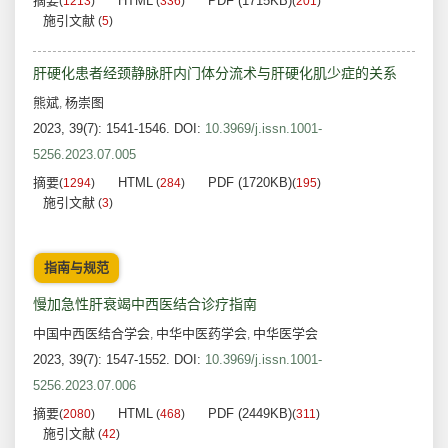
摘要
HTML
PDF (1715KB)
(
1213
)
(
336
)
(
201
)
施引文献
(
5
)
肝硬化患者经颈静脉肝内门体分流术与肝硬化肌少症的关系
熊斌
杨崇图
,
2023, 39(7): 1541-1546.
DOI:
10.3969/j.issn.1001-
5256.2023.07.005
摘要
HTML
PDF (1720KB)
(
1294
)
(
284
)
(
195
)
施引文献
(
3
)
指南与规范
慢加急性肝衰竭中西医结合诊疗指南
中国中西医结合学会
中华中医药学会
中华医学会
,
,
2023, 39(7): 1547-1552.
DOI:
10.3969/j.issn.1001-
5256.2023.07.006
摘要
HTML
PDF (2449KB)
(
2080
)
(
468
)
(
311
)
施引文献
(
42
)