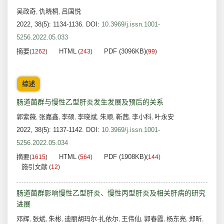
吴政奇
仇晓桐
吕国悦
,
,
2022, 38(5): 1134-1136.
DOI:
10.3969/j.issn.1001-
5256.2022.05.033
摘要
HTML
PDF (3096KB)
(
1262
)
(
243
)
(
99
)
综述
肠道菌群与慢性乙型肝炎发生发展及预后的关系
郭紫薇
张嘉鑫
李硕
李晓斌
朱顺
靳茜
李小科
叶永安
,
,
,
,
,
,
,
2022, 38(5): 1137-1142.
DOI:
10.3969/j.issn.1001-
5256.2022.05.034
摘要
HTML
PDF (1908KB)
(
1615
)
(
564
)
(
144
)
施引文献
(
12
)
肠道菌群影响慢性乙型肝炎、慢性丙型肝炎及相关肝病的研究
进展
邓辉
张斌
朱彬
迪丽胡玛尔·扎依尔
王伟仙
郭春霞
杨东亮
郑昕
,
,
,
,
,
,
,
,