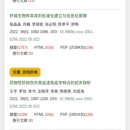
施引文献
(
11
)
肝癌生物样本库的标准化建立与信息化管理
喻晶晶
肖巍
李娅妮
张必翔
陈孝平
舒畅
,
,
,
,
,
2022, 38(5): 1092-1096.
DOI:
10.3969/j.issn.1001-
5256.2022.05.022
摘要
HTML
PDF (2538KB)
(
1757
)
(
535
)
(
136
)
施引文献
(
5
)
论著_其他肝病
药物性肝损伤外周血清免疫学特点的初步探析
王宇
罗琼
李书
沈晓萍
李爽
陶艳艳
刘成海
,
,
,
,
,
,
2022, 38(5): 1097-1100.
DOI:
10.3969/j.issn.1001-
5256.2022.05.023
摘要
HTML
PDF (1881KB)
(
1139
)
(
250
)
(
130
)
施引文献
(
6
)