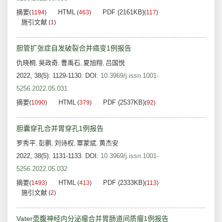
摘要
HTML
PDF (2161KB)
(
1194
)
(
463
)
(
117
)
施引文献
(
1
)
胆管扩张症自发破裂合并癌变1例报告
仇晓桐
吴政奇
曹禹石
夏旭翔
吕国悦
,
,
,
,
2022, 38(5): 1129-1130.
DOI:
10.3969/j.issn.1001-
5256.2022.05.031
摘要
HTML
PDF (2537KB)
(
1090
)
(
379
)
(
92
)
胆囊穿孔合并胃穿孔1例报告
罗秀平
彭鹏
刘诗权
覃蒙斌
黄杰安
,
,
,
,
2022, 38(5): 1131-1133.
DOI:
10.3969/j.issn.1001-
5256.2022.05.032
摘要
HTML
PDF (2333KB)
(
1493
)
(
413
)
(
113
)
施引文献
(
2
)
Vater壶腹神经内分泌瘤合并胃肠道间质瘤1例报告