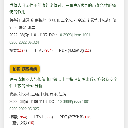
成体人肝源性干细胞外泌体对刀豆蛋白A诱导的小鼠急性肝损
伤的作用
韩鲁祥
唐慧昕
赵振峰
李珊珊
王全义
孔令斌
毕慧莹
舒振峰
段
,
,
,
,
,
,
,
,
钟平
陈煜
洪丰
,
,
2022, 38(5): 1101-1105.
DOI:
10.3969/j.issn.1001-
5256.2022.05.024
摘要
HTML
PDF (4326KB)
(
1184
)
(
354
)
(
111
)
论著_胰腺疾病
达芬奇机器人与传统腹腔镜胰十二指肠切除术近期疗效及安全
性比较的Meta分析
代鑫
刘汉林
王强
舒鹏
程龙
汪涛
,
,
,
,
,
2022, 38(5): 1106-1113.
DOI:
10.3969/j.issn.1001-
5256.2022.05.025
摘要
HTML
PDF (3979KB)
(
1954
)
(
535
)
(
118
)
施引文献
(
19
)