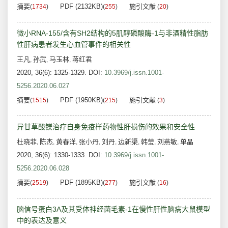
摘要
PDF (2132KB)
施引文献
(
1734
)
(
255
)
(
20
)
微小RNA-155/含有SH2结构的5肌醇磷酸酶-1与非酒精性脂肪
性肝病患者发生心血管事件的相关性
王凡
孙武
马玉林
蒋红君
,
,
,
2020, 36(6): 1325-1329.
DOI:
10.3969/j.issn.1001-
5256.2020.06.027
摘要
PDF (1950KB)
施引文献
(
1515
)
(
215
)
(
3
)
异甘草酸镁治疗自身免疫样药物性肝损伤的效果和安全性
杜晓菲
陈杰
黄春洋
张小丹
刘丹
边新渠
韩莹
刘燕敏
单晶
,
,
,
,
,
,
,
,
2020, 36(6): 1330-1333.
DOI:
10.3969/j.issn.1001-
5256.2020.06.028
摘要
PDF (1895KB)
施引文献
(
2519
)
(
277
)
(
16
)
脑信号蛋白3A及其受体神经菌毛素-1在慢性肝性脑病大鼠模型
中的表达及意义