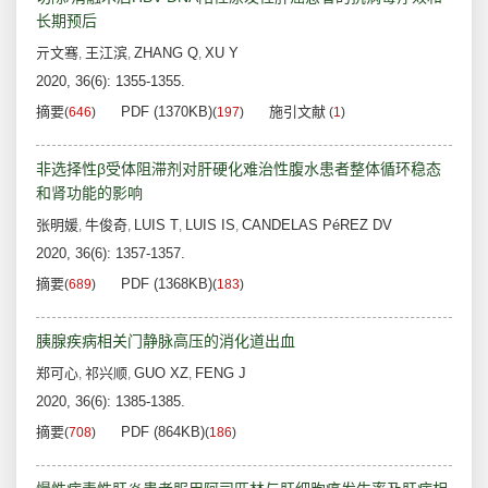
长期预后
亓文骞
王江滨
ZHANG Q
XU Y
,
,
,
2020, 36(6): 1355-1355.
摘要
PDF (1370KB)
施引文献
(
646
)
(
197
)
(
1
)
非选择性β受体阻滞剂对肝硬化难治性腹水患者整体循环稳态
和肾功能的影响
张明媛
牛俊奇
LUIS T
LUIS IS
CANDELAS PéREZ DV
,
,
,
,
2020, 36(6): 1357-1357.
摘要
PDF (1368KB)
(
689
)
(
183
)
胰腺疾病相关门静脉高压的消化道出血
郑可心
祁兴顺
GUO XZ
FENG J
,
,
,
2020, 36(6): 1385-1385.
摘要
PDF (864KB)
(
708
)
(
186
)