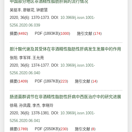
中国部分地区非酒精性脂肪肝病的流行情况
吴挺丰
廖献花
钟碧慧
,
,
2020, 36(6): 1370-1373.
DOI:
10.3969/j.issn.1001-
5256.2020.06.039
摘要
PDF (1893KB)
施引文献
(
4492
)
(
1000
)
(
174
)
胆汁酸代谢及其受体在非酒精性脂肪性肝病发生发展中的作用
张阳
李军祥
王允亮
,
,
2020, 36(6): 1374-1377.
DOI:
10.3969/j.issn.1001-
5256.2020.06.040
摘要
PDF (1897KB)
施引文献
(
1409
)
(
223
)
(
14
)
肠道菌群调节在非酒精性脂肪性肝病中西医治疗中的研究进展
徐萌
孙凤霞
李杰
李晓玲
,
,
,
2020, 36(6): 1378-1381.
DOI:
10.3969/j.issn.1001-
5256.2020.06.041
摘要
PDF (2050KB)
施引文献
(
1789
)
(
230
)
(
8
)