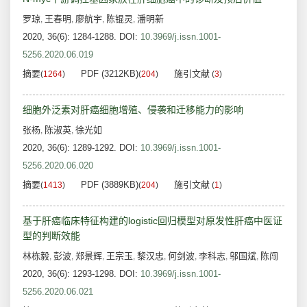
罗琼
王春明
廖航宇
陈锟灵
潘明新
,
,
,
,
2020, 36(6): 1284-1288.
DOI:
10.3969/j.issn.1001-
5256.2020.06.019
摘要
PDF (3212KB)
施引文献
(
1264
)
(
204
)
(
3
)
细胞外泛素对肝癌细胞增殖、侵袭和迁移能力的影响
张杨
陈淑英
徐光如
,
,
2020, 36(6): 1289-1292.
DOI:
10.3969/j.issn.1001-
5256.2020.06.020
摘要
PDF (3889KB)
施引文献
(
1413
)
(
204
)
(
1
)
基于肝癌临床特征构建的logistic回归模型对原发性肝癌中医证
型的判断效能
林栋毅
彭波
郑景辉
王宗玉
黎汉忠
何剑波
李科志
邬国斌
陈闯
,
,
,
,
,
,
,
,
2020, 36(6): 1293-1298.
DOI:
10.3969/j.issn.1001-
5256.2020.06.021