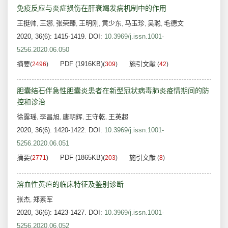
免疫反应与炎症损伤在肝衰竭发病机制中的作用
王挺帅
王娜
张荣臻
王明刚
黄少东
马玉珍
吴聪
毛德文
,
,
,
,
,
,
,
2020, 36(6): 1415-1419.
DOI:
10.3969/j.issn.1001-
5256.2020.06.050
摘要
PDF (1916KB)
施引文献
(
2496
)
(
309
)
(
42
)
胆囊结石伴急性胆囊炎患者在新型冠状病毒肺炎疫情期间的防
控和诊治
徐露瑶
李昌旭
唐朝辉
王守乾
王英超
,
,
,
,
2020, 36(6): 1420-1422.
DOI:
10.3969/j.issn.1001-
5256.2020.06.051
摘要
PDF (1865KB)
施引文献
(
2771
)
(
203
)
(
8
)
溶血性黄疸的临床特征及鉴别诊断
张杰
郑素军
,
2020, 36(6): 1423-1427.
DOI:
10.3969/j.issn.1001-
5256.2020.06.052