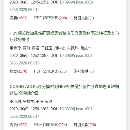
2020, 36(6): 1245-1251.
DOI:
10.3969/j.issn.1001-
5256.2020.06.012
摘要
PDF (2079KB)
施引文献
(
1607
)
(
238
)
(
1
)
HBV相关慢加急性肝衰竭患者糖皮质激素受体表达特征及其与
疗效的关系
董金玲
贾琳
杨君
于红卫
胡中杰
朱跃科
孟庆华
,
,
,
,
,
,
2020, 36(6): 1252-1257.
DOI:
10.3969/j.issn.1001-
5256.2020.06.013
摘要
PDF (2701KB)
施引文献
(
1176
)
(
253
)
(
8
)
COSSH-ACLFs评分模型对HBV相关慢加急性肝衰竭患者短期
预后的预测价值
田小利
吴松林
王波
吴刚
,
,
,
2020, 36(6): 1258-1262.
DOI:
10.3969/j.issn.1001-
5256.2020.06.014
摘要
PDF (1991KB)
施引文献
(
1929
)
(
224
)
(
26
)