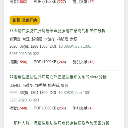
摘要
PDF (2102KB)
施引文献
(
1802
)
(
227
)
(
26
)
论著_其他肝病
非酒精性脂肪性肝病与结直肠腺瘤性息肉的相关性分析
钏莉雪
常江
赵锦涵
李洛华
杨旭瑶
余荻
,
,
,
,
,
2020, 36(6): 1299-1303.
DOI:
10.3969/j.issn.1001-
5256.2020.06.022
摘要
PDF (1909KB)
施引文献
(
1556
)
(
246
)
(
18
)
非酒精性脂肪性肝病与心外膜脂肪组织关系的Meta分析
王向红
马葆华
邹秀兰
姚克铖
贺茜
,
,
,
,
2020, 36(6): 1304-1309.
DOI:
10.3969/j.issn.1001-
5256.2020.06.023
摘要
PDF (3036KB)
施引文献
(
1568
)
(
254
)
(
1
)
非肥胖人群非酒精性脂肪性肝病代谢特征及危险因素分析