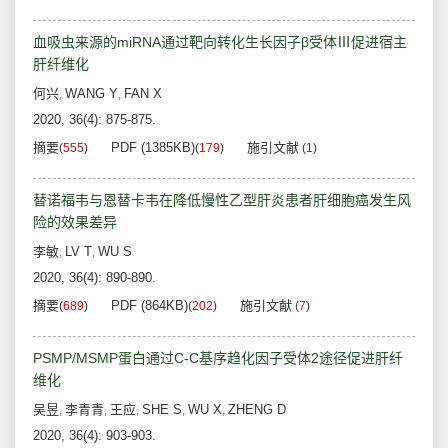
血吸虫来源的miRNA通过靶向转化生长因子β受体Ⅲ促进宿主
肝纤维化
何兴
WANG Y
FAN X
,
,
2020, 36(4): 875-875.
摘要
PDF (1385KB)
施引文献
(
555
)
(
179
)
(
1
)
替诺福韦与恩替卡韦在降低慢性乙型肝炎患者肝细胞癌发生风
险的效果差异
李敏
LV T
WU S
,
,
2020, 36(4): 890-890.
摘要
PDF (864KB)
施引文献
(
689
)
(
202
)
(
7
)
PSMP/MSMP蛋白通过C-C基序趋化因子受体2途径促进肝纤
维化
吴昱
李青青
王应
SHE S
WU X
ZHENG D
,
,
,
,
,
2020, 36(4): 903-903.