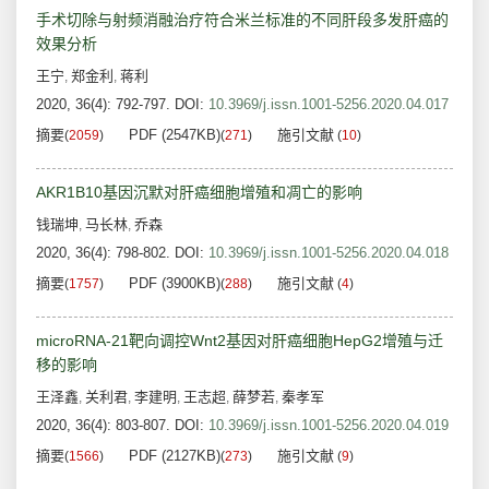
手术切除与射频消融治疗符合米兰标准的不同肝段多发肝癌的
效果分析
王宁
郑金利
蒋利
,
,
2020, 36(4): 792-797.
DOI:
10.3969/j.issn.1001-5256.2020.04.017
摘要
PDF (2547KB)
施引文献
(
2059
)
(
271
)
(
10
)
AKR1B10基因沉默对肝癌细胞增殖和凋亡的影响
钱瑞坤
马长林
乔森
,
,
2020, 36(4): 798-802.
DOI:
10.3969/j.issn.1001-5256.2020.04.018
摘要
PDF (3900KB)
施引文献
(
1757
)
(
288
)
(
4
)
microRNA-21靶向调控Wnt2基因对肝癌细胞HepG2增殖与迁
移的影响
王泽鑫
关利君
李建明
王志超
薛梦若
秦孝军
,
,
,
,
,
2020, 36(4): 803-807.
DOI:
10.3969/j.issn.1001-5256.2020.04.019
摘要
PDF (2127KB)
施引文献
(
1566
)
(
273
)
(
9
)