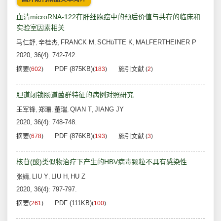
血清microRNA-122在肝细胞癌中的预后价值与共存的临床和
实验室因素相关
马仁舒
辛桂杰
FRANCK M
SCHüTTE K
MALFERTHEINER P
,
,
,
,
2020, 36(4): 742-742.
摘要
PDF (875KB)
施引文献
(
602
)
(
183
)
(
2
)
胆道闭锁肠道菌群特征的病例对照研究
王军锋
郑珊
董瑞
QIAN T
JIANG JY
,
,
,
,
2020, 36(4): 748-748.
摘要
PDF (876KB)
施引文献
(
678
)
(
193
)
(
3
)
核苷(酸)类似物治疗下产生的HBV病毒颗粒不具有感染性
张婧
LIU Y
LIU H
HU Z
,
,
,
2020, 36(4): 797-797.
摘要
PDF (111KB)
(
261
)
(
100
)