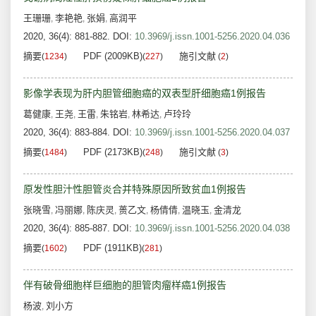
王珊珊
李艳艳
张娟
高润平
,
,
,
2020, 36(4): 881-882.
DOI:
10.3969/j.issn.1001-5256.2020.04.036
摘要
PDF (2009KB)
施引文献
(
1234
)
(
227
)
(
2
)
影像学表现为肝内胆管细胞癌的双表型肝细胞癌1例报告
葛健康
王尧
王雷
朱铭岩
林希达
卢玲玲
,
,
,
,
,
2020, 36(4): 883-884.
DOI:
10.3969/j.issn.1001-5256.2020.04.037
摘要
PDF (2173KB)
施引文献
(
1484
)
(
248
)
(
3
)
原发性胆汁性胆管炎合并特殊原因所致贫血1例报告
张晓雪
冯丽娜
陈庆灵
蒉乙文
杨倩倩
温晓玉
金清龙
,
,
,
,
,
,
2020, 36(4): 885-887.
DOI:
10.3969/j.issn.1001-5256.2020.04.038
摘要
PDF (1911KB)
(
1602
)
(
281
)
伴有破骨细胞样巨细胞的胆管肉瘤样癌1例报告
杨波
刘小方
,