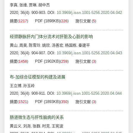
李真
张维
贾琳
胡中杰
,
,
,
2020, 36(4): 900-903.
DOI:
10.3969/j.issn.1001-5256.2020.04.042
摘要
PDF (1898KB)
施引文献
(
1217
)
(
226
)
(
5
)
经颈静脉肝内门体分流术对肝脏及心脏的影响
黄山
周昊
陈雪玲
姚欣
汤善宏
杨国栋
秦建平
,
,
,
,
,
,
2020, 36(4): 904-907.
DOI:
10.3969/j.issn.1001-5256.2020.04.043
摘要
PDF (1902KB)
施引文献
(
1458
)
(
259
)
(
3
)
布-加综合征模型的构建及进展
王立博
孙玉岭
,
2020, 36(4): 908-911.
DOI:
10.3969/j.issn.1001-5256.2020.04.044
摘要
PDF (1893KB)
施引文献
(
1521
)
(
350
)
(
3
)
肠道微生态与肝性脑病的关系
黄云义
刘尧
张群
时克
王宪波
,
,
,
,