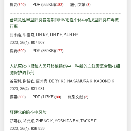
摘要
PDF (863KB)
施引文献
(
740
)
(
182
)
(
3
)
台湾急性甲型肝炎暴发期间HIV阳性个体中的戊型肝炎病毒流
行率
刘宇维
牛俊奇
LIN KY
LIN PH
SUN HY
,
,
,
,
2020, 36(4): 907-907.
摘要
PDF (869KB)
(
690
)
(
177
)
人抗原R:小鼠和人类肝移植损伤中一种新的血红素氧合酶-1细
胞保护调节剂
谷带利
谢智钦
唐才喜
DERY KJ
NAKAMURA K
KADONO K
,
,
,
,
,
2020, 36(4): 931-931.
摘要
PDF (117KB)
施引文献
(
300
)
(
80
)
(
2
)
肝硬化的脑卒中风险
郑可心
祁兴顺
ZHENG K
YOSHIDA EM
TACKE F
,
,
,
,
2020, 36(4): 939-939.