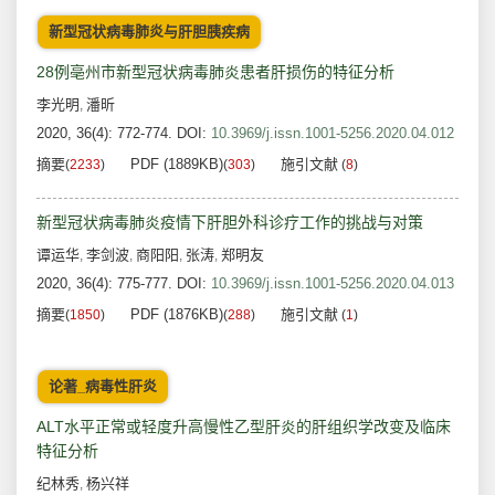
新型冠状病毒肺炎与肝胆胰疾病
28例亳州市新型冠状病毒肺炎患者肝损伤的特征分析
李光明
潘昕
,
2020, 36(4): 772-774.
DOI:
10.3969/j.issn.1001-5256.2020.04.012
摘要
PDF (1889KB)
施引文献
(
2233
)
(
303
)
(
8
)
新型冠状病毒肺炎疫情下肝胆外科诊疗工作的挑战与对策
谭运华
李剑波
商阳阳
张涛
郑明友
,
,
,
,
2020, 36(4): 775-777.
DOI:
10.3969/j.issn.1001-5256.2020.04.013
摘要
PDF (1876KB)
施引文献
(
1850
)
(
288
)
(
1
)
论著_病毒性肝炎
ALT水平正常或轻度升高慢性乙型肝炎的肝组织学改变及临床
特征分析
纪林秀
杨兴祥
,