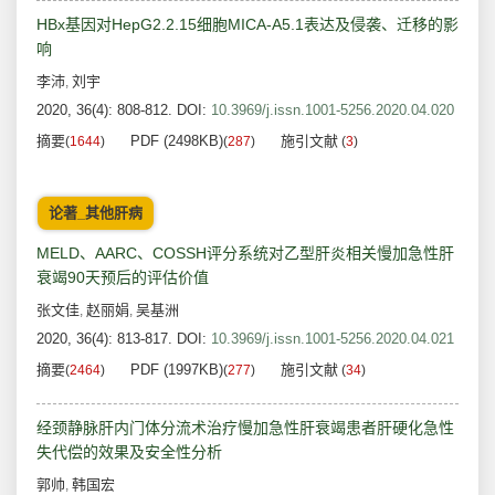
HBx基因对HepG2.2.15细胞MICA-A5.1表达及侵袭、迁移的影
响
李沛
刘宇
,
2020, 36(4): 808-812.
DOI:
10.3969/j.issn.1001-5256.2020.04.020
摘要
PDF (2498KB)
施引文献
(
1644
)
(
287
)
(
3
)
论著_其他肝病
MELD、AARC、COSSH评分系统对乙型肝炎相关慢加急性肝
衰竭90天预后的评估价值
张文佳
赵丽娟
吴基洲
,
,
2020, 36(4): 813-817.
DOI:
10.3969/j.issn.1001-5256.2020.04.021
摘要
PDF (1997KB)
施引文献
(
2464
)
(
277
)
(
34
)
经颈静脉肝内门体分流术治疗慢加急性肝衰竭患者肝硬化急性
失代偿的效果及安全性分析
郭帅
韩国宏
,