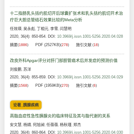
十二指肠乳头括约肌切开后球囊扩张术和乳头括约肌切开术治
疗巨大胆总管结石效果比较的Meta分析
任效瑛
吴永彪
丁相元
李雪
闫慧明
,
,
,
,
2020, 36(4): 850-854.
DOI:
10.3969/j.issn.1001-5256.2020.04.028
摘要
PDF (2527KB)
施引文献
(
1886
)
(
278
)
(
18
)
改良外科Apgar评分对肝门部胆管癌术后并发症的预测价值
刘俊鹏
苏洋
,
2020, 36(4): 855-859.
DOI:
10.3969/j.issn.1001-5256.2020.04.029
摘要
PDF (1959KB)
施引文献
(
1568
)
(
270
)
(
6
)
论著_胰腺疾病
高脂血症性急性胰腺炎的临床特征及其与脂代谢的关系
安文慧
杨婧
何旭昶
任蓓蓓
杨秋瑾
郑杰
,
,
,
,
,
2020, 36(4): 860-864.
DOI:
10.3969/j.issn.1001-5256.2020.04.030