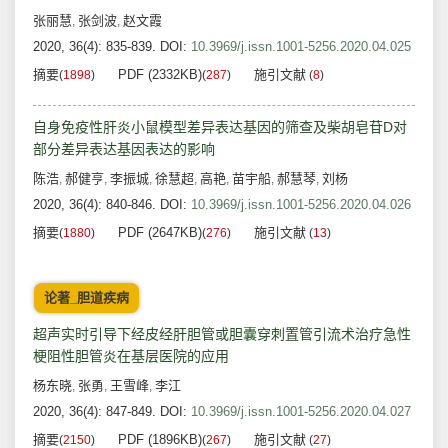
张丽慧
张剑波
赵文霞
,
,
2020, 36(4): 835-839.
DOI:
10.3969/j.issn.1001-5256.2020.04.025
摘要
PDF (2332KB)
施引文献
(
1898
)
(
287
)
(
8
)
自身免疫性肝炎小鼠模型差异表达基因的筛查及柴胡皂苷D对
部分差异表达基因表达的影响
陈浩
郝健亨
李振城
徐慧超
高艳
苗宇船
郝慧琴
刘杨
,
,
,
,
,
,
,
2020, 36(4): 840-846.
DOI:
10.3969/j.issn.1001-5256.2020.04.026
摘要
PDF (2647KB)
施引文献
(
1880
)
(
276
)
(
13
)
论著_胆道疾病
超声实时引导下经皮经肝胆管或胆囊穿刺置管引流术治疗急性
梗阻性胆管炎在基层医院的应用
杨东晓
张勇
王雪峰
李江
,
,
,
2020, 36(4): 847-849.
DOI:
10.3969/j.issn.1001-5256.2020.04.027
摘要
PDF (1896KB)
施引文献
(
2150
)
(
267
)
(
27
)