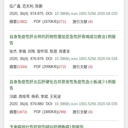
伍广鑫
范天利
陈鹏
,
,
2020, 36(4): 874-875.
DOI:
10.3969/j.issn.1001-5256.2020.04.033
摘要
PDF (1870KB)
施引文献
(
1382
)
(
271
)
(
4
)
自身免疫性肝炎样的药物性慢加亚急性肝衰竭成功救治1例报
告
张杰
李璐
刘晖
邹怀宾
陈煜
郑素军
,
,
,
,
,
2020, 36(4): 876-878.
DOI:
10.3969/j.issn.1001-5256.2020.04.034
摘要
PDF (2099KB)
施引文献
(
1334
)
(
272
)
(
3
)
自身免疫性肝炎后肝硬化合并原发性免疫性血小板减少1例报
告
冯颖
周桂琴
杨莉
李斌
王宪波
,
,
,
,
2020, 36(4): 879-880.
DOI:
10.3969/j.issn.1001-5256.2020.04.035
摘要
PDF (1880KB)
施引文献
(
1872
)
(
299
)
(
3
)
戈谢病局灶性肝损伤疑似肝细胞癌1例报告