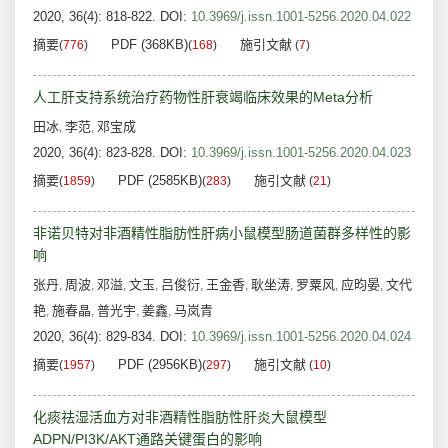
2020, 36(4): 818-822.
DOI:
10.3969/j.issn.1001-5256.2020.04.022
摘要
PDF (368KB)
施引文献
(
776
)
(
168
)
(
7
)
人工肝支持系统治疗药物性肝衰竭临床效果的Meta分析
田冰
李范
邓宝成
,
,
2020, 36(4): 823-828.
DOI:
10.3969/j.issn.1001-5256.2020.04.023
摘要
PDF (2585KB)
施引文献
(
1859
)
(
283
)
(
21
)
非诺贝特对非酒精性脂肪性肝病小鼠模型肠道菌群多样性的影
响
张丹
周波
邓溢
文玉
吕俊衍
王金香
耿坐涛
罗粟风
应昀晏
文代
,
,
,
,
,
,
,
,
,
艳
施春晶
普光宇
姜鑫
马岚青
,
,
,
,
2020, 36(4): 829-834.
DOI:
10.3969/j.issn.1001-5256.2020.04.024
摘要
PDF (2956KB)
施引文献
(
1957
)
(
297
)
(
10
)
化痰祛湿活血方对非酒精性脂肪性肝炎大鼠模型
ADPN/PI3K/AKT通路关键蛋白的影响