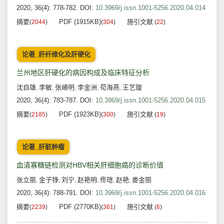
2020, 36(4): 778-782.
DOI:
10.3969/j.issn.1001-5256.2020.04.014
摘要
PDF (1915KB)
施引文献
(
2044
)
(
304
)
(
22
)
论著_肝纤维化及肝硬化
兰州地区肝硬化的病因构成及临床特征分析
沈自雄
李敏
张嵴明
李金洲
苟海燕
王艺璇
,
,
,
,
,
2020, 36(4): 783-787.
DOI:
10.3969/j.issn.1001-5256.2020.04.015
摘要
PDF (1923KB)
施引文献
(
2185
)
(
300
)
(
19
)
论著_肝脏肿瘤
血清寡糖链检测对HBV相关肝细胞癌的诊断价值
张立丽
金子铮
刘宁
赵艳明
佟瑄
赵艳
娄金丽
,
,
,
,
,
,
2020, 36(4): 788-791.
DOI:
10.3969/j.issn.1001-5256.2020.04.016
摘要
PDF (2770KB)
施引文献
(
2239
)
(
361
)
(
6
)