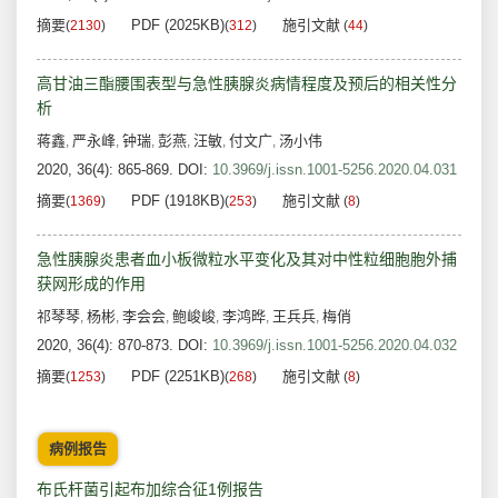
摘要
PDF (2025KB)
施引文献
(
2130
)
(
312
)
(
44
)
高甘油三酯腰围表型与急性胰腺炎病情程度及预后的相关性分
析
蒋鑫
严永峰
钟瑞
彭燕
汪敏
付文广
汤小伟
,
,
,
,
,
,
2020, 36(4): 865-869.
DOI:
10.3969/j.issn.1001-5256.2020.04.031
摘要
PDF (1918KB)
施引文献
(
1369
)
(
253
)
(
8
)
急性胰腺炎患者血小板微粒水平变化及其对中性粒细胞胞外捕
获网形成的作用
祁琴琴
杨彬
李会会
鲍峻峻
李鸿晔
王兵兵
梅俏
,
,
,
,
,
,
2020, 36(4): 870-873.
DOI:
10.3969/j.issn.1001-5256.2020.04.032
摘要
PDF (2251KB)
施引文献
(
1253
)
(
268
)
(
8
)
病例报告
布氏杆菌引起布加综合征1例报告