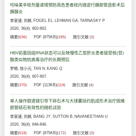
吲哚美辛栓剂量递增预防高危患者经内镜逆行胰胆管造影术后
胰腺炎
李家速
刘枫
FOGEL EL
LEHMAN GA
TARNASKY P
,
,
,
,
2020, 36(4): 802-802.
摘要
PDF (875KB)
施引文献
(
636
)
(
185
)
(
3
)
HBV前基因组RNA状态可以反映慢性乙型肝炎患者接受核(苷)
酸类似物抗病毒治疗的长期预后
罗皓
徐小元
TAN N
KANG Q
,
,
,
2020, 36(4): 807-807.
摘要
PDF (113KB)
施引文献
(
370
)
(
119
)
(
4
)
单人操作胆道镜引导下碎石术与大球囊括约肌成形术治疗困难
胆管结石有效性的随机试验
李家速
刘枫
BANG JY
SUTTON B
NAVANEETHAN U
,
,
,
,
2020, 36(4): 846-846.
摘要
PDF (875KB)
施引文献
(
618
)
(
172
)
(
3
)