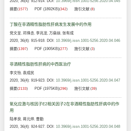
2020, 36(4): 912-914.
DOI:
10.3969/j.issn.1001-5256.2020.04.045
摘要
PDF (1892KB)
施引文献
(
1577
)
(
342
)
(
8
)
丁酸在非酒精性脂肪性肝病发生发展中的作用
党文呈
邓烽丞
李兆龙
万燊燚
张有成
,
,
,
,
2020, 36(4): 915-918.
DOI:
10.3969/j.issn.1001-5256.2020.04.046
摘要
PDF (1905KB)
施引文献
(
1397
)
(
277
)
(
3
)
非酒精性脂肪性肝病的中西医治疗
李文怡
袁成民
,
2020, 36(4): 919-923.
DOI:
10.3969/j.issn.1001-5256.2020.04.047
摘要
PDF (1975KB)
施引文献
(
2133
)
(
296
)
(
39
)
氧化应激与核因子E2相关因子2在非酒精性脂肪性肝病中的作
用
陆孝良
蒋元烨
曹勤
,
,
2020, 36(4): 924-927.
DOI:
10.3969/j.issn.1001-5256.2020.04.048