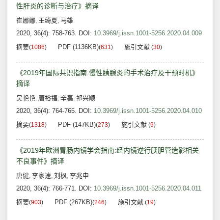
性肝炎的诊断与治疗》摘译
崔娜娜
王绮夏
马雄
,
,
2020, 36(4): 758-763.
DOI:
10.3969/j.issn.1001-5256.2020.04.009
摘要
PDF (1136KB)
施引文献
(
1086
)
(
631
)
(
30
)
《2019年国际共识指南:慢性胰腺炎的手术治疗及干预时机》
摘译
吴艳艳
唐裕福
辛磊
祁兴顺
,
,
,
2020, 36(4): 764-765.
DOI:
10.3969/j.issn.1001-5256.2020.04.010
摘要
PDF (147KB)
施引文献
(
1318
)
(
273
)
(
9
)
《2019年欧洲胃肠内镜学会指南:经内镜逆行胰胆管造影相关
不良事件》摘译
唐健
李家速
刘枫
李兆申
,
,
,
2020, 36(4): 766-771.
DOI:
10.3969/j.issn.1001-5256.2020.04.011
摘要
PDF (267KB)
施引文献
(
903
)
(
246
)
(
19
)