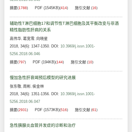
摘要
PDF (1545KB)
施引文献
(
1788
)
(
414
)
(
16
)
辅助性T淋巴细胞17和调节性T淋巴细胞及其平衡改变与非酒
精性脂肪性肝病的关系
高伟华
葛宽雪
向晓星
,
,
2018, 34(6): 1347-1350.
DOI:
10.3969/j.issn.1001-
5256.2018.06.046
摘要
PDF (194KB)
施引文献
(
797
)
(
144
)
(
10
)
慢加急性肝衰竭预后模型的研究进展
张东敬
周彬
侯金林
,
,
2018, 34(6): 1351-1356.
DOI:
10.3969/j.issn.1001-
5256.2018.06.047
摘要
PDF (1573KB)
施引文献
(
2931
)
(
516
)
(
61
)
急性胰腺炎血管并发症的诊断和治疗