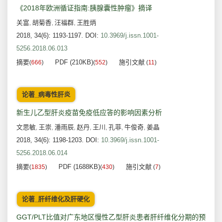
《2018年欧洲循证指南:胰腺囊性肿瘤》摘译
关富
胡菊香
汪福群
王胜炳
,
,
,
2018, 34(6): 1193-1197.
DOI:
10.3969/j.issn.1001-
5256.2018.06.013
摘要
PDF (210KB)
施引文献
(
666
)
(
552
)
(
11
)
论著_病毒性肝炎
新生儿乙型肝炎疫苗免疫低应答的影响因素分析
文思敏
王崇
潘雨辰
赵丹
王川
孔菲
牛俊奇
姜晶
,
,
,
,
,
,
,
2018, 34(6): 1198-1203.
DOI:
10.3969/j.issn.1001-
5256.2018.06.014
摘要
PDF (1688KB)
施引文献
(
1835
)
(
430
)
(
7
)
论著_肝纤维化及肝硬化
GGT/PLT比值对广东地区慢性乙型肝炎患者肝纤维化分期的预