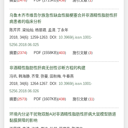
摘要
PDF (1713KB)
施引文献
(
2476
)
(
458
)
(
1
)
乌鲁木齐市维吾尔族急性缺血性脑梗塞合并非酒精性脂肪性肝
病患者的临床分析
陈芹芹
梁灿灿
杨丽君
孟清
丁永年
,
,
,
,
2018, 34(6): 1259-1263.
DOI:
10.3969/j.issn.1001-
5256.2018.06.025
摘要
PDF (1558KB)
施引文献
(
2374
)
(
403
)
(
3
)
非酒精性脂肪性肝病无创性诊断方程的构建
冯巩
韩海静
齐雪
弥曼
田秋梅
牛春燕
,
,
,
,
,
2018, 34(6): 1264-1267.
DOI:
10.3969/j.issn.1001-
5256.2018.06.026
摘要
PDF (1607KB)
施引文献
(
2573
)
(
438
)
(
11
)
环境内分泌干扰物双酚A对非酒精性脂肪性肝病大鼠模型肠道
黏膜屏障的影响