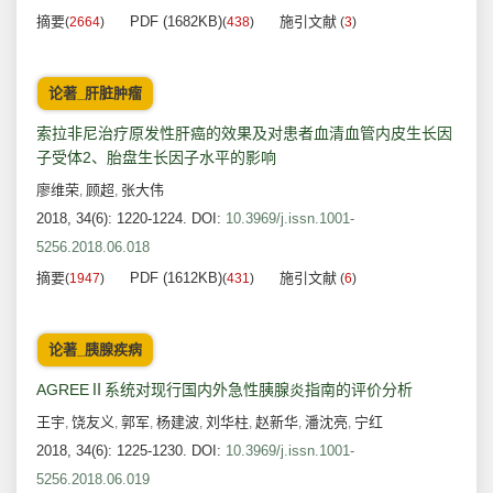
摘要
PDF (1682KB)
施引文献
(
2664
)
(
438
)
(
3
)
论著_肝脏肿瘤
索拉非尼治疗原发性肝癌的效果及对患者血清血管内皮生长因
子受体2、胎盘生长因子水平的影响
廖维荣
顾超
张大伟
,
,
2018, 34(6): 1220-1224.
DOI:
10.3969/j.issn.1001-
5256.2018.06.018
摘要
PDF (1612KB)
施引文献
(
1947
)
(
431
)
(
6
)
论著_胰腺疾病
AGREEⅡ系统对现行国内外急性胰腺炎指南的评价分析
王宇
饶友义
郭军
杨建波
刘华柱
赵新华
潘沈亮
宁红
,
,
,
,
,
,
,
2018, 34(6): 1225-1230.
DOI:
10.3969/j.issn.1001-
5256.2018.06.019