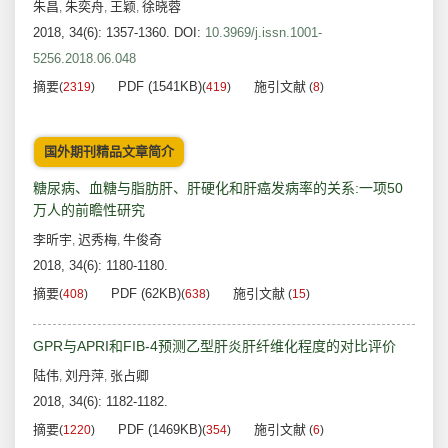
朱昌
朱奕舟
王颖
徐晓蓉
,
,
,
2018, 34(6): 1357-1360.
DOI:
10.3969/j.issn.1001-
5256.2018.06.048
摘要
PDF (1541KB)
施引文献
(
2319
)
(
419
)
(
8
)
国外期刊精品文章简介
糖尿病、血糖与脂肪肝、肝硬化和肝癌发病率的关系:一项50
万人的前瞻性研究
李昕宇
迟秀梅
牛俊奇
,
,
2018, 34(6): 1180-1180.
摘要
PDF (62KB)
施引文献
(
408
)
(
638
)
(
15
)
GPR与APRI和FIB-4预测乙型肝炎肝纤维化程度的对比评价
陆伟
刘丹萍
张占卿
,
,
2018, 34(6): 1182-1182.
摘要
PDF (1469KB)
施引文献
(
1220
)
(
354
)
(
6
)