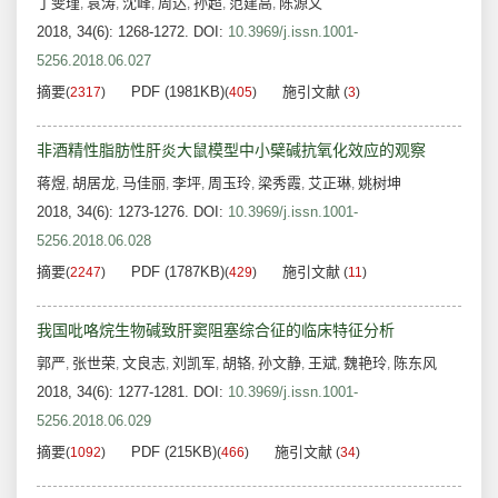
丁雯瑾
袁涛
沈峰
周达
孙超
范建高
陈源文
,
,
,
,
,
,
2018, 34(6): 1268-1272.
DOI:
10.3969/j.issn.1001-
5256.2018.06.027
摘要
PDF (1981KB)
施引文献
(
2317
)
(
405
)
(
3
)
非酒精性脂肪性肝炎大鼠模型中小檗碱抗氧化效应的观察
蒋煜
胡居龙
马佳丽
李坪
周玉玲
梁秀霞
艾正琳
姚树坤
,
,
,
,
,
,
,
2018, 34(6): 1273-1276.
DOI:
10.3969/j.issn.1001-
5256.2018.06.028
摘要
PDF (1787KB)
施引文献
(
2247
)
(
429
)
(
11
)
我国吡咯烷生物碱致肝窦阻塞综合征的临床特征分析
郭严
张世荣
文良志
刘凯军
胡辂
孙文静
王斌
魏艳玲
陈东风
,
,
,
,
,
,
,
,
2018, 34(6): 1277-1281.
DOI:
10.3969/j.issn.1001-
5256.2018.06.029
摘要
PDF (215KB)
施引文献
(
1092
)
(
466
)
(
34
)