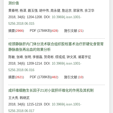
测价值
黄春明
杨湛
聂玉强
胡中伟
周永健
詹远京
郭家伟
余卫华
,
,
,
,
,
,
,
2018, 34(6): 1204-1208.
DOI:
10.3969/j.issn.1001-
5256.2018.06.015
摘要
PDF (1784KB)
施引文献
(
2966
)
(
428
)
(
21
)
经颈静脉肝内门体分流术联合组织胶栓塞术治疗肝硬化食管胃
静脉曲张再出血的效果分析
陈敏
张峰
张明
李振磊
贺奇彬
缪成成
钟文其
诸葛宇征
,
,
,
,
,
,
,
2018, 34(6): 1209-1214.
DOI:
10.3969/j.issn.1001-
5256.2018.06.016
摘要
PDF (1708KB)
施引文献
(
2621
)
(
482
)
(
10
)
成纤维细胞生长因子21对小鼠肝纤维化的作用及其机制
王大秀
韩继武
,
2018, 34(6): 1215-1219.
DOI:
10.3969/j.issn.1001-
5256.2018.06.017