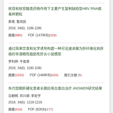
核苷和核苷酸类药物作用下主要产生复制缺陷型HBV RNA病
毒样颗粒
廖昊
鲁凤民
,
2018, 34(6): 1186-1186.
摘要
PDF (1470KB)
(
985
)
(
326
)
通过简单饮食和化学诱导构建一种可迅速进展为肝纤维化和肝
癌的非酒精性脂肪性肝炎小鼠模型
罗利婷
牛俊奇
,
2018, 34(6): 1190-1190.
摘要
PDF (1468KB)
施引文献
(
1032
)
(
420
)
(
5
)
失代偿期肝硬化患者长期应用白蛋白治疗:ANSWER研究结果
白朝辉
祁兴顺
李宏宇
,
,
2018, 34(6): 1219-1219.
摘要
PDF (82KB)
(
416
)
(
177
)