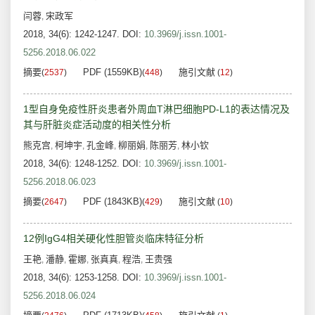
闫蓉
宋政军
,
2018, 34(6): 1242-1247.
DOI:
10.3969/j.issn.1001-
5256.2018.06.022
摘要
PDF (1559KB)
施引文献
(
2537
)
(
448
)
(
12
)
1型自身免疫性肝炎患者外周血T淋巴细胞PD-L1的表达情况及
其与肝脏炎症活动度的相关性分析
熊克宫
柯坤宇
孔金峰
柳丽娟
陈丽芳
林小钦
,
,
,
,
,
2018, 34(6): 1248-1252.
DOI:
10.3969/j.issn.1001-
5256.2018.06.023
摘要
PDF (1843KB)
施引文献
(
2647
)
(
429
)
(
10
)
12例IgG4相关硬化性胆管炎临床特征分析
王艳
潘静
霍娜
张真真
程浩
王贵强
,
,
,
,
,
2018, 34(6): 1253-1258.
DOI:
10.3969/j.issn.1001-
5256.2018.06.024