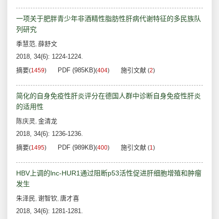
一项关于肥胖青少年非酒精性脂肪性肝病代谢特征的多民族队
列研究
季慧范
薛舒文
,
2018, 34(6): 1224-1224.
摘要
PDF (985KB)
施引文献
(
1459
)
(
404
)
(
2
)
简化的自身免疫性肝炎评分在德国人群中诊断自身免疫性肝炎
的适用性
陈庆灵
金清龙
,
2018, 34(6): 1236-1236.
摘要
PDF (989KB)
施引文献
(
1495
)
(
400
)
(
1
)
HBV上调的lnc-HUR1通过阻断p53活性促进肝细胞增殖和肿瘤
发生
朱泽民
谢智钦
唐才喜
,
,
2018, 34(6): 1281-1281.