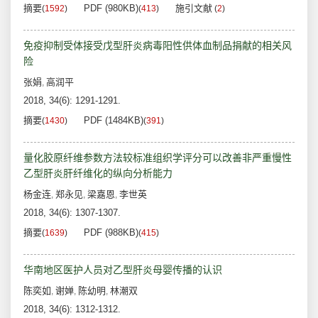
摘要
PDF (980KB)
施引文献
(
1592
)
(
413
)
(
2
)
免疫抑制受体接受戊型肝炎病毒阳性供体血制品捐献的相关风
险
张娟
高润平
,
2018, 34(6): 1291-1291.
摘要
PDF (1484KB)
(
1430
)
(
391
)
量化胶原纤维参数方法较标准组织学评分可以改善非严重慢性
乙型肝炎肝纤维化的纵向分析能力
杨金连
郑永见
梁嘉恩
李世英
,
,
,
2018, 34(6): 1307-1307.
摘要
PDF (988KB)
(
1639
)
(
415
)
华南地区医护人员对乙型肝炎母婴传播的认识
陈奕如
谢婵
陈幼明
林潮双
,
,
,
2018, 34(6): 1312-1312.