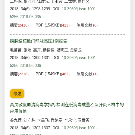
王科深
张向向
任彦先
丁永强
王世垚
焦作义
,
,
,
,
,
2018, 34(6): 1298-1299.
DOI:
10.3969/j.issn.1001-
5256.2018.06.035
摘要
PDF (1545KB)
施引文献
(
2416
)
(
423
)
(
6
)
胰腺结核致门静脉高压1例报告
毛苗苗
张端
高卉
杨倩倩
温晓玉
金清龙
,
,
,
,
,
2018, 34(6): 1300-1301.
DOI:
10.3969/j.issn.1001-
5256.2018.06.036
摘要
PDF (1549KB)
施引文献
(
2218
)
(
462
)
(
1
)
综述
高灵敏度血清病毒学指标检测在低病毒载量乙型肝炎人群中的
应用价值
谷九莲
刘守胜
李昌飞
肖剑寒
辛永宁
宣世英
,
,
,
,
,
2018, 34(6): 1302-1307.
DOI:
10.3969/j.issn.1001-