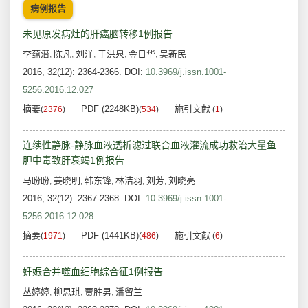
病例报告
未见原发病灶的肝癌脑转移1例报告
李蕴潜
陈凡
刘洋
于洪泉
金日华
吴新民
,
,
,
,
,
2016, 32(12): 2364-2366.
DOI:
10.3969/j.issn.1001-
5256.2016.12.027
摘要
PDF (2248KB)
施引文献
(
2376
)
(
534
)
(
1
)
连续性静脉-静脉血液透析滤过联合血液灌流成功救治大量鱼
胆中毒致肝衰竭1例报告
马盼盼
姜晓明
韩东锋
林洁羽
刘芳
刘晓亮
,
,
,
,
,
2016, 32(12): 2367-2368.
DOI:
10.3969/j.issn.1001-
5256.2016.12.028
摘要
PDF (1441KB)
施引文献
(
1971
)
(
486
)
(
6
)
妊娠合并噬血细胞综合征1例报告
丛婷婷
柳思琪
贾胜男
潘留兰
,
,
,