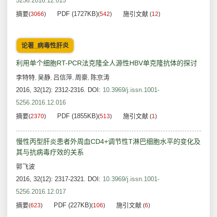
5256.2016.12.015
摘要
PDF (1727KB)
施引文献
(
3066
)
(
542
)
(
12
)
论著_病毒性肝炎
利用单个细胞RT-PCR法克隆全人源性HBV单克隆抗体的探讨
李特特
吴静
吕信萍
周豪
陈京涛
,
,
,
,
2016, 32(12): 2312-2316.
DOI:
10.3969/j.issn.1001-
5256.2016.12.016
摘要
PDF (1855KB)
施引文献
(
2370
)
(
513
)
(
1
)
慢性丙型肝炎患者外周血CD4+调节性T淋巴细胞水平的变化及
其与抗病毒疗效的关系
郭飞波
2016, 32(12): 2317-2321.
DOI:
10.3969/j.issn.1001-
5256.2016.12.017
摘要
PDF (227KB)
施引文献
(
623
)
(
106
)
(
6
)