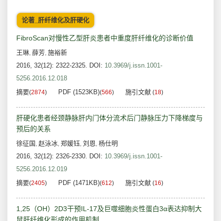
论著_肝纤维化及肝硬化
FibroScan对慢性乙型肝炎患者中重度肝纤维化的诊断价值
王琳
薛芳
施裕新
,
,
2016, 32(12): 2322-2325.
DOI:
10.3969/j.issn.1001-
5256.2016.12.018
摘要
PDF (1523KB)
施引文献
(
2874
)
(
566
)
(
18
)
肝硬化患者经颈静脉肝内门体分流术后门静脉压力下降梯度与
预后的关系
徐征国
赵泳冰
郑媛钰
刘恩
杨仕明
,
,
,
,
2016, 32(12): 2326-2330.
DOI:
10.3969/j.issn.1001-
5256.2016.12.019
摘要
PDF (1471KB)
施引文献
(
2405
)
(
612
)
(
16
)
1,25（OH）2D3干预IL-17及巨噬细胞炎性蛋白3α表达抑制大
鼠肝纤维化形成的作用机制