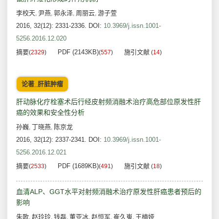
李校天
尹燕
郭永泽
周丽云
游子萱
,
,
,
,
2016, 32(12): 2331-2336.
DOI:
10.3969/j.issn.1001-
5256.2016.12.020
摘要
PDF (2143KB)
施引文献
(
2329
)
(
557
)
(
14
)
论著_肝脏肿瘤
肝动脉化疗栓塞术后行经皮射频消融术治疗高危部位原发性肝
癌的效果和安全性分析
孙巍
丁晓燕
陈京龙
,
,
2016, 32(12): 2337-2341.
DOI:
10.3969/j.issn.1001-
5256.2016.12.021
摘要
PDF (1689KB)
施引文献
(
2533
)
(
491
)
(
18
)
血清ALP、GGT水平对射频消融术治疗原发性肝癌患者预后的
影响
朱歌
赵玲玲
钱磊
董亚冰
赵恒军
崔久嵬
王楠娅
,
,
,
,
,
,