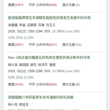
摘要
PDF (1465KB)
施引文献
(
2487
)
(
509
)
(
1
)
肠道黏膜屏障在非酒精性脂肪性肝病发生发展中的作用
张媛媛
李晶
迟毓婧
苏琳
刘玉兰
,
,
,
,
2016, 32(12): 2391-2394.
DOI:
10.3969/j.issn.1001-
5256.2016.12.035
摘要
PDF (1463KB)
施引文献
(
2687
)
(
521
)
(
21
)
Mac-2结合蛋白糖基化异构体在慢性肝病诊断中的作用
杨以良
崔园园
胡月
徐洪芹
潘煜
,
,
,
,
2016, 32(12): 2395-2398.
DOI:
10.3969/j.issn.1001-
5256.2016.12.036
摘要
PDF (1461KB)
施引文献
(
3241
)
(
585
)
(
8
)
卵圆细胞介导肝脏再生信号通路的研究进展
钟小毛
韩宝生
,