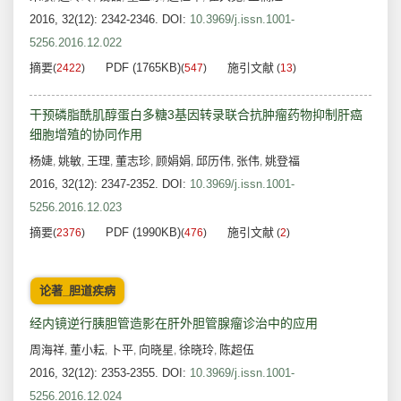
2016, 32(12): 2342-2346.
DOI:
10.3969/j.issn.1001-
5256.2016.12.022
摘要
PDF (1765KB)
施引文献
(
2422
)
(
547
)
(
13
)
干预磷脂酰肌醇蛋白多糖3基因转录联合抗肿瘤药物抑制肝癌
细胞增殖的协同作用
杨婕
姚敏
王理
董志珍
顾娟娟
邱历伟
张伟
姚登福
,
,
,
,
,
,
,
2016, 32(12): 2347-2352.
DOI:
10.3969/j.issn.1001-
5256.2016.12.023
摘要
PDF (1990KB)
施引文献
(
2376
)
(
476
)
(
2
)
论著_胆道疾病
经内镜逆行胰胆管造影在肝外胆管腺瘤诊治中的应用
周海祥
董小耘
卜平
向晓星
徐晓玲
陈超伍
,
,
,
,
,
2016, 32(12): 2353-2355.
DOI:
10.3969/j.issn.1001-
5256.2016.12.024