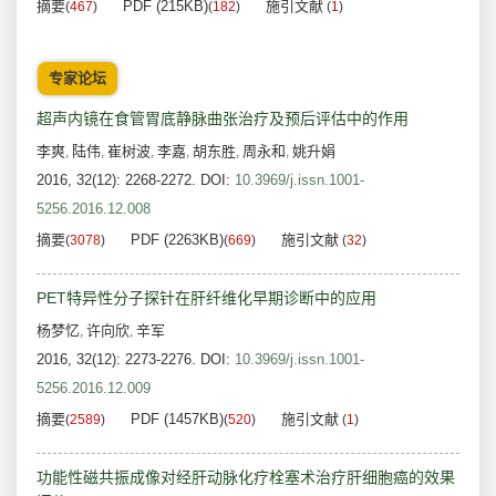
摘要
PDF (215KB)
施引文献
(
467
)
(
182
)
(
1
)
专家论坛
超声内镜在食管胃底静脉曲张治疗及预后评估中的作用
李爽
陆伟
崔树波
李嘉
胡东胜
周永和
姚升娟
,
,
,
,
,
,
2016, 32(12): 2268-2272.
DOI:
10.3969/j.issn.1001-
5256.2016.12.008
摘要
PDF (2263KB)
施引文献
(
3078
)
(
669
)
(
32
)
PET特异性分子探针在肝纤维化早期诊断中的应用
杨梦忆
许向欣
辛军
,
,
2016, 32(12): 2273-2276.
DOI:
10.3969/j.issn.1001-
5256.2016.12.009
摘要
PDF (1457KB)
施引文献
(
2589
)
(
520
)
(
1
)
功能性磁共振成像对经肝动脉化疗栓塞术治疗肝细胞癌的效果