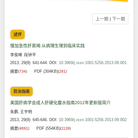
上一期
|
下一期
述评
慢加急性肝衰竭:从病理生理到临床实践
李俊峰
段钟平
,
2013, 29(9): 641-644.
DOI:
10.3969/j.issn.1001-5256.2013.09.001
摘要
PDF (304KB)
(
734
)
(
281
)
防治指南
美国肝病学会成人肝硬化腹水指南2012年更新版简介
朱鹏
王宇明
,
2013, 29(9): 645-646.
DOI:
10.3969/j.issn.1001-5256.2013.09.002
摘要
PDF (554KB)
(
4691
)
(
1139
)