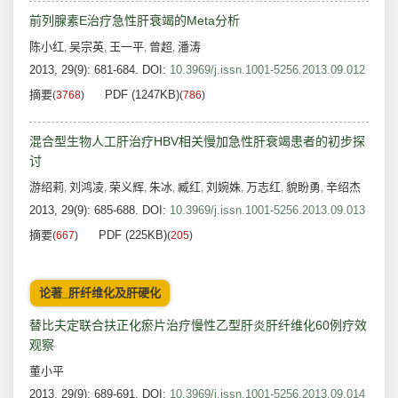
前列腺素E治疗急性肝衰竭的Meta分析
陈小红
吴宗英
王一平
曾超
潘涛
,
,
,
,
2013, 29(9): 681-684.
DOI:
10.3969/j.issn.1001-5256.2013.09.012
摘要
PDF (1247KB)
(
3768
)
(
786
)
混合型生物人工肝治疗HBV相关慢加急性肝衰竭患者的初步探
讨
游绍莉
刘鸿凌
荣义辉
朱冰
臧红
刘婉姝
万志红
貌盼勇
辛绍杰
,
,
,
,
,
,
,
,
2013, 29(9): 685-688.
DOI:
10.3969/j.issn.1001-5256.2013.09.013
摘要
PDF (225KB)
(
667
)
(
205
)
论著_肝纤维化及肝硬化
替比夫定联合扶正化瘀片治疗慢性乙型肝炎肝纤维化60例疗效
观察
董小平
2013, 29(9): 689-691.
DOI:
10.3969/j.issn.1001-5256.2013.09.014