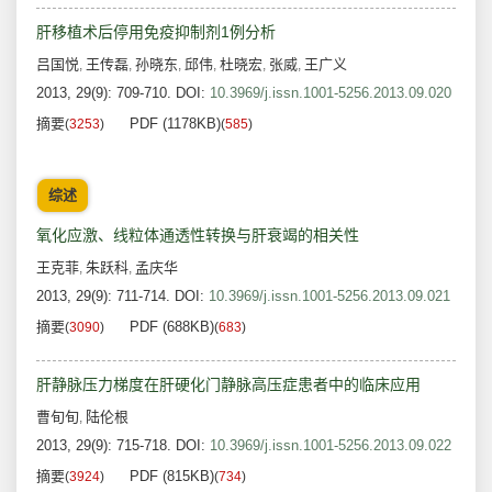
肝移植术后停用免疫抑制剂1例分析
吕国悦
王传磊
孙晓东
邱伟
杜晓宏
张威
王广义
,
,
,
,
,
,
2013, 29(9): 709-710.
DOI:
10.3969/j.issn.1001-5256.2013.09.020
摘要
PDF (1178KB)
(
3253
)
(
585
)
综述
氧化应激、线粒体通透性转换与肝衰竭的相关性
王克菲
朱跃科
孟庆华
,
,
2013, 29(9): 711-714.
DOI:
10.3969/j.issn.1001-5256.2013.09.021
摘要
PDF (688KB)
(
3090
)
(
683
)
肝静脉压力梯度在肝硬化门静脉高压症患者中的临床应用
曹旬旬
陆伦根
,
2013, 29(9): 715-718.
DOI:
10.3969/j.issn.1001-5256.2013.09.022
摘要
PDF (815KB)
(
3924
)
(
734
)