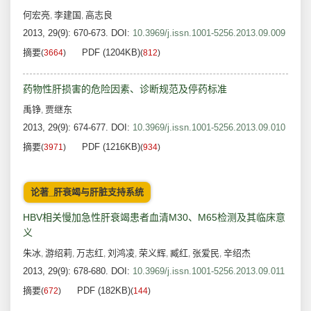
何宏亮
李建国
高志良
,
,
2013, 29(9): 670-673.
DOI:
10.3969/j.issn.1001-5256.2013.09.009
摘要
PDF (1204KB)
(
3664
)
(
812
)
药物性肝损害的危险因素、诊断规范及停药标准
禹铮
贾继东
,
2013, 29(9): 674-677.
DOI:
10.3969/j.issn.1001-5256.2013.09.010
摘要
PDF (1216KB)
(
3971
)
(
934
)
论著_肝衰竭与肝脏支持系统
HBV相关慢加急性肝衰竭患者血清M30、M65检测及其临床意
义
朱冰
游绍莉
万志红
刘鸿凌
荣义辉
臧红
张爱民
辛绍杰
,
,
,
,
,
,
,
2013, 29(9): 678-680.
DOI:
10.3969/j.issn.1001-5256.2013.09.011
摘要
PDF (182KB)
(
672
)
(
144
)