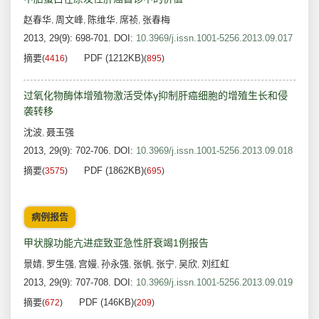
赵春华
周文峰
陈维华
席祯
张春梅
,
,
,
,
2013, 29(9): 698-701.
DOI:
10.3969/j.issn.1001-5256.2013.09.017
摘要
PDF (1212KB)
(
4416
)
(
895
)
过氧化物酶体增殖物激活受体γ抑制肝癌细胞的增殖生长和侵
袭转移
沈波
聂玉强
,
2013, 29(9): 702-706.
DOI:
10.3969/j.issn.1001-5256.2013.09.018
摘要
PDF (1862KB)
(
3575
)
(
695
)
病例报告
甲状腺功能亢进症致亚急性肝衰竭1例报告
景婧
罗生强
宫嫚
孙永强
张帆
张宁
吴欣
刘红虹
,
,
,
,
,
,
,
2013, 29(9): 707-708.
DOI:
10.3969/j.issn.1001-5256.2013.09.019
摘要
PDF (146KB)
(
672
)
(
209
)