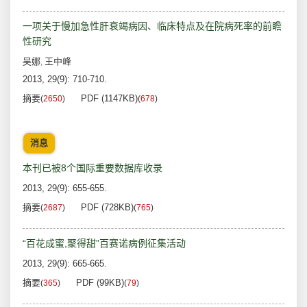
一项关于慢加急性肝衰竭病因、临床特点及在院病死率的前瞻
性研究
吴娜
王中峰
,
2013, 29(9): 710-710.
摘要
PDF (1147KB)
(
2650
)
(
678
)
消息
本刊已被8个国际重要数据库收录
2013, 29(9): 655-655.
摘要
PDF (728KB)
(
2687
)
(
765
)
“百花成蜜,聚得甜”百赛诺病例征集活动
2013, 29(9): 665-665.
摘要
PDF (99KB)
(
365
)
(
79
)