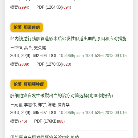
摘要
PDF (1204KB)
(
2994
)
(
694
)
论著_胆道疾病
经内镜逆行胰胆管造影术后迟发性胆道出血的原因和应对措施
王继恒
高革
史久健
,
,
2013, 29(9): 692-694.
DOI:
10.3969/j.issn.1001-5256.2013.09.015
摘要
PDF (1270KB)
(
2889
)
(
623
)
论著_肝胆胰肿瘤
肝细胞癌自发性破裂出血的治疗对策选择(附30例报告)
王元喜
李志伟
郑宇
陈进
庹青华
,
,
,
,
2013, 29(9): 695-697.
DOI:
10.3969/j.issn.1001-5256.2013.09.016
摘要
PDF (176KB)
(
746
)
(
88
)
甲胎蛋白在原发性肝癌首诊中的价值