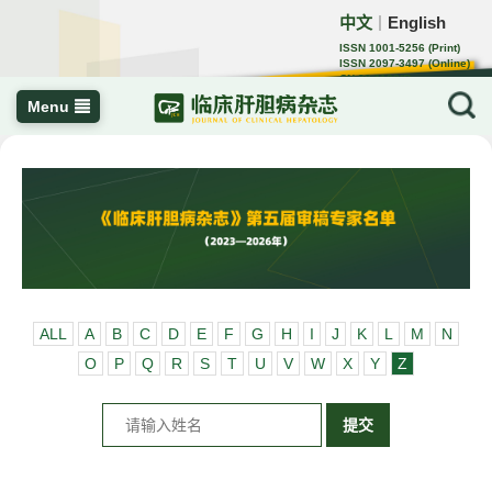
中文
English
｜
ISSN 1001-5256 (Print)
ISSN 2097-3497 (Online)
CN 22-1108/R
Menu
ALL
A
B
C
D
E
F
G
H
I
J
K
L
M
N
O
P
Q
R
S
T
U
V
W
X
Y
Z