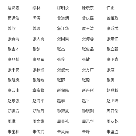
扈彩霞
缪林
缪明永
滕晓东
仵正
荀运浩
闫涛
曾道炳
曾庆磊
曾维政
曾欣
曾珍
詹江华
展玉涛
张成武
张春清
张大鹍
张国梁
张海蓉
张宏伟
张吉才
张剑
张杰
张俊晶
张立新
张丽菊
张丽军
张伶
张敏
张明鑫
张平安
张秋瓒
张淑云
张万广
张威
张晓岚
张雅敏
张野
张毅
张勇
张云山
章宗籍
赵保民
赵丹彤
赵登秋
赵东强
赵海平
赵攀
赵平
赵卫峰
郑进方
郑瑞丹
钟碧慧
钟晓刚
周开伦
周琳
周文策
周显礼
周乙华
周友乾
朱宝和
朱传武
朱风尚
朱峰
朱坚胜