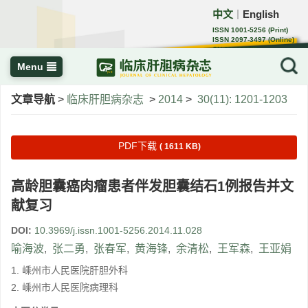
中文
English
｜
ISSN 1001-5256 (Print)
ISSN 2097-3497 (Online)
CN 22-1108/R
Menu
文章导航
>
临床肝胆病杂志
>
2014
>
30(11): 1201-1203
PDF下载
( 1611 KB)
高龄胆囊癌肉瘤患者伴发胆囊结石1例报告并文
献复习
DOI:
10.3969/j.issn.1001-5256.2014.11.028
喻海波
,
张二勇
,
张春军
,
黄海锋
,
余清松
,
王军森
,
王亚娟
1. 嵊州市人民医院肝胆外科
2. 嵊州市人民医院病理科