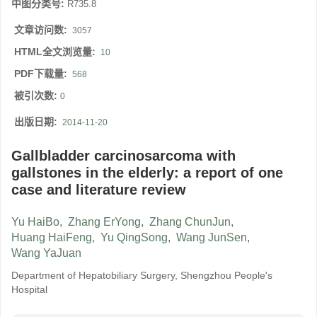
中图分类号:
R735.8
文章访问数:
3057
HTML全文浏览量:
10
PDF下载量:
568
被引次数:
0
出版日期:
2014-11-20
Gallbladder carcinosarcoma with
gallstones in the elderly: a report of one
case and literature review
Yu HaiBo
,
Zhang ErYong
,
Zhang ChunJun
,
Huang HaiFeng
,
Yu QingSong
,
Wang JunSen
,
Wang YaJuan
Department of Hepatobiliary Surgery, Shengzhou People's
Hospital