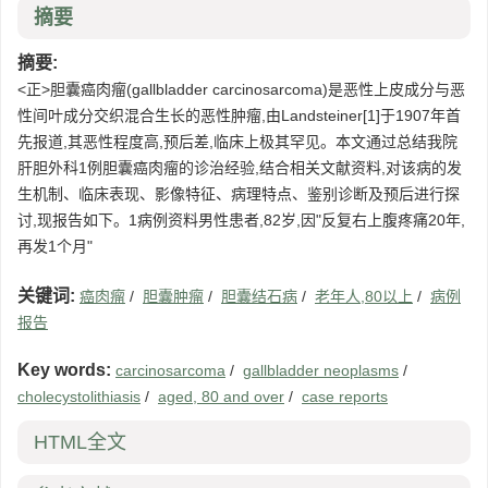
摘要
摘要:
<正>胆囊癌肉瘤(gallbladder carcinosarcoma)是恶性上皮成分与恶
性间叶成分交织混合生长的恶性肿瘤,由Landsteiner[1]于1907年首
先报道,其恶性程度高,预后差,临床上极其罕见。本文通过总结我院
肝胆外科1例胆囊癌肉瘤的诊治经验,结合相关文献资料,对该病的发
生机制、临床表现、影像特征、病理特点、鉴别诊断及预后进行探
讨,现报告如下。1病例资料男性患者,82岁,因"反复右上腹疼痛20年,
再发1个月"
关键词:
癌肉瘤
/
胆囊肿瘤
/
胆囊结石病
/
老年人,80以上
/
病例
报告
Key words:
carcinosarcoma
/
gallbladder neoplasms
/
cholecystolithiasis
/
aged, 80 and over
/
case reports
HTML全文