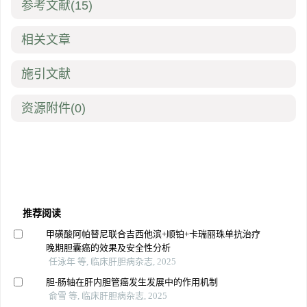
参考文献
(15)
相关文章
施引文献
资源附件
(0)
推荐阅读
甲磺酸阿帕替尼联合吉西他滨+顺铂+卡瑞丽珠单抗治疗
晚期胆囊癌的效果及安全性分析
任泳年 等, 临床肝胆病杂志, 2025
胆-肠轴在肝内胆管癌发生发展中的作用机制
俞雪 等, 临床肝胆病杂志, 2025