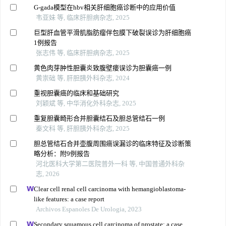
G-gada模型在hbv相关肝细胞癌诊断中的应用价值
韦亚妹 等, 临床肝胆病杂志, 2025
巨型肝血管平滑肌脂肪瘤伴包膜下破裂误诊为肝细胞癌
1例报告
张志伟 等, 临床肝胆病杂志, 2025
黄色肉芽肿性胆囊炎致腹壁瘘误诊为胆囊癌一例
黄崇础 等, 肝胆胰外科杂志, 2024
重视胆囊癌的临床和基础研究
刘颖斌 等, 中华消化外科杂志, 2025
重复胆囊畸形合并胆囊结石及胆总管结石一例
秦文科 等, 肝胆胰外科杂志, 2025
胆总管结石合并壶腹周围癌误漏诊的临床特征及诊断策
略分析：附9例报告
河北医科大学第二医院普外一科 等, 中国普通外科杂
志, 2026
Clear cell renal cell carcinoma with hemangioblastoma-
like features: a case report
Archivos Espanoles De Urologia, 2023
Secondary squamous cell carcinoma of prostate: a case