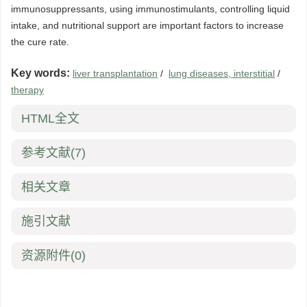
immunosuppressants, using immunostimulants, controlling liquid
intake, and nutritional support are important factors to increase
the cure rate.
Key words:
liver transplantation
/
lung diseases, interstitial
/
therapy
HTML全文
参考文献
(7)
相关文章
施引文献
资源附件
(0)