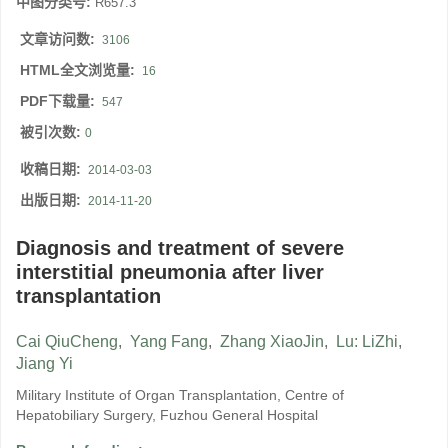
中图分类号:
R657.3
文章访问数:
3106
HTML全文浏览量:
16
PDF下载量:
547
被引次数:
0
收稿日期:
2014-03-03
出版日期:
2014-11-20
Diagnosis and treatment of severe
interstitial pneumonia after liver
transplantation
Cai QiuCheng
,
Yang Fang
,
Zhang XiaoJin
,
Lu: LiZhi
,
Jiang Yi
Military Institute of Organ Transplantation, Centre of
Hepatobiliary Surgery, Fuzhou General Hospital