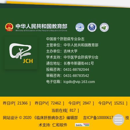
中国首个肝胆病专业杂志
主管单位：中华人民共和国教育部
主办单位：吉林大学
学术支持：中华医学会肝病学分会
通信地址：长春市新疆街461号
投稿咨询：0431-88782044
审稿咨询：0431-88783542
电子信箱：
lcgdb@vip.163.com
昨日IP[
21366
]
昨日PV[
72462
]
今日IP[
2847
]
今日PV[
15251
]
当前在线[
817
]
网站设计 © 2020 《临床肝胆病杂志》编辑部
吉ICP备10000617号-1
技
术支持:
仁和软件