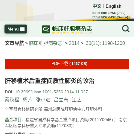
中文
English
｜
ISSN 1001-5256 (Print)
ISSN 2097-3497 (Online)
CN 22-1108/R
Menu
文章导航
>
临床肝胆病杂志
>
2014
>
30(11): 1198-1200
PDF下载
( 1467 KB)
肝移植术后重症间质性肺炎的诊治
DOI:
10.3969/j.issn.1001-5256.2014.11.027
蔡秋程
,
杨芳
,
张小进
,
吕立志
,
江艺
全军器官移植研究所,福州总医院肝胆病中心肝胆外科
基金项目:
福建省自然科学基金重点项目资助(2011Y0046)； 南京
军区医学科研重大专项资助(11Z033)；