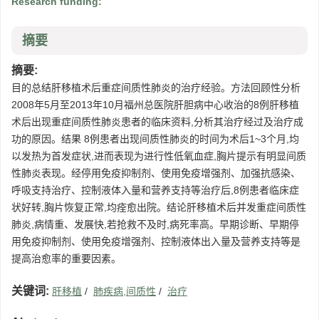
Research funding:
摘要
摘要:
目的总结肝移植术后重症间质性肺炎的治疗经验。方法回顾性分析
2008年5月至2013年10月福州总医院肝胆病中心收治的8例肝移植
术后出现重症间质性肺炎患者的临床资料,分析其治疗经过及治疗成
功的原因。结果 8例患者出现间质性肺炎的时间为术后1~3个月,均
以发热为首发症状,进而表现为进行性低氧血症,胸片提示有明显间质
性肺炎表现。经停用免疫抑制剂、使用免疫增强剂、加强抗感染、
呼吸支持治疗、控制液体入量和营养支持等治疗后,8例患者临床症
状好转,胸片恢复正常,均痊愈出院。结论肝移植术后并发重症间质性
肺炎,病情重、发展快,若抢救不及时,病死率高。早期诊断、早期停
用免疫抑制剂、使用免疫增强剂、控制液体出入量及营养支持等是
提高治愈率的重要因素。
关键词:
肝移植
/
肺疾病,间质性
/
治疗